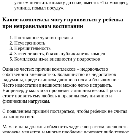
успеем почитать книжку до сна», вместо: «Ты молодец,
умница, помыл посуду».
Какие комплексы могут проявиться у ребенка
при неправильном воспитании
Постоянное чувство тревоги
Неуверенность
Нерешительность
Застенчивость, боязнь публики/незнакомцев
Комплексы из-за внешности у подростков
Одна из частых причин комплексов – недовольство
собственной внешностью. Большинство из недостатков
надуманы, вроде слишком длинного носа и больших ног.
Часто недостатки внешности можно легко исправить.
Например, у мальчика проблемы с лишним весом. Просто
стоит привить ему любовь к правильному питанию и
физическим нагрузкам.
С появлением прыщей постараться, чтобы ребенок не считал
их концом света
Мама и папа должны объяснить чаду: с возрастом внешность
человека меняется, и многие проблемы исчезают либо теряют