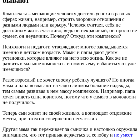
бывают
Комплексы – мешающие человеку достичь успеха в разных
сферах жизни, например, строить здоровые отношения с
разными людьми или карьеру. Человек считает, себя не
достойным жить счастливо, ведь он некрасивый, он просто не
сумеет, он неудачник. Почему? Откуда эти комплексы?
Психологи и педагоги утверждают: многое закладывается
именно в детском возрасте. Мамы и папы дают детям
установки, которые влияют на него всю жизнь. Как же не
развить в малыше комплексы и помочь ему избавиться от уже
имеющихся?
Разве взрослый не хочет своему ребенку лучшего? Но иногда
мама и папа возлагают на чадо слишком большие надежды,
тем самым развивая в нем массу комплексов. Например, папа
хочет видеть сына юристом, потому что у самого в молодости
не получилось.
Теперь сын живет не своей жизнью, а воплощает отцовские
мечты, при этом он совершенно несчастлив
Другая мама так переживает за сыночка и настолько окружила
вниманием, что тот привык держаться за ее юбку и
не умеет