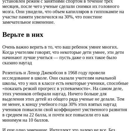
установлен режим с занятиями спортом в течение трех
месяцев, после чего ученые сделали снимки их головного
мозга. Они увидели, что объем капилляров в гиппокампе на
участке памяти увеличился на 30%, что поистине
замечательное изменение.
Верьте в них
Очень важно верить в то, что ваш ребенок умнее многих.
Когда учителям говорят, что некоторые дети умнее, эти дети
начинают лучше учиться — пусть даже о них такое было
сказано наугад
Розенталь и Ленор Джекобсон в 1968 году провели
исследование в школе. Они сказали учителям начальной
школы, что у них в классе есть некоторые ученики, способные
«показать резкий прогресс в успеваемости». На самом деле,
этих учеников отбирали наугад. Ничего больше для
выделения этих детей из общего ряда ученые не делали. Тем
не менее, к концу учебного года 30% этих взятых наугад
учеников повысили свой коэффициент умственного развития
в среднем на 22 балла, и почти все повысили его как
минимум на 10 баллов.
И еще одно замечание. Интеллект это далеко не все. Без