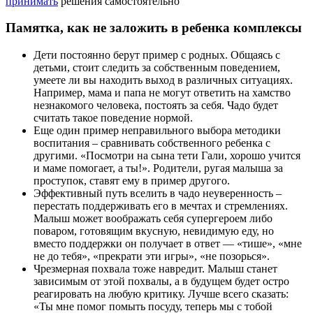
принимать
решения самостоятельно
Памятка, как не заложить в ребенка комплексы
Дети постоянно берут пример с родных. Общаясь с
детьми, стоит следить за собственным поведением,
умеете ли вы находить выход в различных ситуациях.
Например, мама и папа не могут ответить на хамство
незнакомого человека, постоять за себя. Чадо будет
считать такое поведение нормой.
Еще один пример неправильного выбора методики
воспитания – сравнивать собственного ребенка с
другими. «Посмотри на сына тети Гали, хорошо учится
и маме помогает, а ты!». Родители, ругая малыша за
проступок, ставят ему в пример другого.
Эффективный путь вселить в чадо неуверенность –
перестать поддерживать его в мечтах и стремлениях.
Малыш может воображать себя супергероем либо
поваром, готовящим вкусную, невидимую еду, но
вместо поддержки он получает в ответ — «тише», «мне
не до тебя», «прекрати эти игры», «не позорься».
Чрезмерная похвала тоже навредит. Малыш станет
зависимым от этой похвалы, а в будущем будет остро
реагировать на любую критику. Лучше всего сказать:
«Ты мне помог помыть посуду, теперь мы с тобой