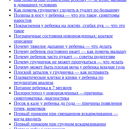
в домашних условиях
Как помочь грудничку сходить в туалет по большому
Полипы в носу у ребенка — что это такое, симптомы
наростов
Покраснения у ребенка на локтях, сгибах рук — что это
такое
Пограничные состояния новорожденных: краткое
описание
Почему тяжелое дыхание у ребенка — что делать
Почему ребенок постоянно икает — как помочь малышу
Почему ребенок часто пукает — советы родителям
Почему грудничок не может пропукаться — что делать
Почему может быть плохая моча у ребенка младше года
Плоский затылок у грудничка — как исправить
Плазматические клетки в крови у ребенка по
результатам анализа
Питание ребенка в 7 месяцев
Пилоростеноз у новорожденных —причины,
симптоматика, диагностика
Песок в кале у ребенка до года — причины появления
точек, комочков
Первый прикорм при смешанном вскармливании —
когда вводить
Первый прикорм при грудном вскармливании