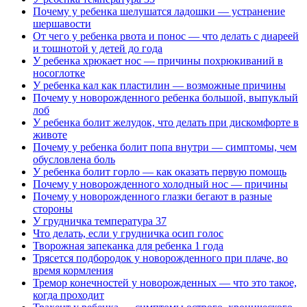
Почему у ребенка шелушатся ладошки — устранение
шершавости
От чего у ребенка рвота и понос — что делать с диареей
и тошнотой у детей до года
У ребенка хрюкает нос — причины похрюкиваний в
носоглотке
У ребенка кал как пластилин — возможные причины
Почему у новорожденного ребенка большой, выпуклый
лоб
У ребенка болит желудок, что делать при дискомфорте в
животе
Почему у ребенка болит попа внутри — симптомы, чем
обусловлена боль
У ребенка болит горло — как оказать первую помощь
Почему у новорожденного холодный нос — причины
Почему у новорожденного глазки бегают в разные
стороны
У грудничка температура 37
Что делать, если у грудничка осип голос
Творожная запеканка для ребенка 1 года
Трясется подбородок у новорожденного при плаче, во
время кормления
Тремор конечностей у новорожденных — что это такое,
когда проходит