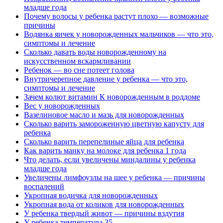
младше года
Почему волосы у ребенка растут плохо — возможные
причины
Водянка яичек у новорожденных мальчиков — что это,
симптомы и лечение
Сколько давать воды новорожденному на
искусственном вскармливании
Ребенок — во сне потеет голова
Внутричерепное давление у ребенка — что это,
симптомы и лечение
Зачем колют витамин К новорожденным в роддоме
Вес у новорожденных
Вазелиновое масло и мазь для новорожденных
Сколько варить замороженную цветную капусту для
ребенка
Сколько варить перепелиные яйца для ребенка
Как варить манку на молоке для ребенка 1 года
Что делать, если увеличены миндалины у ребенка
младше года
Увеличены лимфоузлы на шее у ребенка — причины
воспалений
Укропная водичка для новорожденных
Укропная вода от коликов для новорожденных
У ребенка твердый живот — причины вздутия
У ребенка температура 35