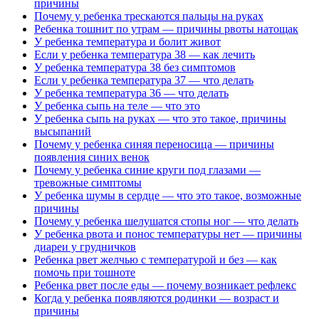
причины
Почему у ребенка трескаются пальцы на руках
Ребенка тошнит по утрам — причины рвоты натощак
У ребенка температура и болит живот
Если у ребенка температура 38 — как лечить
У ребенка температура 38 без симптомов
Если у ребенка температура 37 — что делать
У ребенка температура 36 — что делать
У ребенка сыпь на теле — что это
У ребенка сыпь на руках — что это такое, причины
высыпаний
Почему у ребенка синяя переносица — причины
появления синих венок
Почему у ребенка синие круги под глазами —
тревожные симптомы
У ребенка шумы в сердце — что это такое, возможные
причины
Почему у ребенка шелушатся стопы ног — что делать
У ребенка рвота и понос температуры нет — причины
диареи у грудничков
Ребенка рвет желчью с температурой и без — как
помочь при тошноте
Ребенка рвет после еды — почему возникает рефлекс
Когда у ребенка появляются родинки — возраст и
причины