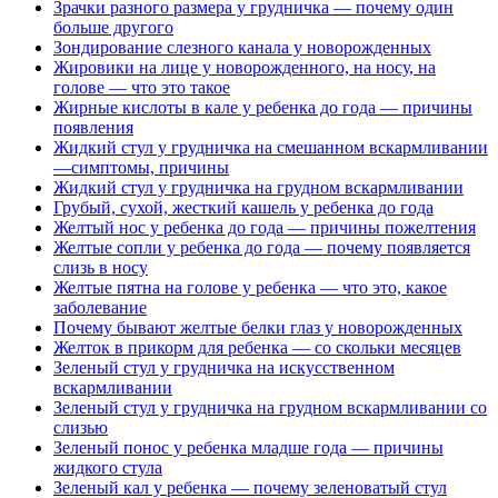
Зрачки разного размера у грудничка — почему один
больше другого
Зондирование слезного канала у новорожденных
Жировики на лице у новорожденного, на носу, на
голове — что это такое
Жирные кислоты в кале у ребенка до года — причины
появления
Жидкий стул у грудничка на смешанном вскармливании
—симптомы, причины
Жидкий стул у грудничка на грудном вскармливании
Грубый, сухой, жесткий кашель у ребенка до года
Желтый нос у ребенка до года — причины пожелтения
Желтые сопли у ребенка до года — почему появляется
слизь в носу
Желтые пятна на голове у ребенка — что это, какое
заболевание
Почему бывают желтые белки глаз у новорожденных
Желток в прикорм для ребенка — со скольки месяцев
Зеленый стул у грудничка на искусственном
вскармливании
Зеленый стул у грудничка на грудном вскармливании со
слизью
Зеленый понос у ребенка младше года — причины
жидкого стула
Зеленый кал у ребенка — почему зеленоватый стул