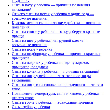
грудничку
Сыпь в паху у ребенка — причины появления
высыпаний
От чего сыпь на ногах у ребенка младше года —
возможные причины
Красная мелкая сыпь на языке у ребенка — причины
появления
Сыпь на спине у ребенка — откуда берутся красные
прыщи
Сыпь на шее у ребенка, на грудной клетке —
возможные причины
Сыпь на попе у ребенка
Сыпь на подбородке у ребенка — причины красных
прыщиков
Сыпь на ладонях у ребенка в виде пузырьков,
прыщиков, волдырей
Сыпь на коленях у ребенка — причины высыпаний
Сыпь на лице у ребенка — что это такое, виды
высыпаний
Сыпь на лице и на голове новорожденного — что это
такое
Повышение температуры, сыпь и кашель у ребенка —
что это такое
Сыпь в горле у ребенка — возможные причины
Схема зубов у ребенка