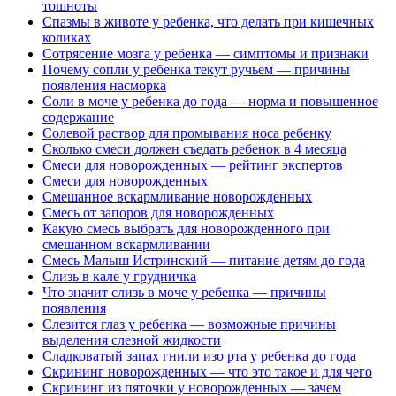
тошноты
Спазмы в животе у ребенка, что делать при кишечных
коликах
Сотрясение мозга у ребенка — симптомы и признаки
Почему сопли у ребенка текут ручьем — причины
появления насморка
Соли в моче у ребенка до года — норма и повышенное
содержание
Солевой раствор для промывания носа ребенку
Сколько смеси должен съедать ребенок в 4 месяца
Смеси для новорожденных — рейтинг экспертов
Смеси для новорожденных
Смешанное вскармливание новорожденных
Смесь от запоров для новорожденных
Какую смесь выбрать для новорожденного при
смешанном вскармливании
Смесь Малыш Истринский — питание детям до года
Слизь в кале у грудничка
Что значит слизь в моче у ребенка — причины
появления
Слезится глаз у ребенка — возможные причины
выделения слезной жидкости
Сладковатый запах гнили изо рта у ребенка до года
Скрининг новорожденных — что это такое и для чего
Скрининг из пяточки у новорожденных — зачем