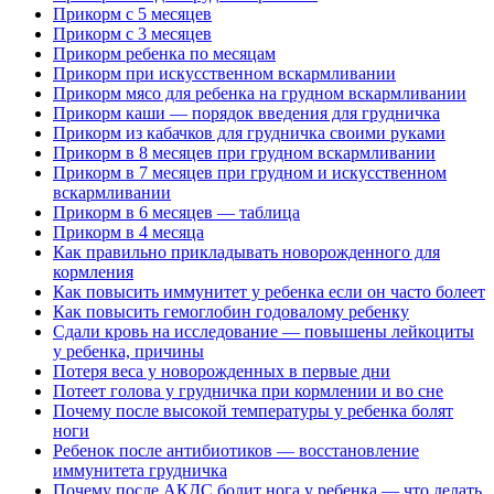
Прикорм с 5 месяцев
Прикорм с 3 месяцев
Прикорм ребенка по месяцам
Прикорм при искусственном вскармливании
Прикорм мясо для ребенка на грудном вскармливании
Прикорм каши — порядок введения для грудничка
Прикорм из кабачков для грудничка своими руками
Прикорм в 8 месяцев при грудном вскармливании
Прикорм в 7 месяцев при грудном и искусственном
вскармливании
Прикорм в 6 месяцев — таблица
Прикорм в 4 месяца
Как правильно прикладывать новорожденного для
кормления
Как повысить иммунитет у ребенка если он часто болеет
Как повысить гемоглобин годовалому ребенку
Сдали кровь на исследование — повышены лейкоциты
у ребенка, причины
Потеря веса у новорожденных в первые дни
Потеет голова у грудничка при кормлении и во сне
Почему после высокой температуры у ребенка болят
ноги
Ребенок после антибиотиков — восстановление
иммунитета грудничка
Почему после АКДС болит нога у ребенка — что делать