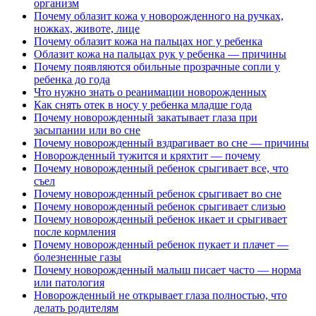
организм
Почему облазит кожа у новорожденного на ручках,
ножках, животе, лице
Почему облазит кожа на пальцах ног у ребенка
Облазит кожа на пальцах рук у ребенка — причины
Почему появляются обильные прозрачные сопли у
ребенка до года
Что нужно знать о реанимации новорожденных
Как снять отек в носу у ребенка младше года
Почему новорожденный закатывает глаза при
засыпании или во сне
Почему новорожденный вздрагивает во сне — причины
Новорожденный тужится и кряхтит — почему
Почему новорожденный ребенок срыгивает все, что
съел
Почему новорожденный ребенок срыгивает во сне
Почему новорожденный ребенок срыгивает слизью
Почему новорожденный ребенок икает и срыгивает
после кормления
Почему новорожденный ребенок пукает и плачет —
болезненные газы
Почему новорожденный малыш писает часто — норма
или патология
Новорожденный не открывает глаза полностью, что
делать родителям