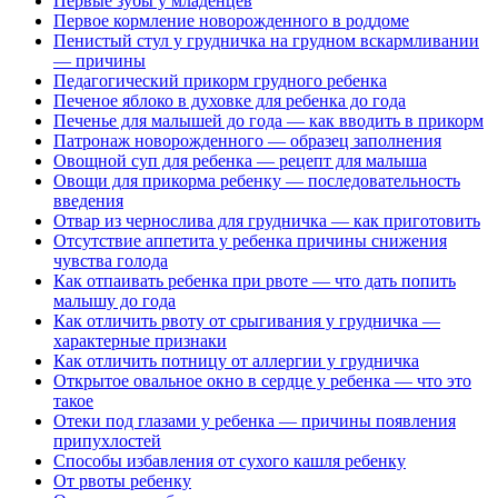
Первые зубы у младенцев
Первое кормление новорожденного в роддоме
Пенистый стул у грудничка на грудном вскармливании
— причины
Педагогический прикорм грудного ребенка
Печеное яблоко в духовке для ребенка до года
Печенье для малышей до года — как вводить в прикорм
Патронаж новорожденного — образец заполнения
Овощной суп для ребенка — рецепт для малыша
Овощи для прикорма ребенку — последовательность
введения
Отвар из чернослива для грудничка — как приготовить
Отсутствие аппетита у ребенка причины снижения
чувства голода
Как отпаивать ребенка при рвоте — что дать попить
малышу до года
Как отличить рвоту от срыгивания у грудничка —
характерные признаки
Как отличить потницу от аллергии у грудничка
Открытое овальное окно в сердце у ребенка — что это
такое
Отеки под глазами у ребенка — причины появления
припухлостей
Способы избавления от сухого кашля ребенку
От рвоты ребенку