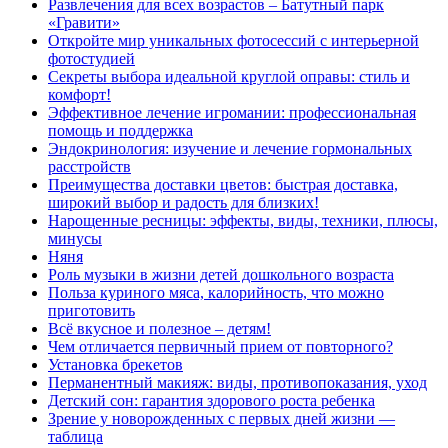
Развлечения для всех возрастов – Батутный парк
«Гравити»
Откройте мир уникальных фотосессий с интерьерной
фотостудией
Секреты выбора идеальной круглой оправы: стиль и
комфорт!
Эффективное лечение игромании: профессиональная
помощь и поддержка
Эндокринология: изучение и лечение гормональных
расстройств
Преимущества доставки цветов: быстрая доставка,
широкий выбор и радость для близких!
Нарощенные ресницы: эффекты, виды, техники, плюсы,
минусы
Няня
Роль музыки в жизни детей дошкольного возраста
Польза куриного мяса, калорийность, что можно
приготовить
Всё вкусное и полезное – детям!
Чем отличается первичный прием от повторного?
Установка брекетов
Перманентный макияж: виды, противопоказания, уход
Детский сон: гарантия здорового роста ребенка
Зрение у новорожденных с первых дней жизни —
таблица