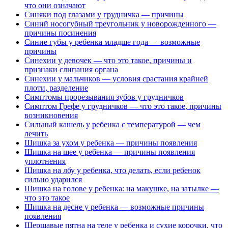
что они означают
Синяки под глазами у грудничка — причины
Синий носогубный треугольник у новорожденного —
причины посинения
Синие губы у ребенка младше года — возможные
причины
Синехии у девочек — что это такое, причины и
признаки слипания органа
Синехии у мальчиков — условия срастания крайней
плоти, разделение
Симптомы прорезывания зубов у грудничков
Симптом Грефе у грудничков — что это такое, причины
возникновения
Сильный кашель у ребенка с температурой — чем
лечить
Шишка за ухом у ребенка — причины появления
Шишка на шее у ребенка — причины появления
уплотнения
Шишка на лбу у ребенка, что делать, если ребенок
сильно ударился
Шишка на голове у ребенка: на макушке, на затылке —
что это такое
Шишка на десне у ребенка — возможные причины
появления
Шершавые пятна на теле у ребенка и сухие корочки, что