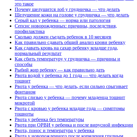
это такое
Почему шелушится лоб у грудничка — что делать
Шелушение кожи на голове у грудничка — что делать
Серый кал у ребенка — норма или патология
Сепсис новорожденных: причины, последствия,
профилактика
Сколько должен съедать ребенок в 10 месяцев
Как правильно сдавать общий анализ крови ребенку
Как сдавать кровь на сахар ребенку младше года,
нормальный результат
Как сбить температуру у грудничка — причины и
способы
Рыбий жир ребенку — как правильно дать
Рвота водой у ребенка до 1 года — что делать когда
тошнит
Рвота у ребенка — что делать, если сильно срыгивает
фонтаном
Рвота слизью у ребенка — почему младенца тошнит
мокротой
Рвота с кровью у ребенка младше года — симптомы
тошноты
Рвота у ребенка без температуры
Рвота при ОРВИ у ребенка и после вирусной инфекции
Рвота, понос и температура у ребенка
Рвота у новорожденного после кормления грудным