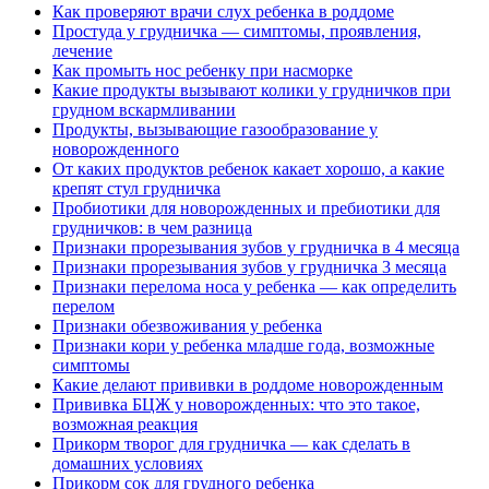
Как проверяют врачи слух ребенка в роддоме
Простуда у грудничка — симптомы, проявления,
лечение
Как промыть нос ребенку при насморке
Какие продукты вызывают колики у грудничков при
грудном вскармливании
Продукты, вызывающие газообразование у
новорожденного
От каких продуктов ребенок какает хорошо, а какие
крепят стул грудничка
Пробиотики для новорожденных и пребиотики для
грудничков: в чем разница
Признаки прорезывания зубов у грудничка в 4 месяца
Признаки прорезывания зубов у грудничка 3 месяца
Признаки перелома носа у ребенка — как определить
перелом
Признаки обезвоживания у ребенка
Признаки кори у ребенка младше года, возможные
симптомы
Какие делают прививки в роддоме новорожденным
Прививка БЦЖ у новорожденных: что это такое,
возможная реакция
Прикорм творог для грудничка — как сделать в
домашних условиях
Прикорм сок для грудного ребенка