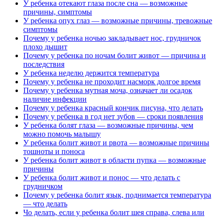
У ребенка отекают глаза после сна — возможные
причины, симптомы
У ребенка опух глаз — возможные причины, тревожные
симптомы
Почему у ребенка ночью закладывает нос, грудничок
плохо дышит
Почему у ребенка по ночам болит живот — причина и
последствия
У ребенка неделю держится температура
Почему у ребенка не проходит насморк долгое время
Почему у ребенка мутная моча, означает ли осадок
наличие инфекции
Почему у ребенка красный кончик писуна, что делать
Почему у ребенка в год нет зубов — сроки появления
У ребенка болят глаза — возможные причины, чем
можно помочь малышу
У ребенка болит живот и рвота — возможные причины
тошноты и поноса
У ребенка болит живот в области пупка — возможные
причины
У ребенка болит живот и понос — что делать с
грудничком
Почему у ребенка болит язык, поднимается температура
— что делать
Чо делать, если у ребенка болит шея справа, слева или