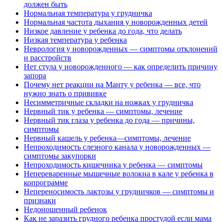
должен быть
Нормальная температура у грудничка
Нормальная частота дыхания у новорожденных детей
Низкое давление у ребенка до года, что делать
Низкая температура у ребенка
Неврология у новорожденных — симптомы отклонений
и расстройств
Нет стула у новорожденного — как определить причину
запора
Почему нет реакции на Манту у ребенка — все, что
нужно знать о прививке
Несимметричные складки на ножках у грудничка
Нервный тик у ребенка — симптомы, лечение
Нервный тик глаза у ребенка до года — причины,
симптомы
Нервный кашель у ребенка—симптомы, лечение
Непроходимость слезного канала у новорожденных —
симптомы закупорки
Непроходимость кишечника у ребенка — симптомы
Непереваренные мышечные волокна в кале у ребенка в
копрограмме
Непереносимость лактозы у грудничков — симптомы и
признаки
Недоношенный ребенок
Как не заразить грудного ребенка простудой если мама