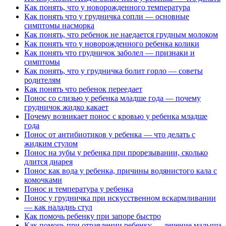
Как понять, что у новорожденного температура
Как понять что у грудничка сопли — основные
симптомы насморка
Как понять, что ребенок не наедается грудным молоком
Как понять что у новорожденного ребенка колики
Как понять что грудничок заболел — признаки и
симптомы
Как понять, что у грудничка болит горло — советы
родителям
Как понять что ребенок переедает
Понос со слизью у ребенка младше года — почему
грудничок жидко какает
Почему возникает понос с кровью у ребенка младше
года
Понос от антибиотиков у ребенка — что делать с
жидким стулом
Понос на зубы у ребенка при прорезывании, сколько
длится диарея
Понос как вода у ребенка, причины водянистого кала с
комочками
Понос и температура у ребенка
Понос у грудничка при искусственном вскармливании
— как наладиь стул
Как помочь ребенку при запоре быстро
Как помочь при отравлении ребенку — лечение малыша