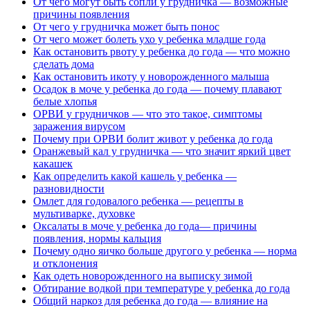
От чего могут быть сопли у грудничка — возможные
причины появления
От чего у грудничка может быть понос
От чего может болеть ухо у ребенка младше года
Как остановить рвоту у ребенка до года — что можно
сделать дома
Как остановить икоту у новорожденного малыша
Осадок в моче у ребенка до года — почему плавают
белые хлопья
ОРВИ у грудничков — что это такое, симптомы
заражения вирусом
Почему при ОРВИ болит живот у ребенка до года
Оранжевый кал у грудничка — что значит яркий цвет
какашек
Как определить какой кашель у ребенка —
разновидности
Омлет для годовалого ребенка — рецепты в
мультиварке, духовке
Оксалаты в моче у ребенка до года— причины
появления, нормы кальция
Почему одно яичко больше другого у ребенка — норма
и отклонения
Как одеть новорожденного на выписку зимой
Обтирание водкой при температуре у ребенка до года
Общий наркоз для ребенка до года — влияние на