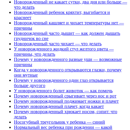
Новорожденный не какает сутки, два дня или больше —
что делать
Новорожденный ребенок кряхтит, выгибается и
краснеет
Новорожденный кашляет и чихает температуры нет —
причины
Новорожденный часто дышит — как должен дышать
грудничок во сне
Новорожденный часто чихает — что делать
У новорожденного жидкий стул желтого цвета —
причины, что делать
Почему у новорожденного разные уши — возможные
причины
Когда у новорожденного открываются глазки, почему
они мутные
Почему у новорожденного один глаз открывается
больше другого
У новорожденного болит животик — как помочь
Почему новорожденный срыгивает через нос и рот
Почему новорожденный поджимает ножки и плачет
Почему новорожденный плачет, когда какает
Почему новорожденный хрюкает носом, сопит: что
делать
Носогубный треугольник у ребенка — синий
Нормальный вес ребенка при рождении — какой