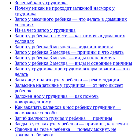
Зеленый кал у грудничка
Почему никак не проходит затяжной насморк у
грудничка
Запор у месячного ребенка — что делать в домашних
условиях
Из-за чего запор у грудничка
Запор у ребенка от смеси — как помочь в домашних
условиях
Запор у ребенка 6 месяцев — виды и причины
Запор у ребенка 5 месяцев — причины и что делать
Запор у ребенка 3 месяца — виды и как помочь
Запор у ребенка 2 месяца — виды и основные причины
Запор у грудничка при грудном вскармливании — что
делать
Запах ацетона изо рта у ребенка — рекомендации
Залысина на затылке у грудничка — от чего лысеет
ребенок
Заложен нос у грудничка — как помочь
новорожденному
Как закапать каланхоэ в нос ребенку грудничку —
возможные способы
Загиб желчного пузыря у ребенка — причины
Заеды в уголках рта у ребенка — причины, как лечить
Язвочки на теле у ребенка — почему мокнут, не
заживают болячки