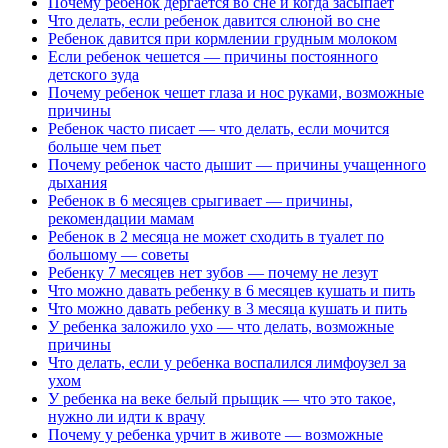
Почему ребенок дергается во сне и когда засыпает
Что делать, если ребенок давится слюной во сне
Ребенок давится при кормлении грудным молоком
Если ребенок чешется — причины постоянного
детского зуда
Почему ребенок чешет глаза и нос руками, возможные
причины
Ребенок часто писает — что делать, если мочится
больше чем пьет
Почему ребенок часто дышит — причины учащенного
дыхания
Ребенок в 6 месяцев срыгивает — причины,
рекомендации мамам
Ребенок в 2 месяца не может сходить в туалет по
большому — советы
Ребенку 7 месяцев нет зубов — почему не лезут
Что можно давать ребенку в 6 месяцев кушать и пить
Что можно давать ребенку в 3 месяца кушать и пить
У ребенка заложило ухо — что делать, возможные
причины
Что делать, если у ребенка воспалился лимфоузел за
ухом
У ребенка на веке белый прыщик — что это такое,
нужно ли идти к врачу
Почему у ребенка урчит в животе — возможные