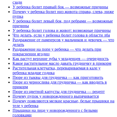
сзади
У ребенка болит правый бок — возможные причины
Почему у ребенка болит низ живота справа, слева, ниже
пупка
У ребенка болит левый бок, под ребрами — возможные
причины
У ребенка болит голова и живот: возможные причины
Что делать, если у ребенка болит голова в области лба
Раздражение от памперсов у мальчиков и девочек — что
делать
Раздражение на попе у ребенка — что делать при
покраснении ягодиц
Как растут верхние зубы у младенцев — очередность
Какое растительное масло давать грудничку в прикорм
Растительная клетчатка, перевариваемая в кале у
ребенка младше годика
Пюре из тыквы для грудничка — как приготовить
Пюре из чернослива для грудничка — как вводить в
прикорм
Пюре из цветной капусты для грудничка — рецепт
Почему пупок у новорожденного выпячивается
Почему появляются мелкие красные, белые прыщики на
теле у ребенка
Прыщики на лице у новорожденного с белыми
головками