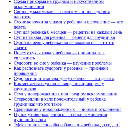
Схема прикорма на грудном и искусственном
вскармливании
Свинка у мальчиков — симптомы и последствия
паротита
Сухие корочки за ушами у ребенка и шелушение — что
делать
Суп для ребенка 8 месяцев — рецепты на каждый день
Суп из тыквы для ребенка — рецепт для грудничка
Сухой кашель у ребенка после влажного — что это
значит
Почему сухая кожа у ребенка — причины, как
увлажнить
Судороги во сне у ребенка — изучение проблемы
Как распознать судороги у ребенка — признаки
проявления
Судороги при температуре у ребенка — что делать
Как меняется стул после введения прикорма у
грудничков
Стул у новорожденных при грудном вскармливании
Стеркобилин в кале положительный у ребенка
грудничка: что это такое
Срыгивание у новорожденных — норма и отклонения
Пупок у новорожденного — сроки заживления
пупочной ранки
Эффективные способы избавления ребенка до года от