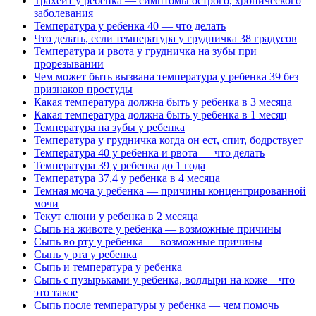
Трахеит у ребенка — симптомы острого, хронического
заболевания
Температура у ребенка 40 — что делать
Что делать, если температура у грудничка 38 градусов
Температура и рвота у грудничка на зубы при
прорезывании
Чем может быть вызвана температура у ребенка 39 без
признаков простуды
Какая температура должна быть у ребенка в 3 месяца
Какая температура должна быть у ребенка в 1 месяц
Температура на зубы у ребенка
Температура у грудничка когда он ест, спит, бодрствует
Температура 40 у ребенка и рвота — что делать
Температура 39 у ребенка до 1 года
Температура 37,4 у ребенка в 4 месяца
Темная моча у ребенка — причины концентрированной
мочи
Текут слюни у ребенка в 2 месяца
Сыпь на животе у ребенка — возможные причины
Сыпь во рту у ребенка — возможные причины
Сыпь у рта у ребенка
Сыпь и температура у ребенка
Сыпь с пузырьками у ребенка, волдыри на коже—что
это такое
Сыпь после температуры у ребенка — чем помочь