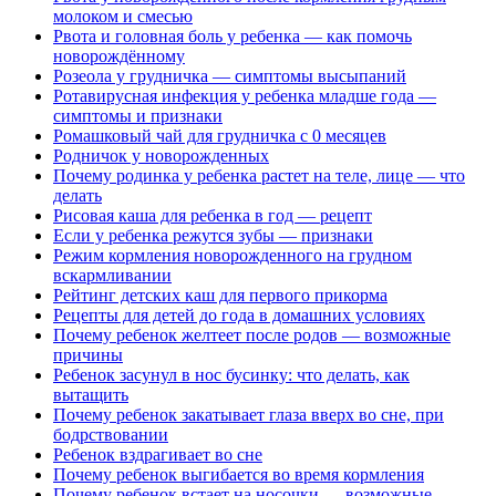
молоком и смесью
Рвота и головная боль у ребенка — как помочь
новорождённому
Розеола у грудничка — симптомы высыпаний
Ротавирусная инфекция у ребенка младше года —
симптомы и признаки
Ромашковый чай для грудничка с 0 месяцев
Родничок у новорожденных
Почему родинка у ребенка растет на теле, лице — что
делать
Рисовая каша для ребенка в год — рецепт
Если у ребенка режутся зубы — признаки
Режим кормления новорожденного на грудном
вскармливании
Рейтинг детских каш для первого прикорма
Рецепты для детей до года в домашних условиях
Почему ребенок желтеет после родов — возможные
причины
Ребенок засунул в нос бусинку: что делать, как
вытащить
Почему ребенок закатывает глаза вверх во сне, при
бодрствовании
Ребенок вздрагивает во сне
Почему ребенок выгибается во время кормления
Почему ребенок встает на носочки — возможные