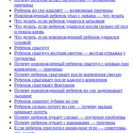
причины
Ребенок во сне кашляет — возможные причины
Новорожденный ребенок упал с дивана — что делать
Что делать, если ребенок ударился затылком
Что делать, если ребенок ударился носом сильно об пол
и пошла кровь
Что делать, если новорожденный ребенок ударился
головой
Ребенок срыгнул
Ребенок срыгнул желтым цветом — желтая отрыжка у
грудничка
Почему новорожденный ребенок срыгнул с кровью при
кормлении — причины
Почему ребенок срыгивает после кормления смесью
Ребенок срыгивает после каждого кормления
Ребенок срыгивает фонтаном
Почему новорожденный ребенок во сне задерживает
дыхание
Ребенок скрипит зубами во сне
Ребенок сильно потеет во сне — почему малыш
начинает потеть
Почему ребенок пукает слизью — изучение проблемы
Почему ребенок пукает с какашками — причины
Если ребенок проглотил инородное тело — симптомы,