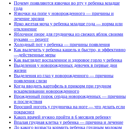
Почему появляются язвочки во рту у ребенка младше
года
Язвочки на попе у новорожденного — причины и
лечение эрозии
Ярко желтая моча у ребенка младше года — норма или
отклонение
Яблочное пюре для грудничка из свежих яблок своими
руками — рецепт
Холодный пот у ребенка — причины появления
Как вылечить у ребенка кашель и быстро, и эффективно
—действенные меры
Как выглядит воспаленное и здоровое горло у ребенка
Выделения у новорожденных девочек в первые дни
жизни
Выделения из глаз у новорожденного — причины
появления слизи
Когда вводить картофель в прикорм при грудном
вскармливании новорожденного
Врожденный порок сердца новорожденных — причины
и последствия
Вросший ноготь у грудничка на ноге — что делать если
покраснел
Каких врачей нужно пройти в 6 месяцев ребенку
Впалая грудная клетка у ребенка — причина и лечение
До какого возраста кормить ребенка грудным молоком