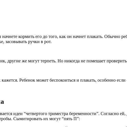
ы начнете кормить его до того, как он начнет плакать. Обычно р
е, засовывать ручки в рот.
ик, другие же могут терпеть. Но никогда не помешает проверить
к кажется. Ребенок может беспокоиться и плакать, особенно если 
па
ается идеи “четвертого триместра беременности”. Согласно ей
тробы. Сымитировать их могут “пять П”: