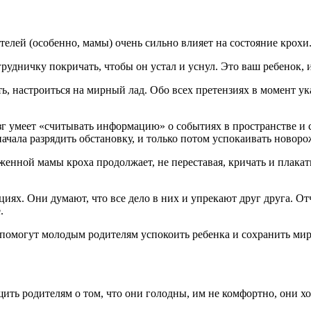
телей (особенно, мамы) очень сильно влияет на состояние крохи
рудничку покричать, чтобы он устал и уснул. Это ваш ребенок, 
, настроиться на мирный лад. Обо всех претензиях в момент ука
зг умеет «считывать информацию» о событиях в пространстве и 
начала разрядить обстановку, и только потом успокаивать новор
женной мамы кроха продолжает, не переставая, кричать и плакат
ях. Они думают, что все дело в них и упрекают друг друга. Отча
.
омогут молодым родителям успокоить ребенка и сохранить мир 
щить родителям о том, что они голодны, им не комфортно, они х