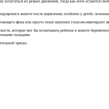
шу испугаться их резких движений, тогда как ноги остаются сво
ощущения в животе после кормления, особенно у детей, склонны
тающего фена или просто тихое шипение голосом имитируют зву
кости, которые мог бы испытывать ребенок в животе беременной
ренными пальцами
ительной тряски.