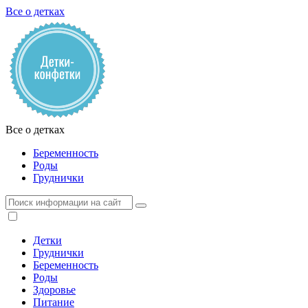
Все о детках
Все о детках
Беременность
Роды
Груднички
Детки
Груднички
Беременность
Роды
Здоровье
Питание