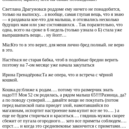
Светлана Драгунова:в роддоме ему ничего не понадобится,
только на выписку.. . а вообще, самая глупая вещь, что я знаю
— я раздавала кое-что для малыша, и отозвались несколько
будущих мам или уже состоявшихся. . Так поразительно, что
одна, всего на сроке в 6 недель (только узнала о Б) стала уже
выпрашивать вещи.. . ну йопт…
Mia:Кто то в это верит, для меня лично бред полный. не верю
в это.
Настёна:я не старая бабка, чтоб в подобные бредни верить
поэтому на 7-ом месяце уже начала закупаться
Ирина Гренадёрова:Та же опера, что и встреча с чёрной
кошкой.
Кошка.ру:ближе к родам…. потому что размерчик знать
надо!!!! Моя 52 см родилась, а рядом малыш 65!!!!Разница, да?
а по поводу суеверий…. давайте вещи не покупать (потом
перед выпиской папа приедет злой, намотавшийся по
магазинам, испортит настроение вам-купит все не то…. ) а
еще не будем стиричься и краситься…. глядишь мужик скорее
сбежит от пугала огородного… зато все приметы соблюдем….
епрст…. и когда это средневековье закончится с приметами….