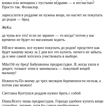
кошка или женщина с пустыми вёдрами — к несчастью?
Просто так. Фольклор.
лариса:хотя в роддоме не нужны вещи, но насчет не покупать
до родов — бред
ЖеКа:
да чушь все это! если не заранее — то когда? потом у вас
времени не будет по магазинам ходить.
НВ:все можно, все нужно покупать до родов! предствте как
будет вашему мужу за 2 дня все это купить. ничего не забыть.
да и мне самой хотелось участвовать в выборе.
Mila:Ой ну бред! Бабушкины предрассудки. Я, когда ушла в
декрет, толькот этим и занималась — покупкой вещей
малышу!
Нежность:По моему до трех месяцем беременности нелъзя, а
потом уже можно!
Светлана Кунтуш:в роддом нужно брать с собой
Diana:Всего лишь предрассудок. Гораздо удобнее купить вещи
спокойно, заранее, хотя бы самые необходимые.