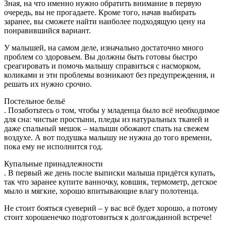
Зная, на что именно нужно обратить внимание в первую
очередь, вы не прогадаете. Кроме того, начав выбирать
заранее, вы сможете найти наиболее подходящую цену на
понравившийся вариант.
У малышей, на самом деле, изначально достаточно много
проблем со здоровьем. Вы должны быть готовы быстро
среагировать и помочь малышу справиться с насморком,
коликами и эти проблемы возникают без предупреждения, и
решать их нужно срочно.
Постельное бельё
. Позаботьтесь о том, чтобы у младенца было всё необходимое
для сна: чистые простыни, пледы из натуральных тканей и
даже спальный мешок – малыши обожают спать на свежем
воздухе. А вот подушка малышу не нужна до того времени,
пока ему не исполнится год.
Купальные принадлежности
. В первый же день после выписки малыша придётся купать,
так что заранее купите ванночку, ковшик, термометр, детское
мыло и мягкие, хорошо впитывающие влагу полотенца.
Не стоит бояться суеверий – у вас всё будет хорошо, а потому
стоит хорошенечко подготовиться к долгожданной встрече!