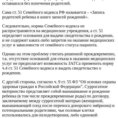
оставшихся без попечения родителей.
Сама ст. 51 Семейного кодекса РФ называется – «Запись
родителей ребенка в книге записей рождений».
Следовательно, нормы Семейного кодекса не
распространяются на медицинские учреждения, а ст. 51
определяет основания для выдачи свидетельства о рождении,
и не содержит каких-либо запретов на оказание медицинских
услуг в зависимости от семейного статуса пациента.
Однако на этом проблему считать решенной преждевременно,
т.к. отсутствие оснований для отказа в оказании медицинских
услуг не предполагает возможность ЗАГСа применить норму
ч.4 ст. 51 Семейного кодекса и выдать свидетельство о
рождении.
С другой стороны, согласно ч. 9 ст. 55 ФЗ “Об основах охраны
здоровья граждан в Российской Федерации”, Суррогатное
материнство представляет собой вынашивание и рождение
ребенка (в том числе преждевременные роды) по договору,
заключаемому между суррогатной матерью (женщиной,
вынашивающей плод после переноса донорского эмбриона) и
потенциальными родителями, чьи половые клетки
использовались для оплодотворения, либо одинокой