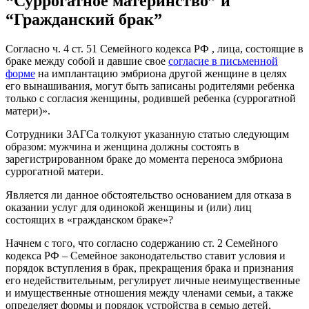
“Суррогатное материнство” и
“Гражданский брак”
Согласно ч. 4 ст. 51 Семейного кодекса РФ , лица, состоящие в
браке между собой и давшие свое
согласие в письменной
форме
на имплантацию эмбриона другой женщине в целях
его вынашивания, могут быть записаны родителями ребенка
только с согласия женщины, родившей ребенка (суррогатной
матери)».
Сотрудники ЗАГСа толкуют указанную статью следующим
образом: мужчина и женщина должны состоять в
зарегистрированном браке до момента переноса эмбриона
суррогатной матери.
Является ли данное обстоятельство основанием для отказа в
оказании услуг для одинокой женщины и (или) лиц
состоящих в «гражданском браке»?
Начнем с того, что согласно содержанию ст. 2 Семейного
кодекса РФ – Семейное законодательство ставит условия и
порядок вступления в брак, прекращения брака и признания
его недействительным, регулирует личные неимущественные
и имущественные отношения между членами семьи, а также
определяет формы и порядок устройства в семью детей,