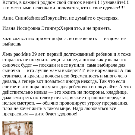
Кстати, в каждый роддом свой список вещей!! ! узнавайте!!!!
кто местными пеленками пользуется, кто в свое одевает!!!!
Анна Синибабнова:Покупайте, не думайте о суевериях.
Илана Иосифовна Этингер:Херня это, а не примета.
zuzu zuzuz:этих примет дофига. во все верить — из дома не
выйдешь
Лэль рао:Мне 39 лет, первый долгожданный ребенок и я тоже
старалась не покупать вещи заранее, а потом как узнала что
сыночек будет — поехали и все купили, сама выбирала для
сыночка — кто лучше мамы выберет? И все нормально! А так
стриглась и красила волосы всю беременность и много чего
делала, а теперь вот помыться иногда некогда. Так что если
считаете что пора покупать для ребеночка и покупайте. А что
действительно нельзя — это ходить на похороны, кладбище,
даже смотреть по телеку нельзя, всякие страшные передачи
нельзя смотреть — обычно провоцирует угрозу прерывания,
плод не хочет жить в таком мире. Надо любоваться все
прекрасным — дите будет здоровое!