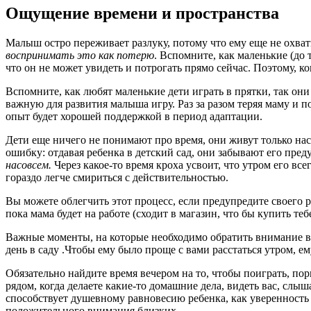
Ощущение времени и пространства
Малыш остро переживает разлуку, потому что ему еще не охват
воспринимать это как потерю
. Вспомните, как маленькие (до т
что он не может увидеть и потрогать прямо сейчас. Поэтому, ко
Вспомните, как любят маленькие дети играть в прятки, так они
важную для развития малыша игру. Раз за разом теряя маму и по
опыт будет хорошей поддержкой в период адаптации.
Дети еще ничего не понимают про время, они живут только наст
ошибку: отдавая ребенка в детский сад, они забывают его преду
насовсем.
Через какое-то время кроха усвоит, что утром его все
гораздо легче смириться с действительностью.
Вы можете облегчить этот процесс, если предупредите своего ре
пока мама будет на работе (сходит в магазин, что бы купить теб
Важные моменты, на которые необходимо обратить внимание веч
день в саду .Чтобы ему было проще с вами расстаться утром, 
Обязательно найдите время вечером на то, чтобы поиграть, пор
рядом, когда делаете какие-то домашние дела, видеть вас, слыш
способствует душевному равновесию ребенка, как уверенность 
положительного внимания близких.