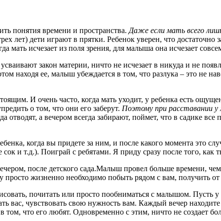
ить понятия времени и пространства.
Даже если мать всего лиш
рех лет) дети играют в прятки. Ребенок уверен, что достаточно з
гда мать исчезает из поля зрения, для малыша она исчезает совсе
 усваивают закон материи, ничто не исчезает в никуда и не появ
том находя ее, малыш убеждается в том, что разлука – это не навс
оящим. И очень часто, когда мать уходит, у ребенка есть ощуще
предить о том, что они его заберут.
Поэтому при расставании у
гда отводят, а вечером всегда забирают, поймет, что в садике вс
бенка, когда вы придете за ним, и после какого момента это слу
е сок и т.д.). Поиграй с ребятами. Я приду сразу после того, как
ером, после детского сада.Малыш провел больше времени, чем эт
ему просто жизненно необходимо побыть рядом с вам, получить о
исовать, почитать или просто пообниматься с малышом. Пусть у 
ать вас, чувствовать свою нужность вам. Каждый вечер находите з
в том, что его любят. Одновременно с этим, ничто не создает б