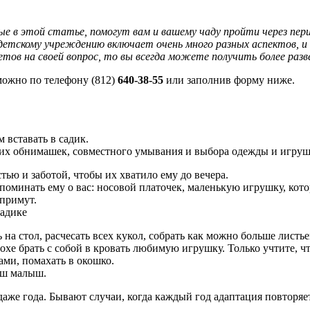
 в этой статье, помогут вам и вашему чаду пройти через перио
тскому учреждению включает очень много разных аспектов, и не
тов на своей вопрос, то вы всегда можете получить более раз
ожно по телефону (812)
640-38-55
или заполнив форму ниже.
вставать в садик.
них обнимашек, совместного умывания и выбора одежды и игруш
ью и заботой, чтобы их хватило ему до вечера.
апоминать ему о вас: носовой платочек, маленькую игрушку, ко
 примут.
садике
а стол, расчесать всех кукол, собрать как можно больше листьев
хе брать с собой в кровать любимую игрушку. Только учтите, чт
ами, помахать в окошко.
ваш малыш.
даже года. Бывают случаи, когда каждый год адаптация повторяе