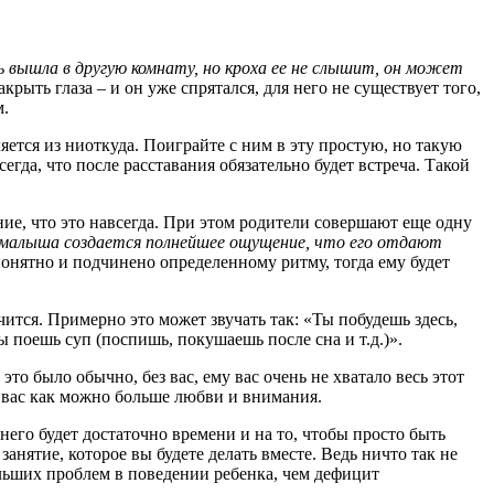
ь вышла в другую комнату, но кроха ее не слышит, он может
акрыть глаза – и он уже спрятался, для него не существует того,
м.
ляется из ниоткуда. Поиграйте с ним в эту простую, но такую
егда, что после расставания обязательно будет встреча. Такой
ние, что это навсегда. При этом родители совершают еще одну
 малыша создается полнейшее ощущение, что его отдают
е понятно и подчинено определенному ритму, тогда ему будет
чится. Примерно это может звучать так: «Ты побудешь здесь,
 ты поешь суп (поспишь, покушаешь после сна и т.д.)».
о было обычно, без вас, ему вас очень не хватало весь этот
т вас как можно больше любви и внимания.
него будет достаточно времени и на то, чтобы просто быть
анятие, которое вы будете делать вместе. Ведь ничто так не
ольших проблем в поведении ребенка, чем дефицит