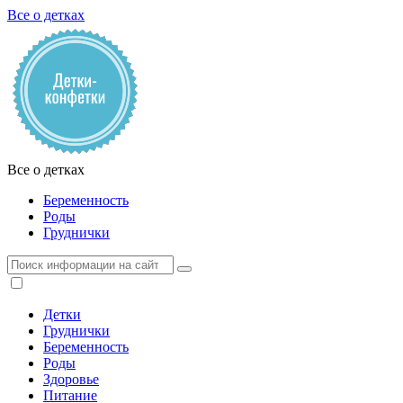
Все о детках
Все о детках
Беременность
Роды
Груднички
Детки
Груднички
Беременность
Роды
Здоровье
Питание