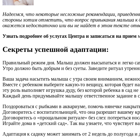
Надеемся, что некоторые несложные рекомендации, приведенные
стороны хотим отметить, что вопрос привыкания малыша к де
окажется недостаточно или вы не найдет в этом тексте отве
Узнать подробнее об услугах Центра и записаться на прием
м
Секреты успешной адаптации:
Правильный режим дня. Малыш должен высыпаться и легко сам 
Утро должно быть добрым и без суеты. Заведите ритуал утрен
Ваша задача насытить малыша с утра своим вниманием, нежност
Вместе с ребенком выберите какую-то вещицу, которая будет н
эту роль выполняет игрушка дуду, без которой ребенка в сад не
Каждый день придумывайте малышу ответственное задание в 
Поздороваться с рыбками в аквариуме, помочь нянечке накрыть н
Договоритесь с воспитательницей, что она разрешит вашему кро
Договоритесь о «прощальном ритуале» без слез: потереться нос
Играйте дома в «детский сад». Так вы узнаете, что чувствует 
Адаптация к садику может занимать от 2 недель до полугода и 