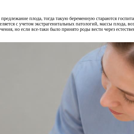
редлежание плода, тогда такую беременную стараются госпитал
ляется с учетом экстрагенитальных патологий, массы плода, во
чения, но если все-таки было принято роды вести через естеств