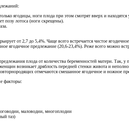
длежаний:
олько ягодицы, ноги плода при этом смотрят вверх и находятся 
т позу лотоса (ноги скрещены).
аза.
ьирует от 2,7 до 5,4%. Чаще всего встречается чистое ягодично
нное ягодичное предлежание (20,6-23,4%). Реже всего можно встр
редлежания плода от количества беременностей матери. Так, у 
женщин возникает дряблость передней стенки живота и неполно
 повторнородящих отмечаются смешанное ягодичное и ножное пре
е факторы:
ноговодии, маловодии, многоплодии
лый таз)