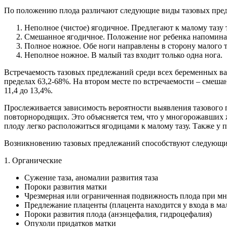
По положению плода различают следующие виды тазовых пре
Неполное (чистое) ягодичное. Предлегают к малому тазу т
Смешанное ягодичное. Положение ног ребенка напоминае
Полное ножное. Обе ноги направлены в сторону малого т
Неполное ножное. В малый таз входит только одна нога.
Встречаемость тазовых предлежаний среди всех беременных вар
пределах 63,2-68%. На втором месте по встречаемости – смеша
11,4 до 13,4%.
Прослеживается зависимость вероятности выявления тазового п
повторнородящих. Это объясняется тем, что у многорожавших 
плоду легко расположиться ягодицами к малому тазу. Также у
Возникновению тазовых предлежаний способствуют следующи
1. Органические
Сужение таза, аномалии развития таза
Пороки развития матки
Чрезмерная или ограниченная подвижность плода при м
Предлежание плаценты (плацента находится у входа в ма
Пороки развития плода (анэнцефалия, гидроцефалия)
Опухоли придатков матки