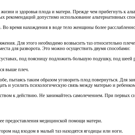
 жизни и здоровья плода и матери. Прежде чем прибегнуть к аль
ых рекомендаций допустимо использование альтернативных спо
 Во время нахождения в воде тело женщины более расслабленно,
ения. Для этого необходимо возвысить таз относительно плечев
места для разворота. Это можно осуществить двумя способами:
 суставах, под поясницу подложить большую подушку, под шеей 
тся выше плеч.
бе, пытаясь таким образом уговорить плод повернуться. Для за
дать и усилить психологическую связь между матерью и ребенк
ством к действию. Не занимайтесь самолечением. При первых си
ее предоставления медицинской помощи матери.
тором над входом в малый таз находятся ягодицы или ноги.