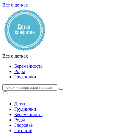
Все о детках
Все о детках
Беременность
Роды
Груднички
Детки
Груднички
Беременность
Роды
Здоровье
Питание