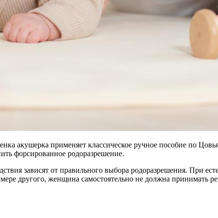
нка акушерка применяет классическое ручное пособие по Цовьян
нить форсированное родоразрешение.
ствия зависят от правильного выбора родоразрешения. При есте
имере другого, женщина самостоятельно не должна принимать ре