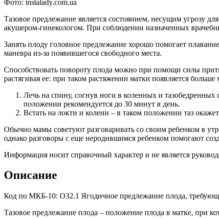
Фото: instalady.com.ua
Тазовое предлежание является состоянием, несущим угрозу для
акушером-гинекологом. При соблюдении назначенных врачебн
Занять плоду головное предлежание хорошо помогает плавание.
маневра из-за появившегося свободного места.
Способствовать повороту плода можно при помощи силы притяж
растягивая ее: при таком растяжении матки появляется больше 
Лечь на спину, согнув ноги в коленных и тазобедренных
положении рекомендуется до 30 минут в день.
Встать на локти и колени – в таком положении таз окаже
Обычно мамы советуют разговаривать со своим ребенком в утро
однако разговоры с еще неродившимся ребенком помогают соз
Информация носит справочный характер и не является руковод
Описание
Код по МКБ-10: О32.1 Ягодичное предлежание плода, требующ
Тазовое предлежание плода – положение плода в матке, при ко