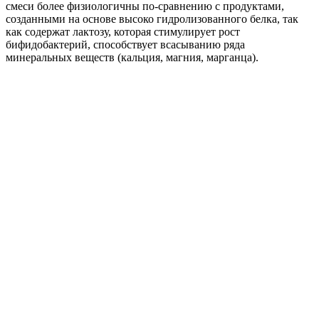
Гипоаллергенные смеси Similac ГА не содержат пальмового
масла, поэтому их применение способствует эффективному
усвоению кальция и полной минерализации тканей. Если у
ребенка непереносимость лактозы, рекомендуют вводить в
рацион питание «Нутрилак Premium Гипоаллергенный» c
максимально сниженной концентрацией молочного сахара.
Гидролизаты
Смеси этой группы приготовлены на основе гидролизатов
казеина или растворимых белков молочной сыворотки
(альбуминов). Слово «гидролизат» означает, что
высокомолекулярные белки в составе смеси подвергнуты
расщеплению на более мелкие фрагменты. Способность
мелких пептидных частиц вызывать аллергию значительно
ниже, чем у цельного белка. Это связано с более легким их
усвоением. Гидролизаты казеина хорошо переносятся и
быстро переваривается. Гидролизаты сывороточного белка
усваиваться маленькими детьми почти как грудное молоко.
Решить
какую смесь выбрать
при атопическом дерматите
поможет информация о степени расщепления белков. Степень
гидролиза может быть небольшой, тогда продукт относят к
профилактической группе, например: