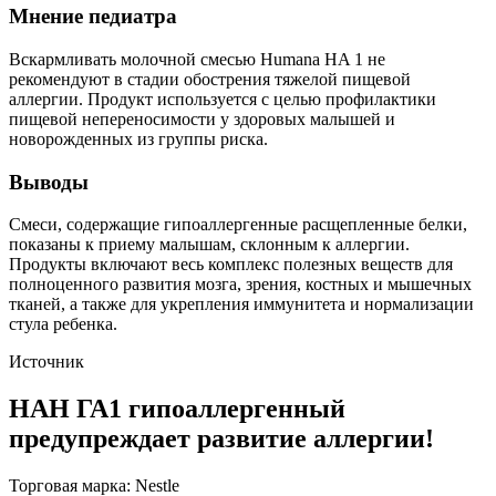
Помимо положительных качеств есть и минусы.
Купировать аллергическую реакцию при помощи NAN не
всегда удается , так как в нем содержится частично
гидролизированный белок. Такая структура белковых молекул
не защищает от аллергической реакции в полной мере.
Не всегда подходит при атопическом дерматите , пищевой
аллергии, диатезах. У детей склонных к подобного рода
реакциям возможна сыпь на лице, теле, зуд. У этой группы
пациентов лучше использовать заменители женского молока
на основе аминокислот, высоко гидролизированного белка.
У некоторых детей отмечалось появление стула с зеленоватым
оттенком.
Многие мамы жаловались, что при использовании NAN ГА и
NAN оптипро (обычного) нет никакой разницы. Если реакция
была на простую смесь, то и гипоаллергенную тоже
сохранялась. Это можно объяснить тем, что НАН оптипро и