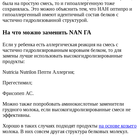
НАН имеет в составе бифидобактерии , которые нормализуют
пищеварение, купируя запоры.
В моей практике были дети, которым этот заменитель молока
хорошо подошел.
Пример: Ребенок получал Нутрилон комфорт с 1 месяца.
Через 2 недели использования продукта у младенца появилась
сыпь на лице. Мама самостоятельно решила сменить смесь на
НАН гипоаллергенный. После 7 дней употребления
заменителя молока NAN у грудничка симптоматика аллергии
прошла. Младенец ел хорошо, стул был в норме.