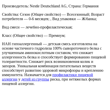
гипоаллергенный имеют идентичный состав белков с
частично гидролизованной структурой.
На что можно заменить NAN ГА
Если у ребенка есть аллергическая реакция на смесь с
частично гидролизированным коровьим белком, то для
замены лучше использовать высокогидролизированные
продукты:
Nutricia Nutrilon Пепти Аллергия;
Прегестимил;
Фрисопеп АС.
Можно также попробовать аминокислотные заменители
грудного молока, если высокогидролизированные смеси не
эффективны.
Хорошо в таких случаях подходят продукты
на основе козьего
молока. В них совсем другая структура белковых молекул.
Соевое питание лучше не назначать при аллергопатологиях,
так как белок сои также способен вызвать негативную
реакцию организма малыша. Его применяют, если ничего