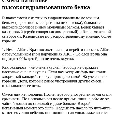
Смеси на основе
высокогидролизованного белка
Бывают смеси с частично гидролизованным молочным
белком (вероятность аллергии на них высока), бывают с
высокогидролизованным молочным белком. Белок бывает
казеиновый (грубо говоря кисломолочный) и белок молочной
сыворотки. Казеиновые по распространенному мнению более
горькие.
1. Nestle Alfare. Врач посоветовал нам перейти на смесь Alfare
с треугольником (при нарушениях ЖКТ). Со слов врача она
подходит 90% детей, но не очень вкусная.
Как оказалось, «не очень вкусная» вообще не отражает
насколько она не вкусная. Если вам когда-нибудь назначали
хлористый кальций, то вкус примерно такой. Жгуче солено-
горький. Дети, которые ранее употребляли другие смеси,
отказываются ее пить.
Смесь нам не подошла. После первого употребления мы стали
срыгивать. По несколько раз после приема пищи в объеме от
чайной ложки до столовой и даже больше. Второй
негативный момент это сыпь. Подсыпать начало по чуть-чуть,
к третьему дню ребенок постоянно чесал ушки, даже во сне.