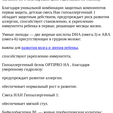
Свойства: Сезон (Общее свойство) — Всесезонный; Возраст
потребителя — 0-6 месяцев; , Вид упаковки — Ж/банка;
Вид смеси — лечебно-профилактическая;
Класс (Общее свойство) — Премиум;
НАН гипоаллергенный — детская смесь изготовлена на
основе частичного гидролиза 100% сывороточного белка с
улучшенным аминокислотным составом, что снижает
аллергенность белка и способствует формированию пищевой
толерантности. Снижает риск возникновения колик и
запоров. Уникальная комбинация питательных веществ
способствует развитию здоровой микрофлоры и креплению
иммунитета. Назначается для
профилактики пищевой
аллергии
у
детей из группы
риска, при нетяжелых формах
пищевой аллергии.