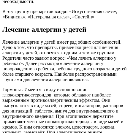
необходимости.
В эту группу препаратов входят «Искусственная слеза»,
«Видисик», «Натуральная слеза», «Систейн».
Лечение аллергии у детей
Лечение аллергии у детей имеет ряд общих особенностей.
Дело в том, что препараты, применяющиеся для лечения
аллергии у детей, относятся к одним и тем же группам.
Родители часто задают вопрос: «Чем лечить аллергию у
ребенка?». Далее рассмотрим лечение аллергии у
новорожденного ребенка, ребенка грудного возраста и детей
более старшего возраста. Наиболее распространенными
группами для лечения аллергии являются:
Гормоны . Имеется в виду использование
глюкокортикостероидов, которые обладают наиболее
выраженным противоаллергическим эффектом. Они
выпускаются в виде мазей, спреев, ингаляторов, растворов
для ингаляций, таблеток, ампул для внутримышечного и
внутривенного введения. При атопическом дерматите
применяют местные глюкокортикостероиды в виде мазей и
кремов. К ним относятся: элоком, целестодерм, локоид,
кутивейт, дермовейт. При аллергическом рините