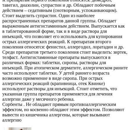
тавегил, диазолин, супрастин и др. Обладают побочным
действием – седативным (снотворным, успокаивающим).
Стоит выделить супрастин. Один из наиболее
распространенных препаратов данной группы. Обладает
выраженным антигистаминным действием. Выпускается как
в таблетированной форме, так и в виде раствора для
инъекций, что позволяет его использовать для купирования
острых аллергических реакций. К препаратам второго
поколения относятся: фенистил, аллергодил, лоратадин и др.
Среди препаратов третьего поколения стоит выделить: зиртек,
телфаст. Антигистаминные препараты выпускаются в
различных формах: таблетки, сиропы, растворы для
инъекций. При атопическом дерматите, аллергическом рините
часто используют таблетки. У детей раннего возраста
возможно применение в виде сиропа. При острых
аллергических реакций (крапивница, отек Квинке)
используют растворы для инъекций. Стоит отметить, что
указанная группа препаратов применяется для лечения
аллергии даже у месячного ребенка.
Сорбенты . Не обладают прямым противоаллергическим
эффектом, но косвенно обладают этим эффектом. Позволяют
вывести из кишечника аллергены, которые вызывают
аллергию