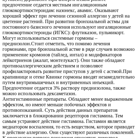
предпочтение отдается местным ингаляционным
глюкокортикостероидам: назонекс, авамис. Оказывают
хороший эффект при лечении сезонной аллергии у детей на
цветение растений. При развитии бронхиальной астмы для
постоянного базисного лечения используют ингаляционные
глюкокортикостероиды (ИГКС): флутиказон, пульмикорт.
Могут использоваться системные гормоны –
преднизолон.Стоит отметить, что помимо лечения
гормонами, при бронхиальной астме в ряде случаев возможно
применение кромонов (тайлед, интал) и модификаторов
лейкотриенов (акалат, монтелукаст). Они также обладают
противоаллергическим действием и позволяют
профилактировать развитие приступов у детей с астмой.При
крапивнице и отеке Квинке гормоны вводят незамедлительно
путем внутримышечных и внутривенных инъекций.
Предпочтение отдается 3% раствору преднизолона, также
можно использовать дексаметазон.
Антигистаминные препараты. Обладают менее выраженным
эффектом, но имеют меньше побочных эффектов и
противопоказаний. Суть действия данных препаратов
заключается в блокировании рецепторов гистамина. Тем
самым устраняют действие гистамина. Гистамин является
медиатором воспаления, то есть веществом, которое приводит
в действие аллергию. Они существуют различных поколений.
К препаратам первого поколения относятся: димедрол,