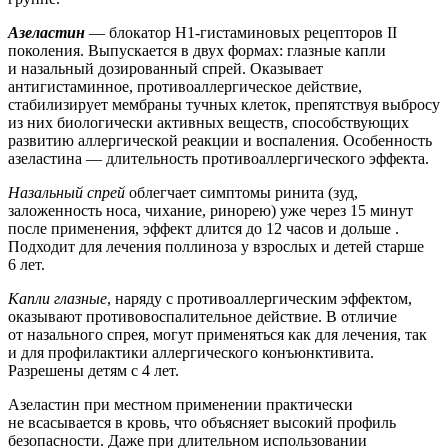
Азеластин
— блокатор Н1‑гистаминовых рецепторов II
поколения. Выпускается в двух формах: глазные капли
и назальный дозированный спрей. Оказывает
антигистаминное, противоаллергическое действие,
стабилизирует мембраны тучных клеток, препятствуя выбросу
из них биологически активных веществ, способствующих
развитию аллергической реакции и воспаления. Особенность
азеластина — длительность противоаллергического эффекта.
Назальный спрей
облегчает симптомы ринита (зуд,
заложенность носа, чихание, ринорею) уже через 15 минут
после применения, эффект длится до 12 часов и дольше .
Подходит для лечения поллиноза у взрослых и детей старше
6 лет.
Капли глазные
, наряду с противоаллергическим эффектом,
оказывают противовоспалительное действие. В отличие
от назального спрея, могут применяться как для лечения, так
и для профилактики аллергического конъюнктивита.
Разрешены детям с 4 лет.
Азеластин при местном применении практически
не всасывается в кровь, что объясняет высокий профиль
безопасности. Даже при длительном использовании