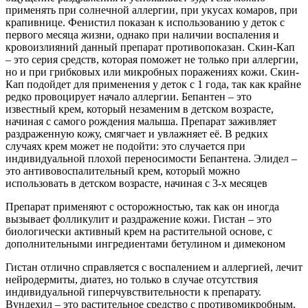
применять при солнечной аллергии, при укусах комаров, при
крапивнице. Фенистил показан к использованию у деток с
первого месяца жизни, однако при наличии воспаления и
кровоизлияний данный препарат противопоказан. Скин-Кап
– это серия средств, которая поможет не только при аллергии,
но и при грибковых или микробных поражениях кожи. Скин-
Кап подойдет для применения у деток с 1 года, так как крайне
редко провоцирует начало аллергии. Бепантен – это
известный крем, который незаменим в детском возрасте,
начиная с самого рождения малыша. Препарат заживляет
раздраженную кожу, смягчает и увлажняет её. В редких
случаях крем может не подойти: это случается при
индивидуальной плохой переносимости Бепантена. Элидел –
это антивовоспалительный крем, который можно
использовать в детском возрасте, начиная с 3-х месяцев
Препарат применяют с осторожностью, так как он иногда
вызывает фолликулит и раздражение кожи. Гистан – это
биологически активный крем на растительной основе, с
дополнительными ингредиентами бетулином и димеконом
Гистан отлично справляется с воспалением и аллергией, лечит
нейродермиты, диатез, но только в случае отсутствия
индивидуальной гиперчувствительности к препарату.
Вундехил – это растительное средство с противомикробным,