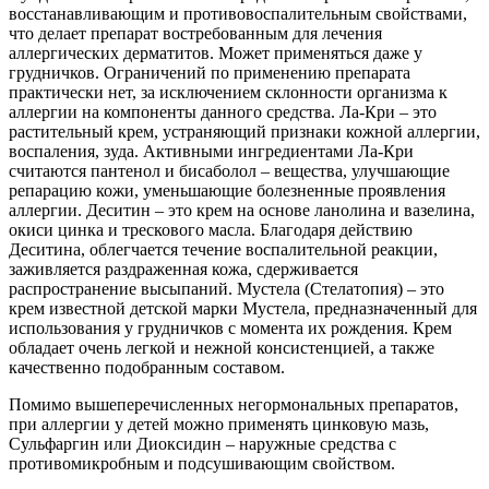
восстанавливающим и противовоспалительным свойствами,
что делает препарат востребованным для лечения
аллергических дерматитов. Может применяться даже у
грудничков. Ограничений по применению препарата
практически нет, за исключением склонности организма к
аллергии на компоненты данного средства. Ла-Кри – это
растительный крем, устраняющий признаки кожной аллергии,
воспаления, зуда. Активными ингредиентами Ла-Кри
считаются пантенол и бисаболол – вещества, улучшающие
репарацию кожи, уменьшающие болезненные проявления
аллергии. Деситин – это крем на основе ланолина и вазелина,
окиси цинка и трескового масла. Благодаря действию
Деситина, облегчается течение воспалительной реакции,
заживляется раздраженная кожа, сдерживается
распространение высыпаний. Мустела (Стелатопия) – это
крем известной детской марки Мустела, предназначенный для
использования у грудничков с момента их рождения. Крем
обладает очень легкой и нежной консистенцией, а также
качественно подобранным составом.
Помимо вышеперечисленных негормональных препаратов,
при аллергии у детей можно применять цинковую мазь,
Сульфаргин или Диоксидин – наружные средства с
противомикробным и подсушивающим свойством.