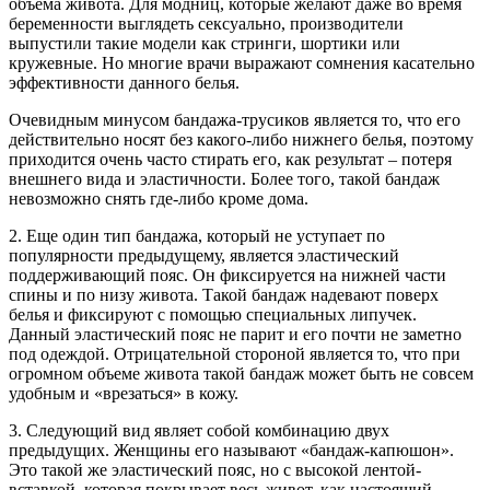
объема живота. Для модниц, которые желают даже во время
беременности выглядеть сексуально, производители
выпустили такие модели как стринги, шортики или
кружевные. Но многие врачи выражают сомнения касательно
эффективности данного белья.
Очевидным минусом бандажа-трусиков является то, что его
действительно носят без какого-либо нижнего белья, поэтому
приходится очень часто стирать его, как результат – потеря
внешнего вида и эластичности. Более того, такой бандаж
невозможно снять где-либо кроме дома.
2. Еще один тип бандажа, который не уступает по
популярности предыдущему, является эластический
поддерживающий пояс. Он фиксируется на нижней части
спины и по низу живота. Такой бандаж надевают поверх
белья и фиксируют с помощью специальных липучек.
Данный эластический пояс не парит и его почти не заметно
под одеждой. Отрицательной стороной является то, что при
огромном объеме живота такой бандаж может быть не совсем
удобным и «врезаться» в кожу.
3. Следующий вид являет собой комбинацию двух
предыдущих. Женщины его называют «бандаж-капюшон».
Это такой же эластический пояс, но с высокой лентой-
вставкой, которая покрывает весь живот, как настоящий