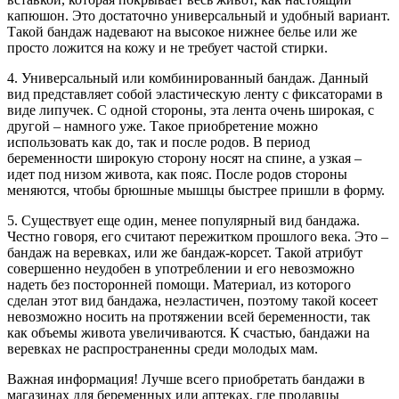
капюшон. Это достаточно универсальный и удобный вариант.
Такой бандаж надевают на высокое нижнее белье или же
просто ложится на кожу и не требует частой стирки.
4. Универсальный или комбинированный бандаж. Данный
вид представляет собой эластическую ленту с фиксаторами в
виде липучек. С одной стороны, эта лента очень широкая, с
другой – намного уже. Такое приобретение можно
использовать как до, так и после родов. В период
беременности широкую сторону носят на спине, а узкая –
идет под низом живота, как пояс. После родов стороны
меняются, чтобы брюшные мышцы быстрее пришли в форму.
5. Существует еще один, менее популярный вид бандажа.
Честно говоря, его считают пережитком прошлого века. Это –
бандаж на веревках, или же бандаж-корсет. Такой атрибут
совершенно неудобен в употреблении и его невозможно
надеть без посторонней помощи. Материал, из которого
сделан этот вид бандажа, неэластичен, поэтому такой косеет
невозможно носить на протяжении всей беременности, так
как объемы живота увеличиваются. К счастью, бандажи на
веревках не распространенны среди молодых мам.
Важная информация! Лучше всего приобретать бандажи в
магазинах для беременных или аптеках, где продавцы