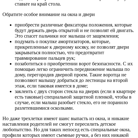
ставьте на край стола.
Обратите особое внимание на окна и двери
приобрести различные фиксаторы положения, которые
будут держать дверь открытой и не позволят ей двигать.
Это спасет пальчики ног малыша от защемления;
подумать о покупке амортизаторов, которые,
прикрепленные к дверному косяку, не позволят двери
закрываться полностью, что предотвратит
травмирование пальцев рук;
позаботиться о приобретении ворот безопасности. С их
помощью легко ограничить передвижение малыша по
дому, перегородив дверной проем. Такие воротца не
позволяют малышу добраться до лестницы на второй
этаж, если таковая имеется в доме;
заклеить с двух сторон стекла на дверях (если в квартире
есть таковые) специальной защитной пленкой, чтобы в
случае, если малыш разобьет стекло, его не поранило
разлетевшимися осколками.
Но даже трехлетки имеют шанс выпасть из окна, и никакие
наставления родителей не смогут пересилить детское
любопытство. Но для таких непосед есть специальные окна,
профили которых имеют съемные ручки, а без них никакой