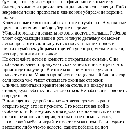
бумаги, аптечку и лекарства, парфюмерию и косметику,
бытовую химию и прочие потенциально опасные вещи. Либо
закрываем такие предметы в ящике или убираем на верхние
полки;
Ключи вешайте высоко либо храните в тумбочке. А ядовитые
цветы и растения вообще уберите из дома;
Убирайте мелкие предметы из зоны доступа малыша. Ребенок
тянет окружающие вещи в рот, и такую детальку он может
легко проглотить или засунуть в нос. С нижних полок и
низких тумбочек убираем от детей сувениры, мелкие детали,
изолируем нитки и иголки;
Не оставляйте детей в комнате с открытыми окнами. Они
любознательные и придумают, как залезть и посмотреть, что
происходит на улице. В итоге малыши могут случайно
выпасть с окна. Можно приобрести специальный блокиратор,
если кроха уже умеет открывать оконные створки;
Спички, зажигалки храните не на столе, а в шкафу над
столом, куда ребенку нельзя забраться. Не забывайте говорить
о вреде огня;
В помещения, где ребенок может легко достать кран и
открыть воду, его не пускайте. Это касается ванной в
особенности. К тому же, когда кроха там находится, на пол
стелите резиновый коврик, чтобы он не поскользнулся;
На высокой мебели играйте вместе с малышом. Если куда-то
выходите либо что-то делаете, садите ребенка на пол