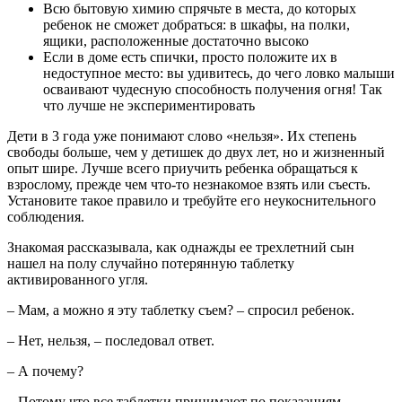
Всю бытовую химию спрячьте в места, до которых
ребенок не сможет добраться: в шкафы, на полки,
ящики, расположенные достаточно высоко
Если в доме есть спички, просто положите их в
недоступное место: вы удивитесь, до чего ловко малыши
осваивают чудесную способность получения огня! Так
что лучше не экспериментировать
Дети в 3 года уже понимают слово «нельзя». Их степень
свободы больше, чем у детишек до двух лет, но и жизненный
опыт шире. Лучше всего приучить ребенка обращаться к
взрослому, прежде чем что-то незнакомое взять или съесть.
Установите такое правило и требуйте его неукоснительного
соблюдения.
Знакомая рассказывала, как однажды ее трехлетний сын
нашел на полу случайно потерянную таблетку
активированного угля.
– Мам, а можно я эту таблетку съем? – спросил ребенок.
– Нет, нельзя, – последовал ответ.
– А почему?
– Потому что все таблетки принимают по показаниям.