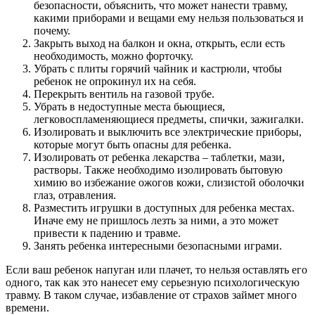
безопасности, объяснить, что может нанести травму,
какими приборами и вещами ему нельзя пользоваться и
почему.
Закрыть выход на балкон и окна, открыть, если есть
необходимость, можно форточку.
Убрать с плиты горячий чайник и кастрюли, чтобы
ребенок не опрокинул их на себя.
Перекрыть вентиль на газовой трубе.
Убрать в недоступные места бьющиеся,
легковоспламеняющиеся предметы, спички, зажигалки.
Изолировать и выключить все электрические приборы,
которые могут быть опасны для ребенка.
Изолировать от ребенка лекарства – таблетки, мази,
растворы. Также необходимо изолировать бытовую
химию во избежание ожогов кожи, слизистой оболочки
глаз, отравления.
Разместить игрушки в доступных для ребенка местах.
Иначе ему не пришлось лезть за ними, а это может
привести к падению и травме.
Занять ребенка интересными безопасными играми.
Если ваш ребенок напуган или плачет, то нельзя оставлять его
одного, так как это нанесет ему серьезную психологическую
травму. В таком случае, избавление от страхов займет много
времени.