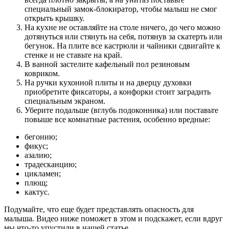
специальный замок-блокиратор, чтобы малыш не смог
открыть крышку.
На кухне не оставляйте на столе ничего, до чего можно
дотянуться или стянуть на себя, потянув за скатерть или
бегунок. На плите все кастрюли и чайники сдвигайте к
стенке и не ставьте на край.
В ванной застелите кафельный пол резиновым
ковриком.
На ручки кухонной плиты и на дверцу духовки
приобретите фиксаторы, а конфорки стоит заградить
специальным экраном.
Уберите подальше (вглубь подоконника) или поставьте
повыше все комнатные растения, особенно вредные:
бегонию;
фикус;
азалию;
традесканцию;
цикламен;
плющ;
кактус.
Подумайте, что еще будет представлять опасность для
малыша. Видео ниже поможет в этом и подскажет, если вдруг
мы что-то упустили в нашей статье.