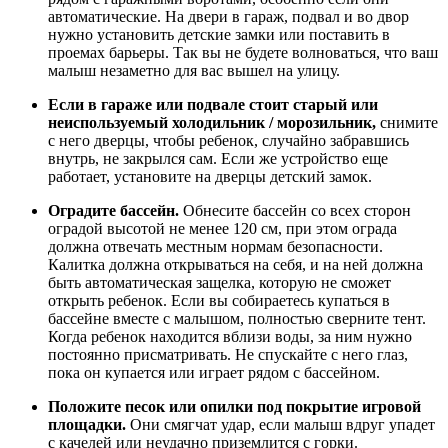
автоматические. На двери в гараж, подвал и во двор
нужно установить детские замки или поставить в
проемах барьеры. Так вы не будете волноваться, что ваш
малыш незаметно для вас вышел на улицу.
Если в гараже или подвале стоит старый или
неиспользуемый холодильник / морозильник,
снимите
с него дверцы, чтобы ребенок, случайно забравшись
внутрь, не закрылся сам. Если же устройство еще
работает, установите на дверцы детский замок.
Оградите бассейн.
Обнесите бассейн со всех сторон
оградой высотой не менее 120 см, при этом ограда
должна отвечать местным нормам безопасности.
Калитка должна открываться на себя, и на ней должна
быть автоматическая защелка, которую не сможет
открыть ребенок. Если вы собираетесь купаться в
бассейне вместе с малышом, полностью сверните тент.
Когда ребенок находится вблизи воды, за ним нужно
постоянно присматривать. Не спускайте с него глаз,
пока он купается или играет рядом с бассейном.
Положите песок или опилки под покрытие игровой
площадки.
Они смягчат удар, если малыш вдруг упадет
с качелей или неудачно приземлится с горки.