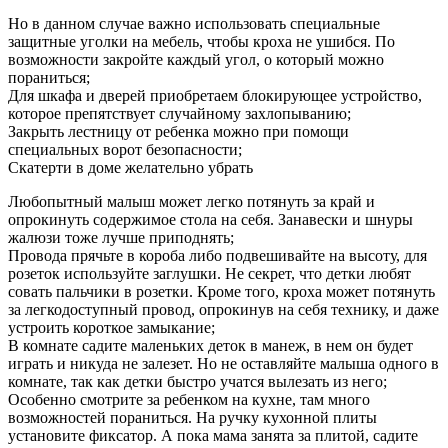
Но в данном случае важно использовать специальные
защитные уголки на мебель, чтобы кроха не ушибся. По
возможности закройте каждый угол, о который можно
пораниться;
Для шкафа и дверей приобретаем блокирующее устройство,
которое препятствует случайному захлопыванию;
Закрыть лестницу от ребенка можно при помощи
специальных ворот безопасности;
Скатерти в доме желательно убрать
Любопытный малыш может легко потянуть за край и
опрокинуть содержимое стола на себя. Занавески и шнуры
жалюзи тоже лучше приподнять;
Провода прячьте в короба либо подвешивайте на высоту, для
розеток используйте заглушки. Не секрет, что детки любят
совать пальчики в розетки. Кроме того, кроха может потянуть
за легкодоступный провод, опрокинув на себя технику, и даже
устроить короткое замыкание;
В комнате садите маленьких деток в манеж, в нем он будет
играть и никуда не залезет. Но не оставляйте малыша одного в
комнате, так как детки быстро учатся вылезать из него;
Особенно смотрите за ребенком на кухне, там много
возможностей пораниться. На ручку кухонной плиты
установите фиксатор. А пока мама занята за плитой, садите