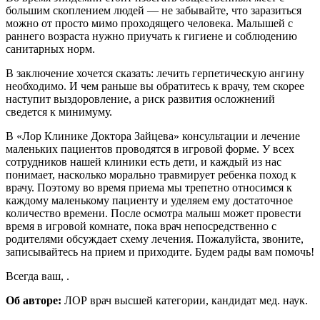
большим скоплением людей — не забывайте, что заразиться
можно от просто мимо проходящего человека. Малышей с
раннего возраста нужно приучать к гигиене и соблюдению
санитарных норм.
В заключение хочется сказать: лечить герпетическую ангину
необходимо. И чем раньше вы обратитесь к врачу, тем скорее
наступит выздоровление, а риск развития осложнений
сведется к минимуму.
В «Лор Клинике Доктора Зайцева» консультации и лечение
маленьких пациентов проводятся в игровой форме. У всех
сотрудников нашей клиники есть дети, и каждый из нас
понимает, насколько морально травмирует ребенка поход к
врачу. Поэтому во время приема мы трепетно относимся к
каждому маленькому пациенту и уделяем ему достаточное
количество времени. После осмотра малыш может провести
время в игровой комнате, пока врач непосредственно с
родителями обсуждает схему лечения. Пожалуйста, звоните,
записывайтесь на прием и приходите. Будем рады вам помочь!
Всегда ваш, .
Об авторе:
ЛОР врач высшей категории, кандидат мед. наук.