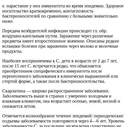
е. нарастание у них иммунитета во время эпидемии. Здоровое
носительство кратковременно, контагиозность
бактерионосителей по сравнению с больными значительно
ниже.
Передача возбудителей инфекции происходит гл. обр.
воздушно-капельным путем. Заражение через различные
предметы имеет второстепенное значение. Описаны редкие
вспышки болезни при заражении через молоко и молочные
продукты.
Наиболее восприимчивы к С. дети в возрасте от 2 до 7 лет,
после 15 лет С. встречается редко, что объясняется
приобретением специфического иммунитета после
перенесенного заболевания в клинически выраженной или
стертой форме, а также после бактерионосительства.
Скарлатина — широко распространенное заболевание.
Заболеваемость выше в странах с умеренно холодным и
влажным климатом, она возрастает осенью, зимой, весной и
снижается летом.
Отмечается волнообразное течение эпидемий: периодические
подъемы заболеваемости повторяются через 4—6 лет. Уровень
заболеваемости С. за последние десятилетия существенно не