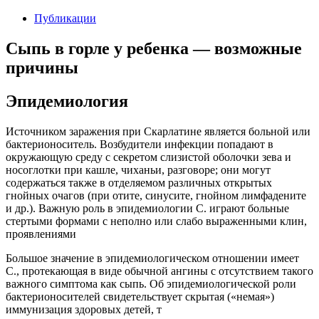
Публикации
Сыпь в горле у ребенка — возможные
причины
Эпидемиология
Источником заражения при Скарлатине является больной или
бактерионоситель. Возбудители инфекции попадают в
окружающую среду с секретом слизистой оболочки зева и
носоглотки при кашле, чиханьи, разговоре; они могут
содержаться также в отделяемом различных открытых
гнойных очагов (при отите, синусите, гнойном лимфадените
и др.). Важную роль в эпидемиологии С. играют больные
стертыми формами с неполно или слабо выраженными клин,
проявлениями
Большое значение в эпидемиологическом отношении имеет
С., протекающая в виде обычной ангины с отсутствием такого
важного симптома как сыпь. Об эпидемиологической роли
бактерионосителей свидетельствует скрытая («немая»)
иммунизация здоровых детей, т