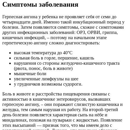
Симптомы заболевания
Герпесная ангина у ребенка не проявляет себя от семи до
четырнадцати дней. Именно такой инкубационный период у
болезни. Затем появляются симптомы, схожие с симптомами
других инфекционных заболеваний: ОРЗ, ОРВИ, гриппа,
кишечных инфекций, – поэтому на начальном этапе
герпетическую ангину сложно диагностировать:
высокая температура до 40°С
сильная боль в горле, першение, кашель
нарушения со стороны желудочно-кишечного тракта
(рвота, понос, боль в животе)
мышечные боли
увеличенные лимфоузлы на шее
у грудничков возможны судороги.
Боль в животе и расстройства пищеварения связаны с
активностью в кишечнике энтеровирусов, вызвавших
герпесную ангину, – они поражают слизистую кишечника и
желудка, тем самым нарушая их работу. На второй-третий
день болезни появляется характерная сыпь на нёбе и
миндалинах, похожая на пузырьки с жидкостью. Появление
этих высыпаний — признак того, что мы имеем дело с