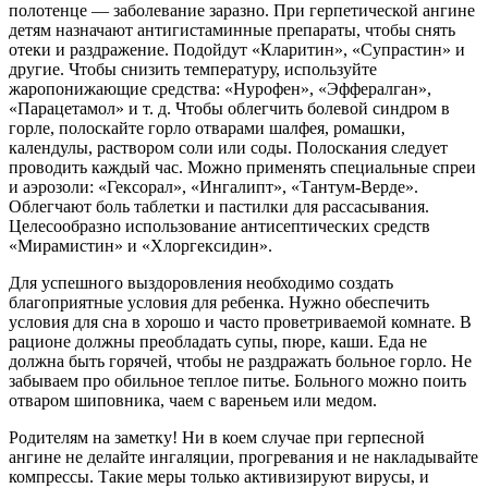
полотенце — заболевание заразно. При герпетической ангине
детям назначают антигистаминные препараты, чтобы снять
отеки и раздражение. Подойдут «Кларитин», «Супрастин» и
другие. Чтобы снизить температуру, используйте
жаропонижающие средства: «Нурофен», «Эффералган»,
«Парацетамол» и т. д. Чтобы облегчить болевой синдром в
горле, полоскайте горло отварами шалфея, ромашки,
календулы, раствором соли или соды. Полоскания следует
проводить каждый час. Можно применять специальные спреи
и аэрозоли: «Гексорал», «Ингалипт», «Тантум-Верде».
Облегчают боль таблетки и пастилки для рассасывания.
Целесообразно использование антисептических средств
«Мирамистин» и «Хлоргексидин».
Для успешного выздоровления необходимо создать
благоприятные условия для ребенка. Нужно обеспечить
условия для сна в хорошо и часто проветриваемой комнате. В
рационе должны преобладать супы, пюре, каши. Еда не
должна быть горячей, чтобы не раздражать больное горло. Не
забываем про обильное теплое питье. Больного можно поить
отваром шиповника, чаем с вареньем или медом.
Родителям на заметку! Ни в коем случае при герпесной
ангине не делайте ингаляции, прогревания и не накладывайте
компрессы. Такие меры только активизируют вирусы, и