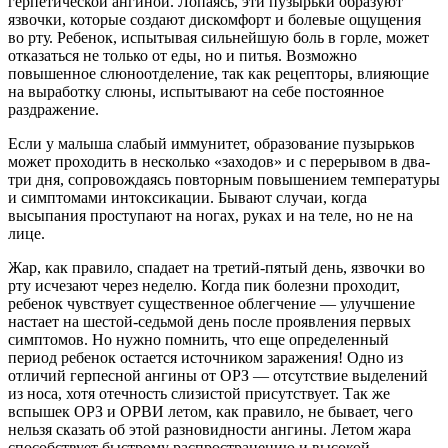
герпетической ангиной. Лопаясь, эти пузырьки образуют
язвочки, которые создают дискомфорт и болевые ощущения
во рту. Ребенок, испытывая сильнейшую боль в горле, может
отказаться не только от еды, но и питья. Возможно
повышенное слюноотделение, так как рецепторы, влияющие
на выработку слюны, испытывают на себе постоянное
раздражение.
Если у малыша слабый иммунитет, образование пузырьков
может проходить в несколько «заходов» и с перерывом в два-
три дня, сопровождаясь повторным повышением температуры
и симптомами интоксикации. Бывают случаи, когда
высыпания проступают на ногах, руках и на теле, но не на
лице.
Жар, как правило, спадает на третий-пятый день, язвочки во
рту исчезают через неделю. Когда пик болезни проходит,
ребенок чувствует существенное облегчение — улучшение
настает на шестой-седьмой день после проявления первых
симптомов. Но нужно помнить, что еще определенный
период ребенок остается источником заражения! Одно из
отличий герпесной ангины от ОРЗ — отсутствие выделений
из носа, хотя отечность слизистой присутствует. Так же
вспышек ОРЗ и ОРВИ летом, как правило, не бывает, чего
нельзя сказать об этой разновидности ангины. Летом жара
способствует быстрому распространению и высокой