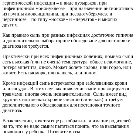
герпетической инфекции – в виде пузырьков, при
инфекционном мононуклеозе – при назначении антибиотиков
из группы амоксициллина, при псевдотуберкулезе и
иерсиниозе – по типу «носков» и «перчаток» и многих
других.
Как правило сыпь при разных инфекциях достаточно типична
и дополнительное лабораторное обследоване для постановки
диагноза не требуется.
Практически при всех инфекционных болезнях, помимо сыпи
есть высокая (или не очень) температура, общее недомогание,
потеря аппетита, озноб. Может болеть голова, или горло, или
живот. Есть насморк, или кашель, или понос.
Кроме инфекций сыпь встречается при заболеваниях крови
или сосудов. В этих случаях появление сыпи провоцируется
травмами, иногда очень незначительными. Сыпь имеет вид
крупных или мелких кровоизлияний (синячков) и требует
дополнительного обследования для постановки точного
диагноза.
В заключении, хочется еще раз обратить внимание родителей
на то, что не надо самим пытаться понять, что за высыпания
появились у ребенка. Позовите врача