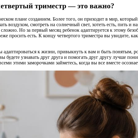
 четвертый триместр — это важно?
ом плане созданием. Более того, он приходит в мир, который п
ать воздухом, смотреть на солнечный свет, хотеть есть, пить и 
ь сложно. Но за первый месяц ребенок адаптируется к этому безо
реже просить есть. К концу четвертого триместра вы увидите, к
тобы адаптироваться к жизни, привыкнуть к вам и быть понятым, р
 вы будете узнавать друг друга и помогать друг другу лучше пон
еми этими заморочками займетесь, когда вы все вместе осознаете