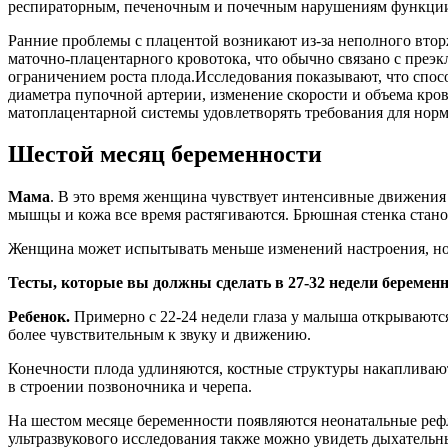
респираторным, печеночным и почечным нарушениям функции п
Ранние проблемы с плацентой возникают из-за неполного вто
маточно-плацентарного кровотока, что обычно связано с пре
ограничением роста плода.Исследования показывают, что спо
диаметра пупочной артерии, изменение скорости и объема кр
матоплацентарной системы удовлетворять требования для норма
Шестой месяц беременности
Мама
. В это время женщина чувствует интенсивные движения 
мышцы и кожа все время растягиваются. Брюшная стенка станов
Женщина может испытывать меньше изменений настроения, но 
Тесты, которые вы должны сделать в 27-32 недели беременн
Ребенок.
Примерно с 22-24 недели глаза у малыша открываются,
более чувствительным к звуку и движению.
Конечности плода удлиняются, костные структуры накапливаю
в строении позвоночника и черепа.
На шестом месяце беременности появляются неонатальные рефле
ультразвукового исследования также можно увидеть дыхательн