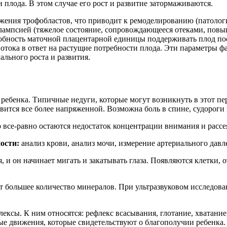
лода. В этом случае его рост и развитие затормаживаются.
ржения трофобластов, что приводит к ремоделированию (патол
эклампсией (тяжелое состояние, сопровождающееся отеками, п
собность маточной плацентарной единицы поддерживать плод п
овотока в ответ на растущие потребности плода. Эти параметры
льного роста и развития.
ребенка. Типичные недуги, которые могут возникнуть в этот пе
ится все более напряженной. Возможна боль в спине, судороги 
все-равно остаются недостаток концентрации внимания и рассе
ости:
анализ крови, анализ мочи, измерение артериального давл
 и он начинает мигать и закатывать глаза. Появляются клетки, 
т большее количество минералов. При ультразвуковом исследов
ксы. К ним относятся: рефлекс всасывания, глотание, хватание,
ые движения, которые свидетельствуют о благополучии ребенка