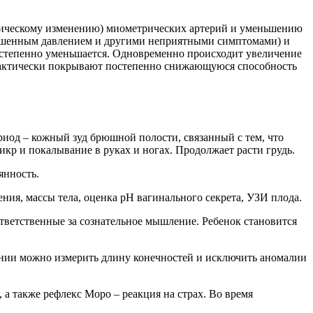
огическому изменению) миометрических артерий и уменьшению
овышенным давлением и другими неприятными симптомами) и
остепенно уменьшается. Одновременно происходит увеличение
 фактически покрывают постепенно снижающуюся способность
риод – кожный зуд брюшной полости, связанный с тем, что
икр и покалывание в руках и ногах. Продолжает расти грудь.
янность.
ения, массы тела, оценка рН вагинального секрета, УЗИ плода.
ответственные за сознательное мышление. Ребенок становится
ании можно измерить длину конечностей и исключить аномалии
 а также рефлекс Моро – реакция на страх. Во время
.