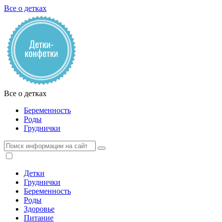
Все о детках
Все о детках
Беременность
Роды
Груднички
Детки
Груднички
Беременность
Роды
Здоровье
Питание