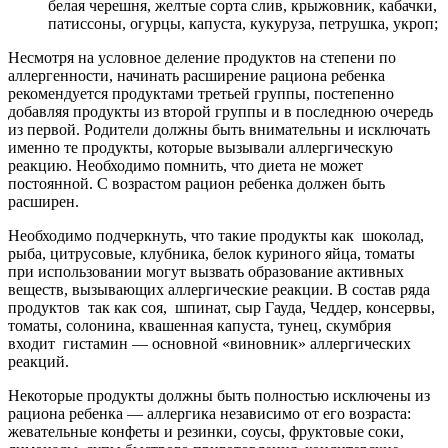
белая черешня, желтые сорта слив, крыжовник, кабачки,
патиссоны, огурцы, капуста, кукуруза, петрушка, укроп;
Несмотря на условное деление продуктов на степени по
аллергенности, начинать расширение рациона ребенка
рекомендуется продуктами третьей группы, постепенно
добавляя продукты из второй группы и в последнюю очередь
из первой. Родители должны быть внимательны и исключать
именно те продукты, которые вызывали аллергическую
реакцию. Необходимо помнить, что диета не может
постоянной. С возрастом рацион ребенка должен быть
расширен.
Необходимо подчеркнуть, что такие продукты как шоколад,
рыба, цитрусовые, клубника, белок куриного яйца, томаты
при использовании могут вызвать образование активных
веществ, вызывающих аллергические реакции. В состав ряда
продуктов так как соя, шпинат, сыр Гауда, Чеддер, консервы,
томаты, солонина, квашенная капуста, тунец, скумбрия
входит гистамин — основной «виновник» аллергических
реакций.
Некоторые продукты должны быть полностью исключены из
рациона ребенка — аллергика независимо от его возраста:
жевательные конфеты и резинки, соусы, фруктовые соки,