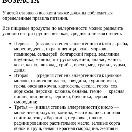
ВОЗРАСТА
У детей старшего возраста также должны соблюдаться
определенные правила питания.
Все пищевые продукты по аллергенности можно разделить
условно на три группы: высокая, средняя и низкая степень
Первая — (высокая степень аллергенности): яйца, рыба,
морепродукты, икра, пшеница, рожь, морковь,
помидоры, сельдерей, болгарский перец, земляника,
клубника, малина, цитрусовые, киви, ананас, манго,
кофе, какао, шоколад, грибы, орехи, мед, гранат, хурма,
дыня;
Вторая — (средняя степень аллергенности): цельное
молоко, сливочное масло, говядина, куриное мясо,
греча, овсяная крупа, картофель, свекла, горох, соя,
абрикосы, персики, клюква, бананы, темно — красная
вишня, шиповник, черника, брусника, черная
смородина;
Третья — (низкая степень аллергенности): кисло —
молочные продукты, конина, мясо кролика, постная
свинина, тощая баранина, перловка, пшено,
рафинированное растительное масло, зеленые сорта
яблок и груш, белая и красная смородина, желтая и