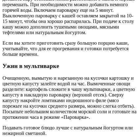
перемешать. При необходимости можно добавить немного
горячей воды. Включаем пароварку еще на 5 минут.
Выключенную пароварку с кашей оставляем закрытой на 10-
15 минут, чтобы она хорошо распарилась. При подаче к столу
кашу можно дополнить тушеными овощами, мясными
тефтелями или натуральным йогуртом.
Если вы хотите приготовить сразу большую порцию каши,
учитывайте, что для ее прогревания и готовки потребуется
больше времени.
Ужин в мультиварке
Очищенную, вымытую и нарезанную на кусочки картошку и
цветную капусту залейте водой на час. Вымоченные овощи
разделите: картофель сложите в чашу мультиварки, а цветную
капусту в накладную пароварку (верхний отсек). Сверху
капусту накройте ломтиками индюшиного филе (мясо
порежьте на кусочки среднего размера, можно слегка отбить).
Посыпьте небольшим количеством морской соли и готовьте на
протяжении часа в режиме «Пароварка».
Подавать готовое блюдо лучше с натуральным йогуртом или
нежирной сметаной.