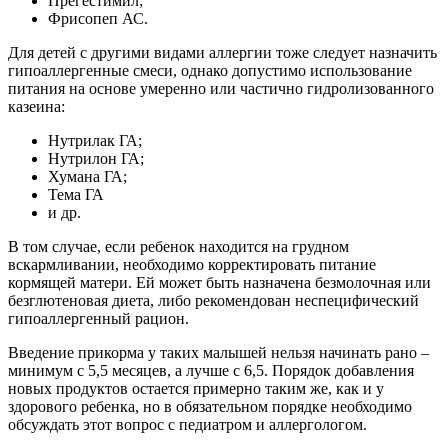
Прегестимил;
Фрисопеп АС.
Для детей с другими видами аллергии тоже следует назначить
гипоаллергенные смеси, однако допустимо использование
питания на основе умеренно или частично гидролизованного
казеина:
Нутрилак ГА;
Нутрилон ГА;
Хумана ГА;
Тема ГА
и др.
В том случае, если ребенок находится на грудном
вскармливании, необходимо корректировать питание
кормящей матери. Ей может быть назначена безмолочная или
безглютеновая диета, либо рекомендован неспецифический
гипоаллергенный рацион.
Введение прикорма у таких малышей нельзя начинать рано –
минимум с 5,5 месяцев, а лучше с 6,5. Порядок добавления
новых продуктов остается примерно таким же, как и у
здорового ребенка, но в обязательном порядке необходимо
обсуждать этот вопрос с педиатром и аллергологом.