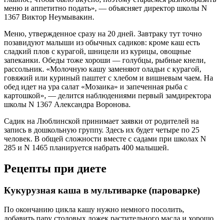
меню и аппетитно подать», — объясняет директор школы N
1367 Виктор Неумывакин.
Меню, утвержденное сразу на 20 дней. Завтраку тут точно
позавидуют малыши из обычных садиков: кроме каш есть
сладкий плов с курагой, шницели из курицы, овощные
запеканки. Обеды тоже хороши — голубцы, рыбные кнели,
рассольник. «Молочную кашу заменяют оладьи с курагой,
говяжий или куриный паштет с хлебом и вишневым чаем. На
обед идет на ура салат «Мозаика» и запеченная рыба с
картошкой», — делится наблюдениями первый замдиректора
школы N 1367 Александра Воронова.
Садик на Люблинской принимает заявки от родителей на
запись в дошкольную группу. Здесь их будет четыре по 25
человек. В общей сложности вместе с садами при школах N
285 и N 1465 планируется набрать 400 малышей.
Рецепты при диете
Кукурузная каша в мультиварке (пароварке)
По окончанию цикла кашу нужно немного посолить,
добавить пару столовых ложек растительного масла и хорошо