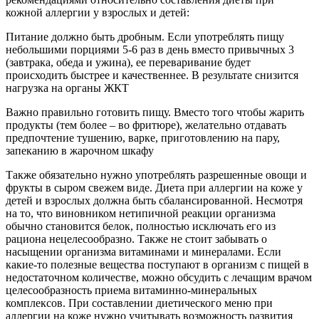
кожной аллергии у взрослых и детей:
Питание должно быть дробным. Если употреблять пищу
небольшими порциями 5-6 раз в день вместо привычных 3
(завтрака, обеда и ужина), ее переваривание будет
происходить быстрее и качественнее. В результате снизится
нагрузка на органы ЖКТ
Важно правильно готовить пищу. Вместо того чтобы жарить
продукты (тем более – во фритюре), желательно отдавать
предпочтение тушению, варке, приготовлению на пару,
запеканию в жарочном шкафу
Также обязательно нужно употреблять разрешенные овощи и
фрукты в сыром свежем виде. Диета при аллергии на коже у
детей и взрослых должна быть сбалансированной. Несмотря
на то, что виновником нетипичной реакции организма
обычно становится белок, полностью исключать его из
рациона нецелесообразно. Также не стоит забывать о
насыщении организма витаминами и минералами. Если
какие-то полезные вещества поступают в организм с пищей в
недостаточном количестве, можно обсудить с лечащим врачом
целесообразность приема витаминно-минеральных
комплексов. При составлении диетического меню при
аллергии на коже нужно учитывать возможность развития