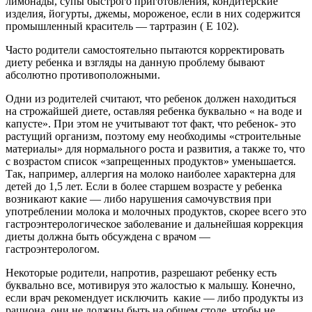
лимонады, супы быстрого приготовления, кондитерские
изделия, йогурты, джемы, мороженое, если в них содержится
промышленный краситель — тартразин ( Е 102).
Часто родители самостоятельно пытаются корректировать
диету ребенка и взгляды на данную проблему бывают
абсолютно противоположными.
Одни из родителей считают, что ребенок должен находиться
на строжайшей диете, оставляя ребенка буквально « на воде и
капусте». При этом не учитывают тот факт, что ребенок- это
растущий организм, поэтому ему необходимы «строительные
материалы» для нормального роста и развития, а также то, что
с возрастом список «запрещенных продуктов» уменьшается.
Так, например, аллергия на молоко наиболее характерна для
детей до 1,5 лет. Если в более старшем возрасте у ребенка
возникают какие — либо нарушения самочувствия при
употреблении молока и молочных продуктов, скорее всего это
гастроэнтерологическое заболевание и дальнейшая коррекция
диеты должна быть обсуждена с врачом —
гастроэнтерологом.
Некоторые родители, напротив, разрешают ребенку есть
буквально все, мотивируя это жалостью к малышу. Конечно,
если врач рекомендует исключить какие — либо продукты из
рациона, они не должны быть на общем столе, чтобы не