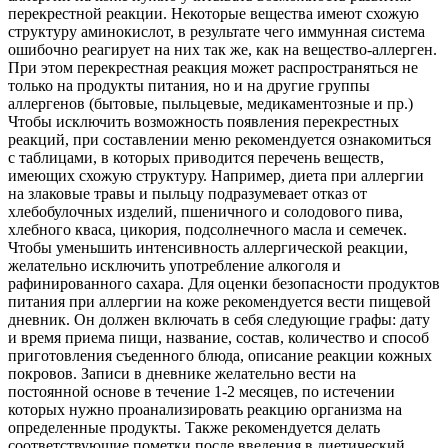
перекрестной реакции. Некоторые вещества имеют схожую
структуру аминокислот, в результате чего иммунная система
ошибочно реагирует на них так же, как на вещество-аллерген.
При этом перекрестная реакция может распространяться не
только на продукты питания, но и на другие группы
аллергенов (бытовые, пыльцевые, медикаментозные и пр.)
Чтобы исключить возможность появления перекрестных
реакций, при составлении меню рекомендуется ознакомиться
с таблицами, в которых приводится перечень веществ,
имеющих схожую структуру. Например, диета при аллергии
на злаковые травы и пыльцу подразумевает отказ от
хлебобулочных изделий, пшеничного и солодового пива,
хлебного кваса, цикория, подсолнечного масла и семечек.
Чтобы уменьшить интенсивность аллергической реакции,
желательно исключить употребление алкоголя и
рафинированного сахара. Для оценки безопасности продуктов
питания при аллергии на коже рекомендуется вести пищевой
дневник. Он должен включать в себя следующие графы: дату
и время приема пищи, название, состав, количество и способ
приготовления съеденного блюда, описание реакции кожных
покровов. Записи в дневнике желательно вести на
постоянной основе в течение 1-2 месяцев, по истечении
которых нужно проанализировать реакцию организма на
определенные продукты. Также рекомендуется делать
соответствующие пометки после введения в диетический