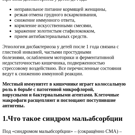
неправильное питание кормящей женщины,
резкая отмена грудного вскармливания,
снижение иммунного ответа,
кормление искусственными смесями,
заражение золотистым стафилококком,
прием антибактериальных средств.
Этиология дисбактериоза у детей после 1 года связана с
глистной инвазией, частыми простудными
болезнями, ослаблением моторики и ферментативной
недостаточностью кишечника, подверженностью
стрессовому воздействию. Все перечисленные состояния
ведут к снижению иммунной реакции.
Местный иммунитет в кишечнике играет колоссальную
роль в борьбе с патогенной микрофлорой,
вирусными и бактериальными агентами. Клеточные
макрофаги расщепляют и поглощают поступившие
антигены.
1.Что такое синдром мальабсорбции
Под «синдромом мальабсорбции» – (сокращённо СМА) –