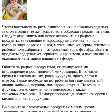
Чтобы восстановить ритм пищеварения, необходимо садиться
за стол в одни и те же часы, то есть соблюдать режим питания.
Следует ограничить или вовсе исключить из рациона
продукты, угнетающие микрофлору кишечника, в числе
которых жирное мясо и рыба, магазинные консервы, мясные и
рыбные полуфабрикаты, газированная вода, фастфуд. Все эти
продукты содержат консерванты и красители, а именно они и
оказывают негативное влияние на флору.
Обогатить рацион продуктами, стимулирующими
пищеварение и рост полезной микрофлоры. В их числе –
крупы и изделия из них, рожь, кукуруза, просо, греча и
отруби. Также необходимо потреблять богатые клетчаткой
овощи: кабачки, морковь, помидоры, огурцы. Полезны и
фрукты, только свежие, не из консервов, а также
свежевыжатые соки. Помогут побороть дисбактериоз орехи и
кисломолочная продукция.
Выбирайте кисломолочные продукты с малым сроком
хранения: это является гарантией того, что в продукте