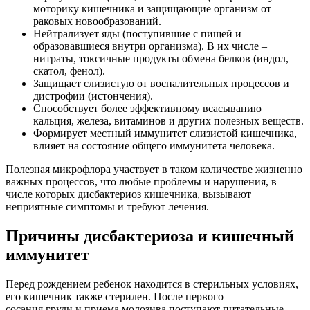
моторику кишечника и защищающие организм от
раковых новообразований.
Нейтрализует яды (поступившие с пищей и
образовавшиеся внутри организма). В их числе –
нитраты, токсичные продукты обмена белков (индол,
скатол, фенол).
Защищает слизистую от воспалительных процессов и
дистрофии (истончения).
Способствует более эффективному всасыванию
кальция, железа, витаминов и других полезных веществ.
Формирует местный иммунитет слизистой кишечника,
влияет на состояние общего иммунитета человека.
Полезная микрофлора участвует в таком количестве жизненно
важных процессов, что любые проблемы и нарушения, в
числе которых дисбактериоз кишечника, вызывают
неприятные симптомы и требуют лечения.
Причины дисбактериоза и кишечный
иммунитет
Перед рождением ребенок находится в стерильных условиях,
его кишечник также стерилен. После первого
сосания груди и приема молозива поступают питательные