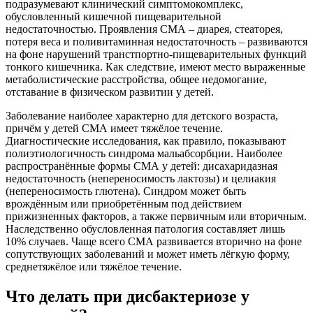
подразумевают клинический симптомокомплекс,
обусловленный кишечной пищеварительной
недостаточностью. Проявления СМА – диарея, стеаторея,
потеря веса и поливитаминная недостаточность – развиваются
на фоне нарушений транстпортно-пищеварительных функций
тонкого кишечника. Как следствие, имеют место выраженные
метаболистические расстройства, общее недомогание,
отставание в физическом развитии у детей.
Заболевание наиболее характерно для детского возраста,
причём у детей СМА имеет тяжёлое течение.
Диагностические исследования, как правило, показывают
полиэтиологичность синдрома мальабсорбции. Наиболее
распространённые формы СМА у детей: дисахаридазная
недостаточность (непереносимость лактозы) и целиакия
(непереносимость глютена). Синдром может быть
врождённым или приобретённым под действием
прижизненных факторов, а также первичным или вторичным.
Наследственно обусловленная патология составляет лишь
10% случаев. Чаще всего СМА развивается вторично на фоне
сопутствующих заболеваний и может иметь лёгкую форму,
среднетяжёлое или тяжёлое течение.
Что делать при дисбактериозе у