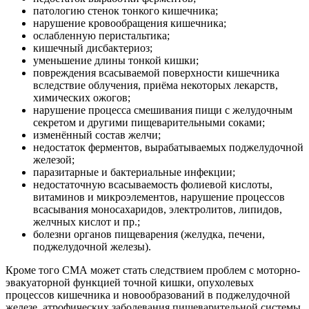
патологию стенок тонкого кишечника;
нарушение кровообращения кишечника;
ослабленную перистальтика;
кишечный дисбактериоз;
уменьшение длины тонкой кишки;
повреждения всасываемой поверхности кишечника
вследствие облучения, приёма некоторых лекарств,
химических ожогов;
нарушение процесса смешивания пищи с желудочным
секретом и другими пищеварительными соками;
изменённый состав желчи;
недостаток ферментов, вырабатываемых поджелудочной
железой;
паразитарные и бактериальные инфекции;
недостаточную всасываемость фолиевой кислоты,
витаминов и микроэлементов, нарушение процессов
всасывания моносахаридов, электролитов, липидов,
желчных кислот и пр.;
болезни органов пищеварения (желудка, печени,
поджелудочной железы).
Кроме того СМА может стать следствием проблем с моторно-
эвакуаторной функцией точной кишки, опухолевых
процессов кишечника и новообразований в поджелудочной
железе, атрофических заболевания пищеварительной системы,