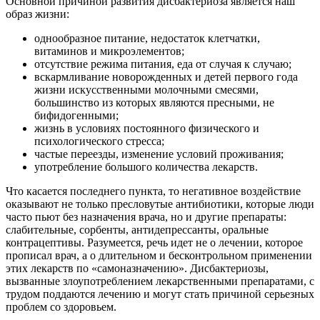
Основной причиной развития дисбактериоза является наш
образ жизни:
однообразное питание, недостаток клетчатки,
витаминов и микроэлементов;
отсутствие режима питания, еда от случая к случаю;
вскармливание новорожденных и детей первого года
жизни искусственными молочными смесями,
большинство из которых являются пресными, не
бифидогенными;
жизнь в условиях постоянного физического и
психологического стресса;
частые переезды, изменение условий проживания;
употребление большого количества лекарств.
Что касается последнего пункта, то негативное воздействие
оказывают не только пресловутые антибиотики, которые люди
часто пьют без назначения врача, но и другие препараты:
слабительные, сорбенты, антидепрессанты, оральные
контрацептивы. Разумеется, речь идет не о лечении, которое
прописал врач, а о длительном и бесконтрольном применении
этих лекарств по «самоназначению». Дисбактериозы,
вызванные злоупотреблением лекарственными препаратами, с
трудом поддаются лечению и могут стать причиной серьезных
проблем со здоровьем.