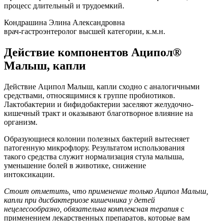
процесс длительный и трудоемкий.
Кондрашина Элина Александровна
врач-гастроэнтеролог высшей категории, к.м.н.
Действие компонентов Аципол®
Малыш, капли
Действие Аципол Малыш, капли сходно с аналогичными
средствами, относящимися к группе пробиотиков.
Лактобактерии и бифидобактерии заселяют желудочно-
кишечный тракт и оказывают благотворное влияние на
организм.
Образующиеся колонии полезных бактерий вытесняет
патогенную микрофлору. Результатом использования
такого средства служит нормализация стула малыша,
уменьшение болей в животике, снижение
интоксикации.
Стоит отметить, что применение только Аципол Малыш,
капли при дисбактериозе кишечника у детей
нецелесообразно, обязательна комплексная терапия
с
применением лекарственных препаратов, которые вам