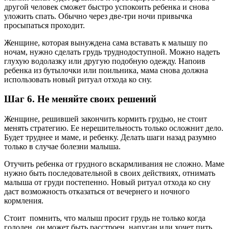
другой человек сможет быстро успокоить ребенка и снова
уложить спать. Обычно через две-три ночи привычка
просыпаться проходит.
Женщине, которая вынуждена сама вставать к малышу по
ночам, нужно сделать грудь труднодоступной. Можно надеть
глухую водолазку или другую подобную одежду. Напоив
ребенка из бутылочки или поильника, мама снова должна
использовать новый ритуал отхода ко сну.
Шаг 6. Не меняйте своих решений
Женщине, решившей закончить кормить грудью, не стоит
менять стратегию. Ее нерешительность только осложнит дело.
Будет труднее и маме, и ребенку. Делать шаги назад разумно
только в случае болезни малыша.
Отучить ребенка от грудного вскармливания не сложно. Маме
нужно быть последовательной в своих действиях, отнимать
малыша от груди постепенно. Новый ритуал отхода ко сну
даст возможность отказаться от вечернего и ночного
кормления.
Стоит помнить, что малыш просит грудь не только когда
голоден, он может быть расстроен, напуган или хочет пить.