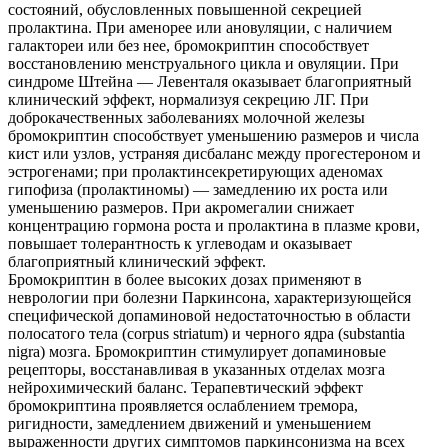
состояний, обусловленных повышенной секрецией
пролактина. При аменорее или ановуляции, с наличием
галактореи или без нее, бромокриптин способствует
восстановлению менструального цикла и овуляции. При
синдроме Штейна — Левенталя оказывает благоприятный
клинический эффект, нормализуя секрецию ЛГ. При
доброкачественных заболеваниях молочной железы
бромокриптин способствует уменьшению размеров и числа
кист или узлов, устраняя дисбаланс между прогестероном и
эстрогенами; при пролактинсекретирующих аденомах
гипофиза (пролактиномы) — замедлению их роста или
уменьшению размеров. При акромегалии снижает
концентрацию гормона роста и пролактина в плазме крови,
повышает толерантность к углеводам и оказывает
благоприятный клинический эффект.
Бромокриптин в более высоких дозах применяют в
неврологии при болезни Паркинсона, характеризующейся
специфической допаминовой недостаточностью в области
полосатого тела (corpus striatum) и черного ядра (substantia
nigra) мозга. Бромокриптин стимулирует допаминовые
рецепторы, восстанавливая в указанных отделах мозга
нейрохимический баланс. Терапевтический эффект
бромокриптина проявляется ослаблением тремора,
ригидности, замедлением движений и уменьшением
выраженности других симптомов паркинсонизма на всех