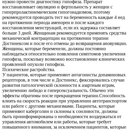
нужно провести диагностику гипофиза. Препарат
восстанавливает овуляцию и фертильность у женщин с
гиперпролактинемическим гипогонадизмом, поэтому
рекомендуется проводить тест на беременность каждые 4 нед
на протяжении периода аменореи и после каждого
восстановления менструаций, если их задержка составляет
больше 3 дней. Женщинам рекомендуется применять средства
механической контрацепции на протяжении терапии
Достинексом и после его отмены до возвращения ановуляции.
Женщины, которые беременели, должны постоянно
наблюдаться относительно появления симптомов увеличения
гипофиза, поскольку возможно восстановление клинических
проявлений опухоли гипофиза.
Психические растройства.
У пациентов, которые применяют антагонисты допаминовых
рецепторов, в том числе и Достинекс, фиксировались случаи
развития патологической склонности к азартным играм,
увеличению либидо и гиперсексуальность. Обычно эти
эффекты обратимы после прекращения терапии.Способность
влиять на скорость реакции при управлении автотранспортом
или работе с другими механизмами. Пациенты, которые
применяют каберголин и склонны к сонливости, должны
быть проинформированы о необходимости воздержаться от
управления автомобилем или работы, которые требует
повышенного внимания, за исключением пациентов, которые