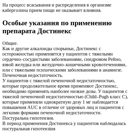
На процесс всасывания и распределения в организме
каберголина прием пищи не оказывает влияния.
Особые указания по применению
препарата Достинекс
Общие.
Как и другие алкалоиды спорыньи, Достинекс с
осторожностью применяется у пациентов с тяжелыми
сердечно–сосудистыми заболеваниями, синдромом Рейно,
язвой желудка или желудочно–кишечными кровотечениями,
или с тяжелыми психическими заболеваниями в анамнезе.
Печеночная недостаточность.
У пациентов с тяжелой печеночной недостаточностью,
которые продолжительное время применяют Достинекс,
необходимо применять наиболее низкие дозы. У пациентов с
тяжелой печеночной недостаточностью (Child–Pugh класс C),
которые применяли однократную дозу 1 мг наблюдается
повышения AUC в отличие от здоровых лиц и пациентов с
легкими формами печеночной недостаточности.
Постуральна гипотензия.
В период применения Достинекса у пациентов наблюдалась
постуральная гипотензіия