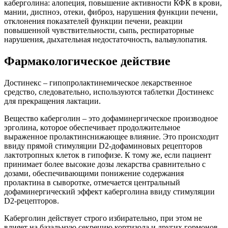
каберголина: алопеция, повышение активности КФК в крови,
мании, диспноэ, отеки, фиброз, нарушения функции печени,
отклонения показателей функции печени, реакции
повышенной чувствительности, сыпь, респираторные
нарушения, дыхательная недостаточность, вальвулопатия.
Фармакологическое действие
Достинекс – гипопролактинемическое лекарственное
средство, следовательно, используются таблетки Достинекс
для прекращения лактации.
Вещество каберголин – это дофаминергическое производное
эрголина, которое обеспечивает продолжительное
выраженное пролактинснижающее влияние. Это происходит
ввиду прямой стимуляции D2-дофаминовых рецепторов
лактотропных клеток в гипофизе. К тому же, если пациент
принимает более высокие дозы лекарства сравнительно с
дозами, обеспечивающими понижение содержания
пролактина в сыворотке, отмечается центральный
дофаминергический эффект каберголина ввиду стимуляции
D2-рецепторов.
Каберголин действует строго избирательно, при этом не
влияет на базальную секрецию кортизола и других гормонов