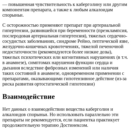
— повышенная чувствительность к каберголину или другим
компонентам препарата, а также к любым алкалоидам
спорыньи.
С осторожностью применяют препарат при артериальной
гипертензии, развившейся при беременности (преэклампсия,
послеродовая артериальная гипертензия), тяжелых сердечно-
сосудистых заболеваниях, синдроме Рейно, пептической язве,
желудочно-кишечных кровотечениях, тяжелой печеночной
недостаточности (рекомендуются более низкие дозы),
тяжелых психотических или когнитивных нарушениях (в т.ч.
в анамнезе), симптомах нарушения функции сердца и
дыхания вследствие фиброзных изменений или наличия
таких состояний в анамнезе, одновременном применении с
препаратами, оказывающими гипотензивное действие (из-за
риска развития ортостатической гипотензии)
Взаимодействие
Нет данных о взаимодействии вещества каберголин и
алкалоидов спорыньи. Но использовать параллельно эти
препараты не рекомендуется, если пациентка практикует
продолжительную терапию Достинексом.