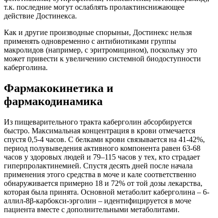
т.к. последние могут ослаблять пролактинснижающее
действие Достинекса.
Как и другие производные спорыньи, Достинекс нельзя
применять одновременно с антибиотиками группы
макролидов (например, с эритромицином), поскольку это
может привести к увеличению системной биодоступности
каберголина.
Фармакокинетика и
фармакодинамика
Из пищеварительного тракта каберголин абсорбируется
быстро. Максимальная концентрация в крови отмечается
спустя 0,5-4 часов. С белками крови связывается на 41-42%,
период полувыведения активного компонента равен 63-68
часов у здоровых людей и 79–115 часов у тех, кто страдает
гиперпролактинемией. Спустя десять дней после начала
применения этого средства в моче и кале соответственно
обнаруживается примерно 18 и 72% от той дозы лекарства,
которая была принята. Основной метаболит каберголина – 6-
аллил-8β-карбокси-эрголин – идентифицируется в моче
пациента вместе с дополнительными метаболитами.