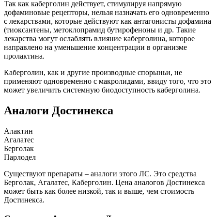
Так как каберголин действует, стимулируя напрямую
дофаминовые рецепторы, нельзя назначать его одновременно
с лекарствами, которые действуют как антагонисты дофамина
(тиоксантены, метоклопрамид бутирофеноны и др. Такие
лекарства могут ослаблять влияние каберголина, которое
направлено на уменьшение концентрации в организме
пролактина.
Каберголин, как и другие производные спорыньи, не
применяют одновременно с макролидами, ввиду того, что это
может увеличить системную биодоступность каберголина.
Аналоги Достинекса
Алактин
Агалатес
Берголак
Парлодел
Существуют препараты – аналоги этого ЛС. Это средства
Берголак, Агалатес, Каберголин. Цена аналогов Достинекса
может быть как более низкой, так и выше, чем стоимость
Достинекса.