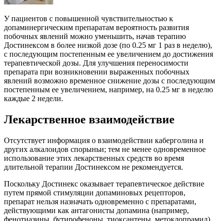
У пациентов с повышенной чувствительностью к
допаминергическим препаратам вероятность развития
побочных явлений можно уменьшить, начав терапию
Достинексом в более низкой дозе (по 0.25 мг 1 раз в неделю),
с последующим постепенным ее увеличением до достижения
терапевтической дозы. Для улучшения переносимости
препарата при возникновении выраженных побочных
явлений возможно временное снижение дозы с последующим
постепенным ее увеличением, например, на 0.25 мг в неделю
каждые 2 недели.
Лекарственное взаимодействие
Отсутствует информация о взаимодействии каберголина и
других алкалоидов спорыньи; тем не менее одновременное
использование этих лекарственных средств во время
длительной терапии Достинексом не рекомендуется.
Поскольку Достинекс оказывает терапевтическое действие
путем прямой стимуляции допаминовых рецепторов,
препарат нельзя назначать одновременно с препаратами,
действующими как антагонисты допамина (например,
фенотиазины, бутирофеноны, тиоксантены, метоклопрамид),