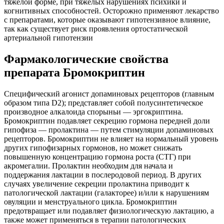
тяжелой форме, при тяжелых нарушениях психики и
когнитивных способностей. Осторожно применяют лекарство
с препаратами, которые оказывают гипотензивное влияние,
так как существует риск проявления ортостатической
артериальной гипотензии
Фармакологические свойства
препарата Бромокриптин
Специфический агонист допаминовых рецепторов (главным
образом типа D2); представляет собой полусинтетическое
производное алкалоида спорыньи — эргокриптина.
Бромокриптин подавляет секрецию гормона передней доли
гипофиза — пролактина — путем стимуляции допаминовых
рецепторов. Бромокриптин не влияет на нормальный уровень
других гипофизарных гормонов, но может снижать
повышенную концентрацию гормона роста (СТГ) при
акромегалии. Пролактин необходим для начала и
поддержания лактации в послеродовой период. В других
случаях увеличение секреции пролактина приводит к
патологической лактации (галакторее) и/или к нарушениям
овуляции и менструального цикла. Бромокриптин
предотвращает или подавляет физиологическую лактацию, а
также может применяться в терапии патологических