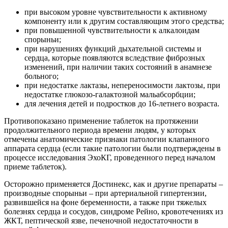
при высоком уровне чувствительности к активному
компоненту или к другим составляющим этого средства;
при повышенной чувствительности к алкалоидам
спорыньи;
при нарушениях функций дыхательной системы и
сердца, которые появляются вследствие фиброзных
изменений, при наличии таких состояний в анамнезе
больного;
при недостатке лактазы, непереносимости лактозы, при
недостатке глюкозо-галактозной мальабсорбции;
для лечения детей и подростков до 16-летнего возраста.
Противопоказано применение таблеток на протяжении
продолжительного периода времени людям, у которых
отмечены анатомические признаки патологии клапанного
аппарата сердца (если такие патологии были подтверждены в
процессе исследования ЭхоКГ, проведенного перед началом
приеме таблеток).
Осторожно применяется Достинекс, как и другие препараты –
производные спорыньи – при артериальной гипертензии,
развившейся на фоне беременности, а также при тяжелых
болезнях сердца и сосудов, синдроме Рейно, кровотечениях из
ЖКТ, пептической язве, печеночной недостаточности в