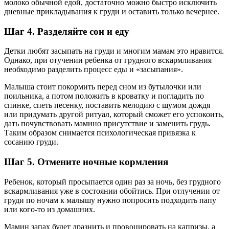
молоко обычной едой, достаточно можно быстро исключить
дневные прикладывания к груди и оставить только вечернее.
Шаг 4. Разделяйте сон и еду
Детки любят засыпать на груди и многим мамам это нравится.
Однако, при отучении ребенка от грудного вскармливания
необходимо разделить процесс еды и «засыпания».
Малыша стоит покормить перед сном из бутылочки или
поильника, а потом положить в кроватку и погладить по
спинке, спеть песенку, поставить мелодию с шумом дождя
или придумать другой ритуал, который сможет его успокоить,
дать почувствовать мамино присутствие и заменить грудь.
Таким образом снимается психологическая привязка к
сосанию груди.
Шаг 5. Отмените ночные кормления
Ребенок, который просыпается один раз за ночь, без грудного
вскармливания уже в состоянии обойтись. При отлучении от
груди по ночам к малышу нужно попросить подходить папу
или кого-то из домашних.
Мамин запах будет дразнить и провоцировать на капризы, а