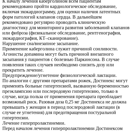
К началу лечения каберголином всем пациентам
рекомендовано пройти кардиологическое обследование,
включая эхокардиограмму, для оценки наличия латентных
форм патологий клапанов сердца. В дальнейшем
рекомендовано регулярно проводить клиническую
диагностику для мониторинга развития заболеваний клапанов
или фиброза (физикальное обследование, рентгенография,
эхокардиография, КТ–сканирование).
Нарушение сна/внезапное засыпание.
Применение каберголина служит причиной сонливости.
Агонисты допамина могут быть причиной внезапного
засыпания у пациентов с болезнью Паркинсона. В случае
появления таких случаев необходимо снизить дозу или
прекратить лечение.
Предупреждение/угнетение физиологической лактации.
По аналогии с другими препаратами рожек, Достинекс могут
применять больные гипертензией, вызванную беременностью
преэклампсию или послеродовую гипертензию, только в
случае, когда польза от применения препарата преобладает
возможный риск. Разовая доза 0,25 мг Достинекса не должна
превышать у женщин в период послеродовой лактации (в
случае ее угнетения) для предотвращения постуральной
гипертензии.
Лечение гиперпролактинемии.
Перед началом лечения гиперпролактинемии Достинексом