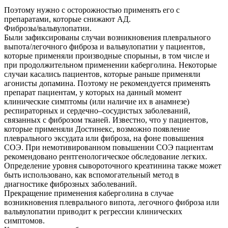
Поэтому нужно с осторожностью применять его с
препаратами, которые снижают АД.
Фиброзы/вальвулопатии.
Были зафиксированы случаи возникновения плеврального
выпота/легочного фиброза и вальвулопатии у пациентов,
которые применяли производные спорыньи, в том числе и
при продолжительном применении каберголина. Некоторые
случаи касались пациентов, которые раньше применяли
агонисты допамина. Поэтому не рекомендуется применять
препарат пациентам, у которых на данный момент
клинические симптомы (или наличие их в анамнезе)
респираторных и сердечно–сосудистых заболеваний,
связанных с фиброзом тканей. Известно, что у пациентов,
которые применяли Достинекс, возможно появление
плеврального эксудата или фиброза, на фоне повышения
СОЭ. При немотивированном повышении СОЭ пациентам
рекомендовано рентгенологическое обследование легких.
Определение уровня сывороточного креатинина также может
быть использовано, как вспомогательный метод в
диагностике фиброзных заболеваний.
Прекращение применения каберголина в случае
возникновения плеврального випота, легочного фиброза или
вальвулопатии приводит к регрессии клинических
симптомов.