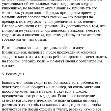
увеличивает объем каловых масс, задерживая воду в
кишечнике, не вызывает «привыкания», принимать его
можно как угодно долго. Правда, при первом приеме у
малыша могут образоваться газики — как реакция на
препарат, поэтому дозу лучше увеличивать постепенно.
Второе – это свечи с глицерином. Их достоинство в том, что
глицерин не усваивается организмом, а выходит вместе с
содержимым кишечника, при этом действуют такие свечи
гораздо мягче, чем клизма.
Если причина запора – трещины в области ануса
(появившиеся, например, после прохождения комочков
твердого кала), из-за которых ребенок просто не хочет ходить
на горшок, опасаясь боли, – помогут свечи с облепиховым
маслом.
5. Режим дня.
Бывает, что позыв сходить по-большому есть, ребенок его
чувствует, но игнорирует – например, он очень занят или
просто не хочет идти в туалет в саду или в школе,
предпочитая потерпеть до дома. Если такое поведение
становится систематическим, то прямая кишка начинает
растягиваться от избытка каловых масс, и для того, чтобы
почувствовать позыв сходить в туалет, ребенку нужно все