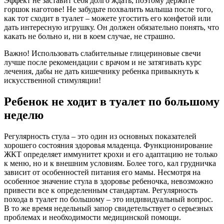
Эффект не заставит себя долго ждать, поэтому держите
горшок наготове! Не забудьте похвалить малыша после того,
как тот сходит в туалет – можете угостить его конфетой или
дать интересную игрушку. Он должен обязательно понять, что
какать не больно и, ни в коем случае, не страшно.
Важно! Использовать слабительные глицериновые свечи
лучше после рекомендации с врачом и не затягивать курс
лечения, дабы не дать кишечнику ребенка привыкнуть к
искусственной стимуляции!
Ребенок не ходит в туалет по большому
неделю
Регулярность стула – это один из основных показателей
хорошего состояния здоровья младенца. Функционирование
ЖКТ определяет иммунитет крохи и его адаптацию не только
к меню, но и к внешним условиям. Более того, кал грудничка
зависит от особенностей питания его мамы. Несмотря на
особенное значение стула в здоровье ребеночка, невозможно
привести все к определенным стандартам. Регулярность
похода в туалет по большому – это индивидуальный вопрос.
В то же время недельный запор свидетельствует о серьезных
проблемах и необходимости медицинской помощи.