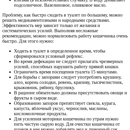
подсолнечное. Вазелиновое, оливковое масло.
Проблему, как быстро сходить в туалет по большому, можно
решить медикаментозными и народными средствами.
Эффективность мер зависит только от желания и
систематических усилий. Выполняя несложные
рекомендации, можно нормализовать работу кишечника очень
быстро. Для этого нужно:
Ходить в туалет в определенное время, чтобы
сформировался условный рефлекс.
Во время дефекации не следует прилагать чрезмерных
усилий, способных нарушить работу прямой кишки.
Ограничить время посещения туалета 15 минутами.
Для борьбы с запорами следует употреблять крушину,
алоэ, корень солодки, ревень, крапиву, тысячелистник,
крыжовник, рябину, бруснику.
В рационе обязательно должны присутствовать овощи и
фрукты в сыром виде.
Образованию запоров препятствует свекла, курага,
капуста, яблочный уксус, чернослив, маслины,
кисломолочные продукты.
Для усиления моторики кишечника по утрам нужно
пить чистую сырую воду. Для очистки кишечника от
шлаков в нее можно добавлять мед и лимонный сок.