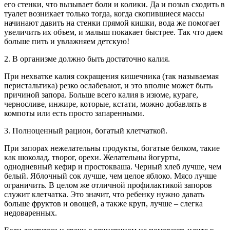
его стенки, что вызывает боли и колики. Да и позыв сходить в
туалет возникает только тогда, когда скопившиеся массы
начинают давить на стенки прямой кишки, вода же помогает
увеличить их объем, и малыш покакает быстрее. Так что даем
больше пить и увлажняем детскую!
2. В организме должно быть достаточно калия.
При нехватке калия сокращения кишечника (так называемая
перистальтика) резко ослабевают, и это вполне может быть
причиной запора. Больше всего калия в изюме, кураге,
черносливе, инжире, которые, кстати, можно добавлять в
компоты или есть просто запаренными.
3. Полноценный рацион, богатый клетчаткой.
При запорах нежелательны продукты, богатые белком, такие
как шоколад, творог, орехи. Желательны йогурты,
однодневный кефир и простокваша. Черный хлеб лучше, чем
белый. Яблочный сок лучше, чем целое яблоко. Мясо лучше
ограничить. В целом же отличной профилактикой запоров
служит клетчатка. Это значит, что ребенку нужно давать
больше фруктов и овощей, а также круп, лучше – слегка
недоваренных.