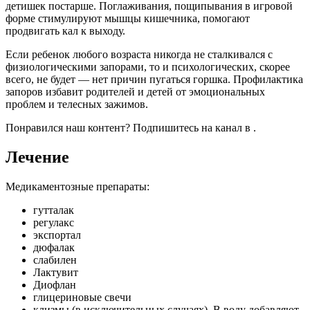
детишек постарше. Поглаживания, пощипывания в игровой
форме стимулируют мышцы кишечника, помогают
продвигать кал к выходу.
Если ребенок любого возраста никогда не сталкивался с
физиологическими запорами, то и психологических, скорее
всего, не будет — нет причин пугаться горшка. Профилактика
запоров избавит родителей и детей от эмоциональных
проблем и телесных зажимов.
Понравился наш контент? Подпишитесь на канал в .
Лечение
Медикаментозные препараты:
гутталак
регулакс
экспортал
дюфалак
слабилен
Лактувит
Диофлан
глицериновые свечи
клизмы (в исключительных случаях). В воду добавляют