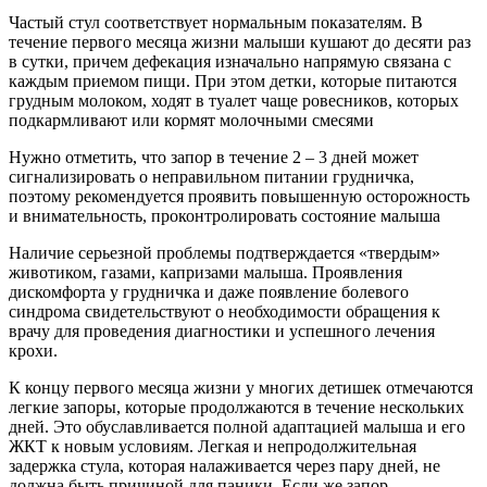
Частый стул соответствует нормальным показателям. В
течение первого месяца жизни малыши кушают до десяти раз
в сутки, причем дефекация изначально напрямую связана с
каждым приемом пищи. При этом детки, которые питаются
грудным молоком, ходят в туалет чаще ровесников, которых
подкармливают или кормят молочными смесями
Нужно отметить, что запор в течение 2 – 3 дней может
сигнализировать о неправильном питании грудничка,
поэтому рекомендуется проявить повышенную осторожность
и внимательность, проконтролировать состояние малыша
Наличие серьезной проблемы подтверждается «твердым»
животиком, газами, капризами малыша. Проявления
дискомфорта у грудничка и даже появление болевого
синдрома свидетельствуют о необходимости обращения к
врачу для проведения диагностики и успешного лечения
крохи.
К концу первого месяца жизни у многих детишек отмечаются
легкие запоры, которые продолжаются в течение нескольких
дней. Это обуславливается полной адаптацией малыша и его
ЖКТ к новым условиям. Легкая и непродолжительная
задержка стула, которая налаживается через пару дней, не
должна быть причиной для паники. Если же запор