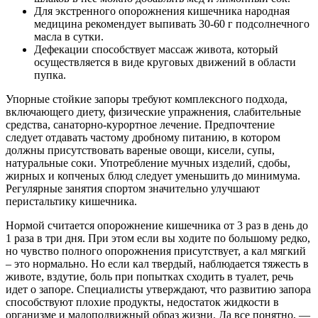
Для экстренного опорожнения кишечника народная
медицина рекомендует выпивать 30-60 г подсолнечного
масла в сутки.
Дефекации способствует массаж живота, который
осуществляется в виде круговых движений в области
пупка.
Упорные стойкие запоры требуют комплексного подхода,
включающего диету, физические упражнения, слабительные
средства, санаторно-курортное лечение. Предпочтение
следует отдавать частому дробному питанию, в котором
должны присутствовать вареные овощи, кисели, супы,
натуральные соки. Употребление мучных изделий, сдобы,
жирных и копченых блюд следует уменьшить до минимума.
Регулярные занятия спортом значительно улучшают
перистальтику кишечника.
Нормой считается опорожнение кишечника от 3 раз в день до
1 раза в три дня. При этом если вы ходите по большому редко,
но чувство полного опорожнения присутствует, а кал мягкий
– это нормально. Но если кал твердый, наблюдается тяжесть в
животе, вздутие, боль при попытках сходить в туалет, речь
идет о запоре. Специалисты утверждают, что развитию запора
способствуют плохие продукты, недостаток жидкости в
организме и малоподвижный образ жизни. Да все понятно, —