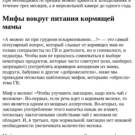
При необходимости орешки можно хранить в холодильнике в
течение трех месяцев, а в морозильной камере до одного года.
Мифы вокруг питания кормящей
мамы
«А можно ли при грудном вскармливании…?» — это самый
популярный вопрос, который слышат от кормящих мам не
только специалисты по ГВ и диетологи, но и гинекологи, и
педиатры. Чтобы вам не пришлось сомневаться в выборе
некоторых продуктов, которые часто советуют (или, наоборот,
запрещают) употреблять кормящим женщинам их мамы,
подруги, бабушки и другие «доброжелатели», ниже мы
приводим несколько шаблонных мифов, которыми «обросла»
тема ГВ.
Миф о молоке: «Чтобы улучшить лактацию, надо пить чай с
молоком». Во-первых, если речь идет о коровьем молоке, то
оно является одним из мощных аллергенов. Во-вторых, на
лактацию употребление этого напитка никак не влияет,
поскольку лактогонными свойствами чай с молоком не
обладает. И, в третьих, при нормальной лактации нет никакой
необходимости увеличивать количество молока.