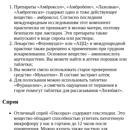
Препараты «Амброксол», «Амбробене», «Лазолван»,
«Амброгексал» содержат одно и тоже действующее
вещество – амброксол. Согласно последним
международным исследованиям этот компонент
практически не проникает в молоко матери, поэтому
безопасен при лактации. Эти препараты также
выпускают в виде сиропа или раствора;
Лекарство «Флуимуцил» или «АЦЦ» в международной
практике также разрешено к применению при грудном
вскармливании. Основное вещество – аминокислота
ацетилцистеин. Вы можете найти в аптеке порошок или
таблетки;
Вы можете смело использовать старое проверенное
средство «Мукалтин». В составе экстракт алтея;
Для полоскания можно использовать таблетки
«Фурацилин», а смягчить ощущения от першения в
горле помогут таблетки для рассасывания «Лизобакт».
Спреи
Отличный спрей «Гексорал» содержит гексэтидин. Это
вещество обладает способностью угнетать патогенную
микрофлору у нас в гортани до 12 часов после
применения. Можно купить также раствор для