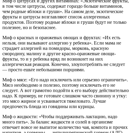
Миф о цитрусах и других витаминах: «Экзотические фрукты,
в том числе цитрусы, содержат гораздо больше витаминов,
чем родные яблоки и груши». На самом деле, экзотические
фрукты и цитрусы возглавляют список аллергенных
продуктов. Поэтому родные яблоки и груши будут не только
полезнее, но и безопаснее.
Миф о красных и оранжевых овощах и фруктах: «Их есть
нельзя, они вызывают аллергию у ребенка». Если мама не
страдает аллергией на помидоры, морковь, красную
смородину, малину и другие красно-оранжевые овощи-
фрукты, то и у ребенка вряд ли возникнет на них
аллергическая реакция. Конечно, злоупотреблять не следует
— просто ешьте небольшими порциями.
Миф о мясе: «Его надо исключить или серьезно ограничить».
Мясо необходимо и полезно, поэтому исключать его не
следует. А вот грамотно подойти к его выбору действительно
надо. К примеру, не готовьте слишком часто свинину и утку:
это мясо жирное и усваивается тяжеловато. Лучше
предпочесть блюда из говядины или курицы.
Миф о жидкости: «Чтобы поддерживать лактацию, надо
много пить». За баланс жидкости и солей в организме
отвечает вовсе не выпитое количество чая, компота и прочих
напитков, а гормоны — антидиуретический гормон (АДГ),