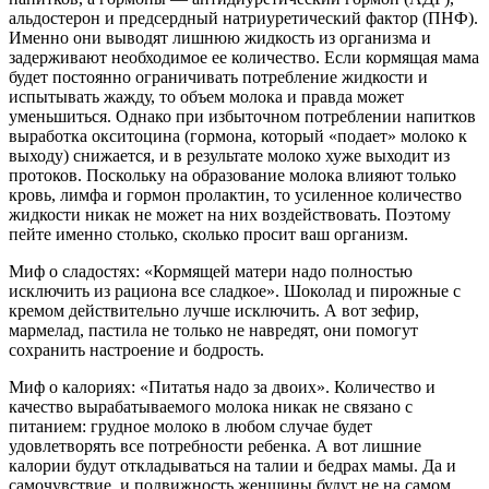
альдостерон и предсердный натриуретический фактор (ПНФ).
Именно они выводят лишнюю жидкость из организма и
задерживают необходимое ее количество. Если кормящая мама
будет постоянно ограничивать потребление жидкости и
испытывать жажду, то объем молока и правда может
уменьшиться. Однако при избыточном потреблении напитков
выработка окситоцина (гормона, который «подает» молоко к
выходу) снижается, и в результате молоко хуже выходит из
протоков. Поскольку на образование молока влияют только
кровь, лимфа и гормон пролактин, то усиленное количество
жидкости никак не может на них воздействовать. Поэтому
пейте именно столько, сколько просит ваш организм.
Миф о сладостях: «Кормящей матери надо полностью
исключить из рациона все сладкое». Шоколад и пирожные с
кремом действительно лучше исключить. А вот зефир,
мармелад, пастила не только не навредят, они помогут
сохранить настроение и бодрость.
Миф о калориях: «Питатья надо за двоих». Количество и
качество вырабатываемого молока никак не связано с
питанием: грудное молоко в любом случае будет
удовлетворять все потребности ребенка. А вот лишние
калории будут откладываться на талии и бедрах мамы. Да и
самочувствие, и подвижность женщины будут не на самом