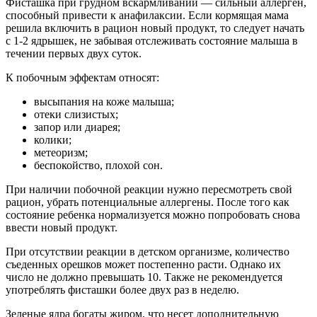
Фисташка при грудном вскармливании — сильный аллерген,
способный привести к анафилаксии. Если кормящая мама
решила включить в рацион новый продукт, то следует начать
с 1-2 ядрышек, не забывая отслеживать состояние малыша в
течении первых двух суток.
К побочным эффектам относят:
высыпания на коже малыша;
отеки слизистых;
запор или диарея;
колики;
метеоризм;
беспокойство, плохой сон.
При наличии побочной реакции нужно пересмотреть свой
рацион, убрать потенциальные аллергены. После того как
состояние ребенка нормализуется можно попробовать снова
ввести новый продукт.
При отсутствии реакции в детском организме, количество
съеденных орешков может постепенно расти. Однако их
число не должно превышать 10. Также не рекомендуется
употреблять фисташки более двух раз в неделю.
Зеленые ядра богаты жиром, что несет дополнительную