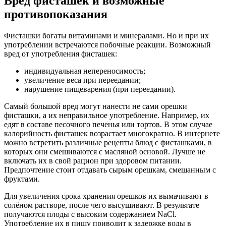
Вред фисташек и возможные
противопоказания
Фисташки богаты витаминами и минералами. Но и при их
употреблении встречаются побочные реакции. Возможный
вред от употребления фисташек:
индивидуальная непереносимость;
увеличение веса при переедании;
нарушение пищеварения (при переедании).
Самый большой вред могут нанести не сами орешки
фисташки, а их неправильное употребление. Например, их
едят в составе песочного печенья или тортов. В этом случае
калорийность фисташек возрастает многократно. В интернете
можно встретить различные рецепты блюд с фисташками, в
которых они смешиваются с масляной основой. Лучше не
включать их в свой рацион при здоровом питании.
Предпочтение стоит отдавать сырым орешкам, смешанным с
фруктами.
Для увеличения срока хранения орешков их вымачивают в
солёном растворе, после чего высушивают. В результате
получаются плоды с высоким содержанием NaCl.
Употребление их в пищу приводит к задержке воды в