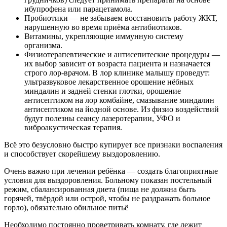
ибупрофена или парацетамола.
Пробиотики — не забываем восстановить работу ЖКТ,
нарушенную во время приёма антибиотиков.
Витамины, укрепляющие иммунную систему
организма.
Физиотерапевтические и антисепитеские процедуры —
их выбор зависит от возраста пациента и назначается
строго лор-врачом. В лор клинике малышу проведут:
ультразвуковое лекарственное орошение нёбных
миндалин и задней стенки глотки, орошение
антисептиком на лор комбайне, смазывание миндалин
антисептиком на йодной основе. Из физио воздействий
будут полезны сеансу лазеротерапии, УФО и
виброакустическая терапия.
Всё это безусловно быстро купирует все признаки воспаления
и способствует скорейшему выздоровлению.
Очень важно при лечении ребёнка — создать благоприятные
условия для выздоровления. Больному показан постельный
режим, сбалансированная диета (пища не должна быть
горячей, твёрдой или острой, чтобы не раздражать больное
горло), обязательно обильное питьё
Необходимо постоянно проветривать комнату, где лежит