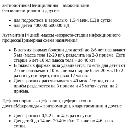
антибиотиковПенициллины – амоксицилин,
бензилпенициллин и другие.
для подростков и взрослых- 1,5-4 млн. ЕД в сутки
для детей 400000-600000 ЕД.
Аугментин14 дней.-массы -возраста-стадии инфекционного
процессаПримерная схема назначения:
В легких формах болезни для детей до 2-6 лет назначают
5 мл (масса тела 12-20 кг), разделить на 2-3 приёма. Дети
старше 6 лет-10 мл (масса тела – до 40 кг)
В тяжёлых формах доза удваивается, то есть для детей от
2-6 лет назначают 10 мл, детям старше 6 лет 20 мл. По 2
раза в сутки через, интервал 12 часов.
Для взрослых рассчитывается 40 мг/кг/ сутки, если
приём разделяется на 3 приёма и 45 мг/кг/ сутки на 2
приёма.
Цефалоспорины – цефазолин, цефтриаксон и
другиеМакролиды – эритромицин, кларитромицин и другие
Для взрослых 0,5-2 г по 4- 6 раз в сутки.
Для детей до 14 лет 20-40мг/кг. Так же по 4-6 раз в
сутки.