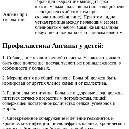
Горло при скарлатине выглядит ярко-
красным, даже пылающим («пылающий зев»
– специфический симптом при
Ангина при
скарлатиновой ангине). При этом видна
скарлатине
четкая граница между пылающим зевом и
бледноватым небом. Сами же миндалины
набухшие и покрыты серо-грязным налетом.
Профилактика Ангины у детей:
1. Соблюдение правил личной гигиены. У каждого должно
быть свое полотенце, посуда, туалетные принадлежности, в
особенности у больных.
2. Мероприятия по общей гигиене. Больной должен быть
изолирован от других членов семьи и от коллектива.
3. Рациональное питание. Больные и здоровые люди должны
питаться согласно возрастным потребностям, пищей,
содержащей достаточное количество белков, углеводов и
жиров.
4. Своевременное обнаружение и лечение гельминтов и
хронических инфекций: пиелонефрита, кариеса, хронической
ангины, гайморита, гнойных поражений кожи.