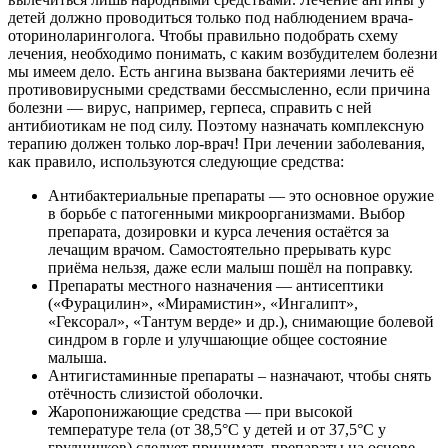
детей должно проводиться только под наблюдением врача-
оториноларинголога. Чтобы правильно подобрать схему
лечения, необходимо понимать, с каким возбудителем болезни
мы имеем дело. Есть ангина вызвана бактериями лечить её
противовирусными средствами бессмысленно, если причина
болезни — вирус, например, герпеса, справить с ней
антибиотикам не под силу. Поэтому назначать комплексную
терапию должен только лор-врач! При лечении заболевания,
как правило, используются следующие средства:
Антибактериальные препараты — это основное оружие
в борьбе с патогенными микроорганизмами. Выбор
препарата, дозировки и курса лечения остаётся за
лечащим врачом. Самостоятельно прерывать курс
приёма нельзя, даже если малыш пошёл на поправку.
Препараты местного назначения — антисептики
(«Фурацилин», «Мирамистин», «Ингалипт»,
«Гексорал», «Тантум верде» и др.), снимающие болевой
синдром в горле и улучшающие общее состояние
малыша.
Антигистаминные препараты – назначают, чтобы снять
отёчность слизистой оболочки.
Жаропонижающие средства — при высокой
температуре тела (от 38,5°С у детей и от 37,5°С у
грудничков) следует принимать препараты на основе