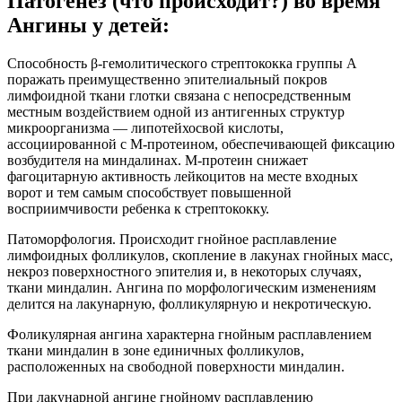
Патогенез (что происходит?) во время
Ангины у детей:
Способность β-гемолитического стрептококка группы А
поражать преимущественно эпителиальный покров
лимфоидной тка­ни глотки связана с непосредственным
местным воздействием одной из антигенных структур
микроорганизма — липотейхосвой кислоты,
ассоциированной с М-протеином, обеспечивающей фиксацию
возбудите­ля на миндалинах. М-протеин снижает
фагоцитарную активность лей­коцитов на месте входных
ворот и тем самым способствует повышенной
восприимчивости ребенка к стрептококку.
Патоморфология. Происходит гнойное расплавление
лимфоидных фолликулов, скопление в лакунах гнойных масс,
некроз поверхностного эпителия и, в некоторых случаях,
ткани миндалин. Ангина по морфологическим изменениям
делится на лакунарную, фолликулярную и некротическую.
Фоликулярная ангина характерна гнойным расплавлением
ткани миндалин в зоне единичных фолликулов,
расположенных на свободной поверхности миндалин.
При лакунарной ангине гнойному расплавлению