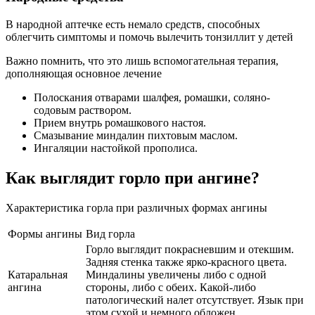
В народной аптечке есть немало средств, способных
облегчить симптомы и помочь вылечить тонзиллит у детей
Важно помнить, что это лишь вспомогательная терапия,
дополняющая основное лечение
Полоскания отварами шалфея, ромашки, соляно-
содовым раствором.
Прием внутрь ромашкового настоя.
Смазывание миндалин пихтовым маслом.
Ингаляции настойкой прополиса.
Как выглядит горло при ангине?
Характеристика горла при различных формах ангины
Формы ангины
Вид горла
Горло выглядит покрасневшим и отекшим.
Задняя стенка также ярко-красного цвета.
Катаральная
Миндалины увеличены либо с одной
ангина
стороны, либо с обеих. Какой-либо
патологический налет отсутствует. Язык при
этом сухой и немного обложен.