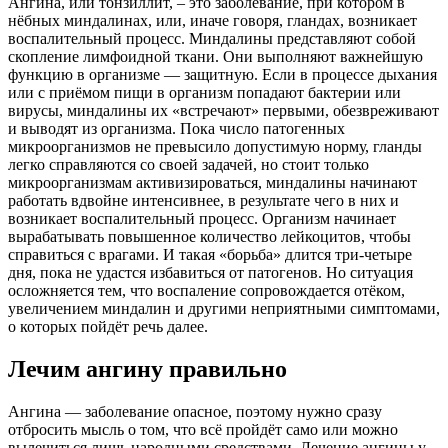
Ангина, или тонзиллит, – это заболевание, при котором в
нёбных миндалинах, или, иначе говоря, гландах, возникает
воспалительный процесс. Миндалины представляют собой
скопление лимфоидной ткани. Они выполняют важнейшую
функцию в организме — защитную. Если в процессе дыхания
или с приёмом пищи в организм попадают бактерии или
вирусы, миндалины их «встречают» первыми, обезвреживают
и выводят из организма. Пока число патогенных
микроорганизмов не превысило допустимую норму, гланды
легко справляются со своей задачей, но стоит только
микроорганизмам активизироваться, миндалины начинают
работать вдвойне интенсивнее, в результате чего в них и
возникает воспалительный процесс. Организм начинает
вырабатывать повышенное количество лейкоцитов, чтобы
справиться с врагами. И такая «борьба» длится три-четыре
дня, пока не удастся избавиться от патогенов. Но ситуация
осложняется тем, что воспаление сопровождается отёком,
увеличением миндалин и другими неприятными симптомами,
о которых пойдёт речь далее.
Лечим ангину правильно
Ангина — заболевание опасное, поэтому нужно сразу
отбросить мысль о том, что всё пройдёт само или можно
вылечиться лишь народными средствами. Лечение ангины у