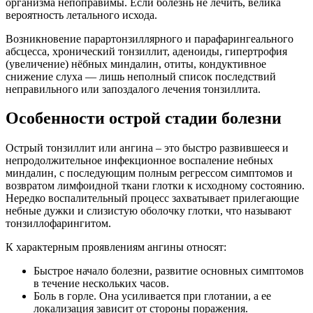
организма непоправимы. Если болезнь не лечить, велика
вероятность летального исхода.
Возникновение парартонзиллярного и парафарингеального
абсцесса, хронический тонзиллит, аденоиды, гипертрофия
(увеличение) нёбных миндалин, отиты, кондуктивное
снижение слуха — лишь неполный список последствий
неправильного или запоздалого лечения тонзиллита.
Особенности острой стадии болезни
Острый тонзиллит или ангина – это быстро развившееся и
непродолжительное инфекционное воспаление небных
миндалин, с последующим полным регрессом симптомов и
возвратом лимфоидной ткани глотки к исходному состоянию.
Нередко воспалительный процесс захватывает прилегающие
небные дужки и слизистую оболочку глотки, что называют
тонзиллофарингитом.
К характерным проявлениям ангины относят:
Быстрое начало болезни, развитие основных симптомов
в течение нескольких часов.
Боль в горле. Она усиливается при глотании, а ее
локализация зависит от стороны поражения.