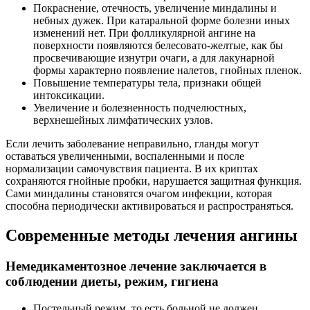
Покраснение, отечность, увеличение миндалины и
небных дужек. При катаральной форме болезни иных
изменений нет. При фолликулярной ангине на
поверхности появляются белесовато-желтые, как бы
просвечивающие изнутри очаги, а для лакунарной
формы характерно появление налетов, гнойных пленок.
Повышение температуры тела, признаки общей
интоксикации.
Увеличение и болезненность подчелюстных,
верхнешейных лимфатических узлов.
Если лечить заболевание неправильно, гланды могут
оставаться увеличенными, воспаленными и после
нормализации самочувствия пациента. В их криптах
сохраняются гнойные пробки, нарушается защитная функция.
Сами миндалины становятся очагом инфекции, которая
способна периодически активироваться и распространяться.
Современные методы лечения ангины
Немедикаментозное лечение заключается в
соблюдении диеты, режим, гигиена
Постельный режим, то есть больной не должен