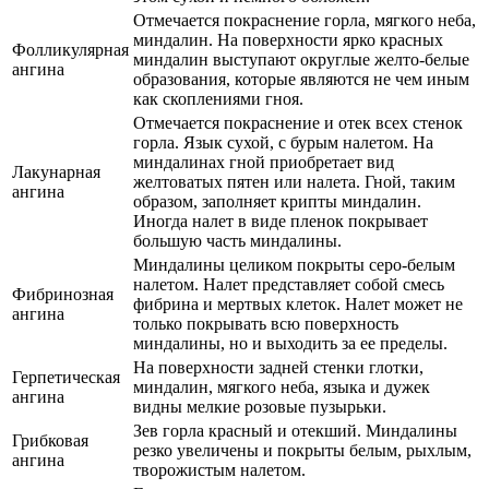
Отмечается покраснение горла, мягкого неба,
миндалин. На поверхности ярко красных
Фолликулярная
миндалин выступают округлые желто-белые
ангина
образования, которые являются не чем иным
как скоплениями гноя.
Отмечается покраснение и отек всех стенок
горла. Язык сухой, с бурым налетом. На
миндалинах гной приобретает вид
Лакунарная
желтоватых пятен или налета. Гной, таким
ангина
образом, заполняет крипты миндалин.
Иногда налет в виде пленок покрывает
большую часть миндалины.
Миндалины целиком покрыты серо-белым
налетом. Налет представляет собой смесь
Фибринозная
фибрина и мертвых клеток. Налет может не
ангина
только покрывать всю поверхность
миндалины, но и выходить за ее пределы.
На поверхности задней стенки глотки,
Герпетическая
миндалин, мягкого неба, языка и дужек
ангина
видны мелкие розовые пузырьки.
Зев горла красный и отекший. Миндалины
Грибковая
резко увеличены и покрыты белым, рыхлым,
ангина
творожистым налетом.