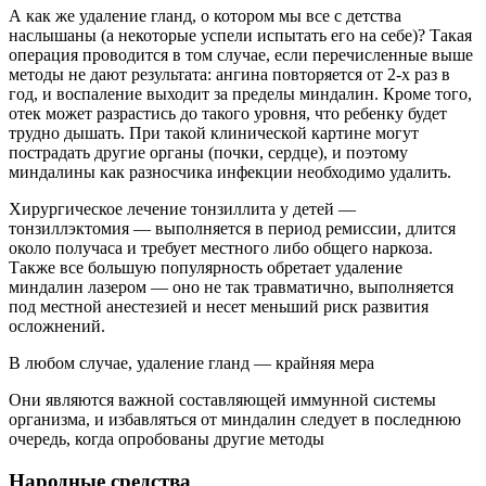
А как же удаление гланд, о котором мы все с детства
наслышаны (а некоторые успели испытать его на себе)? Такая
операция проводится в том случае, если перечисленные выше
методы не дают результата: ангина повторяется от 2-х раз в
год, и воспаление выходит за пределы миндалин. Кроме того,
отек может разрастись до такого уровня, что ребенку будет
трудно дышать. При такой клинической картине могут
пострадать другие органы (почки, сердце), и поэтому
миндалины как разносчика инфекции необходимо удалить.
Хирургическое лечение тонзиллита у детей —
тонзиллэктомия — выполняется в период ремиссии, длится
около получаса и требует местного либо общего наркоза.
Также все большую популярность обретает удаление
миндалин лазером — оно не так травматично, выполняется
под местной анестезией и несет меньший риск развития
осложнений.
В любом случае, удаление гланд — крайняя мера
Они являются важной составляющей иммунной системы
организма, и избавляться от миндалин следует в последнюю
очередь, когда опробованы другие методы
Народные средства