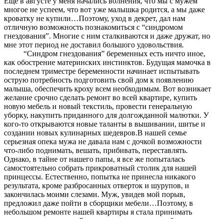
Еще в августе у меня начались волнения, что мы с мужем
многое не успеем, что вот уже малышка родится, а мы даже
кроватку не купили…Поэтому, уход в декрет, дал нам
отличную возможность познакомиться с “синдромом
гнездования”. Многие с ним сталкиваются и даже дружат, но
мне этот период не доставил большого удовольствия.
“Синдром гнездования” беременных есть ничто иное,
как обострение материнских инстинктов. Будущая мамочка в
последнем триместре беременности начинает испытывать
острую потребность подготовить свой дом к появлению
малыша, обеспечить кроху всем необходимым. Вот возникает
желание срочно сделать ремонт во всей квартире, купить
новую мебель и новый текстиль, провести генеральную
уборку, накупить приданного для долгожданной малютки. У
кого-то открываются новые таланты в вышивании, шитье и
создании новых кулинарных шедевров.В нашей семье
серьезная опека мужа не давала нам с дочкой возможности
что-либо поднимать, вешать, прибивать, переставлять.
Однако, в тайне от нашего папы, я все же попыталась
самостоятельно собрать прикроватный столик для нашей
принцессы. Естественно, попытка не принесла никакого
результата, кроме разбросанных отверток и шурупов, и
закончилась моими слезами. Муж, увидев мой порыв,
предложил даже пойти в сборщики мебели…Поэтому, в
небольшом ремонте нашей квартиры я стала принимать