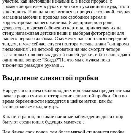
участие, как настоящий начальник, в каске прораба, с
громкоговорителем в руках и четкими указаниями куда, что и
как ставить. Наш папа погрузился в процесс с головой, скупая
магазины мебели и проводя все свободное время в
корректировке нашего жилища. Я же примерила роль
декоратора, вырезая бабочек из картона, приклеивая их на
стену, наглаживая детские вещи и выбирая фотографии для
нашего первого альбома. С мужем у нас состоялся очередной
тандем, и уже сейчас, спустя полтора месяца атаки “синдрома
гнездования”, из детской кроватки на нас смотрят четыре
глаза новых плюшевых друзей нашей дочки, и без слов задают
один лишь вопрос: “Когда?”На что мы с мужем пока
тихонечко разводим руками…
Выделение слизистой пробки
Наряду с излитием околоплодных вод важным предвестником
начала родов считают отторжение слизистой пробки. Она во
время беременности находится в шейке матки, как бы
«запечатывая» вход внутрь.
Как ни странно, но такие наивные заблуждения до сих пор
бытуют среди юных будущих мамочек…
Чем ближе срок родов, тем более мягкой становится пробка.