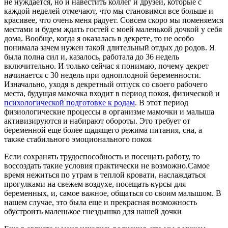
не нуждается, но и навестить коллег и друзей, которые с
каждой неделей отмечают, что мы становимся все больше и
красивее, что очень меня радует. Совсем скоро мы поменяемся
местами и будем ждать гостей с моей маленькой дочкой у себя
дома. Вообще, когда я оказалась в декрете, то не особо
понимала зачем нужен такой длительный отдых до родов. Я
была полна сил и, казалось, работала до 36 недель
включительно. И только сейчас я понимаю, почему декрет
начинается с 30 недель при одноплодной беременности.
Изначально, уходя в декретный отпуск со своего рабочего
места, будущая мамочка входит в период покоя, физической и
психологической подготовке к родам
. В этот период
физиологические процессы в организме мамочки и малыша
активизируются и набирают обороты. Это требует от
беременной еще более щадящего режима питания, сна, а
также стабильного эмоционального покоя
Если сохранять трудоспособность и посещать работу, то
воссоздать такие условия практически не возможно.Самое
время нежиться по утрам в теплой кровати, наслаждаться
прогулками на свежем воздухе, посещать курсы для
беременных, и, самое важное, общаться со своим малышом. В
нашем случае, это была еще и прекрасная возможность
обустроить маленькое гнездышко для нашей дочки