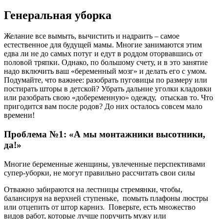
Генеральная уборка
Желание все вымыть, вычистить и надраить – самое
естественное для будущей мамы. Многие занимаются этим
едва ли не до самых потуг и едут в роддом оторвавшись от
половой тряпки. Однако, по большому счету, и в это занятие
надо включить ваш «беременный мозг» и делать его с умом.
Подумайте, что важнее: разобрать пуговицы по размеру или
постирать шторы в детской? Убрать дальние уголки кладовки
или разобрать свою «добеременную» одежду, отыскав то. Что
пригодится вам после родов? До них осталось совсем мало
времени!
Проблема №1: «А мы монтажники высотники,
да!»
Многие беременные женщины, увлеченные перспективами
супер-уборки, не могут правильно рассчитать свои силы
Отважно забираются на лестницы стремянки, чтобы,
балансируя на верхней ступеньке, помыть плафоны люстры
или отцепить от штор карниз. Поверьте, есть множество
видов работ, которые лучше поручить мужу или