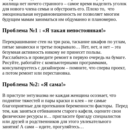
жилища нет ничего странного – самое время выделить уголок
для нового члена семьи и обустроить его. Плохо то, что
эмоциональная неуравновешенность не позволяет многим
будущим мамам заниматься им обдуманно и планомерно.
Проблема №1 : «Я такая непостоянная!»
Перекрашивание стен на три раза, таскание шкафов по углам,
пятые занавески и третье покрывало… Нет, нет, и нет – эта
безумная активность никому не принесет пользы.
Расслабьтесь и проведите ремонт в первую очередь на бумаге.
Рисуйте, работайте с компьютерными программами,
консультируетесь с дизайнером – помните, что сперва проект,
а потом ремонт или перестановка.
Проблема №2: «Я сама!»
В приступе энтузиазма не каждая женщина осознает, что
поднятие тяжестей и пары краски и клея – не самые
благоприятные для протекания беременности факторы. Перед
тем, как заняться отбиванием старого кафеля, оцените свои
физические ресурсы и… пригласите бригаду специалистов
или друзей и родственников для этого увлекательного
занятия! А сами – идите, прогуляйтесь…