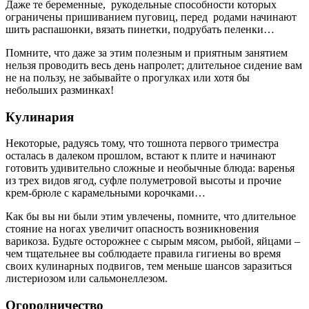
Даже те беременные, рукодельные способности которых
ограничены пришиванием пуговиц, перед родами начинают
шить распашонки, вязать пинетки, подрубать пеленки…
Помните, что даже за этим полезным и приятным занятием
нельзя проводить весь день напролет; длительное сидение вам
не на пользу, не забывайте о прогулках или хотя бы
небольших разминках!
Кулинария
Некоторые, радуясь тому, что тошнота первого триместра
осталась в далеком прошлом, встают к плите и начинают
готовить удивительно сложные и необычные блюда: варенья
из трех видов ягод, суфле полуметровой высоты и прочие
крем-брюле с карамельными корочками…
Как бы вы ни были этим увлечены, помните, что длительное
стояние на ногах увеличит опасность возникновения
варикоза. Будьте осторожнее с сырым мясом, рыбой, яйцами –
чем тщательнее вы соблюдаете правила гигиены во время
своих кулинарных подвигов, тем меньше шансов заразиться
листериозом или сальмонеллезом.
Огородничество