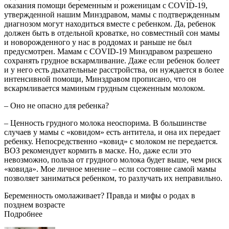
оказания помощи беременным и роженицам с COVID-19,
утвержденной нашим Минздравом, мамы с подтвержденным
диагнозом могут находиться вместе с ребенком. Да, ребенок
должен быть в отдельной кроватке, но совместный сон мамы
и новорожденного у нас в роддомах и раньше не был
предусмотрен. Мамам с COVID-19 Минздравом разрешено
сохранять грудное вскармливание. Даже если ребенок болеет
и у него есть дыхательные расстройства, он нуждается в более
интенсивной помощи, Минздравом прописано, что он
вскармливается маминым грудным сцеженным молоком.
– Оно не опасно для ребенка?
– Ценность грудного молока неоспорима. В большинстве
случаев у мамы с «ковидом» есть антитела, и она их передает
ребенку. Непосредственно «ковид» с молоком не передается.
ВОЗ рекомендует кормить в маске. Но, даже если это
невозможно, польза от грудного молока будет выше, чем риск
«ковида». Мое личное мнение – если состояние самой мамы
позволяет заниматься ребенком, то разлучать их неправильно.
Беременность омолаживает? Правда и мифы о родах в
позднем возрасте
Подробнее