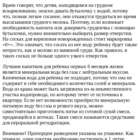
Врачи говорят, что детям, находящимся на грудном
вскармливании, опасно давать бутылочку с водой, потому
что, познав легкое сосание, они откажутся трудиться во время
высасывания грудного молока. Поэтому, если возникает
необходимость напоить или докормить грудничка с помощью
бутылочки, нужно внимательно выбирать размер отверстия.
На сосках для кормления новорожденных стоит маркировка
«0+». Это означает, что сосать из нее воду ребенку будет также
непросто, как и молоко из маминой груди. Как правило, в
таких сосках не больше одного узкого отверстия.
Лучшим напитком для ребенка первых 6 месяцев жизни
является минеральная вода без газа с нейтральным вкусом.
Кипяченая вода для ребенка не подходит, потому что она не
содержит в себе необходимого количества солей и минералов.
Вода из крана может быть загрязнена из-за некачественного
участка водопровода, по которому течет от источника в
квартиру. Если нет возможности приобрести минеральную
питьевую воду без газа и резкого вкуса, можно
самостоятельно приготовить питье из готовой сухой смеси,
продающейся в аптеках. Такие смеси называются средствами
для пероральной регидратации.
Внимание! Пропорции разведения указаны на упаковке. Как
правило, один пакетик необходимо растворить в 1 литре