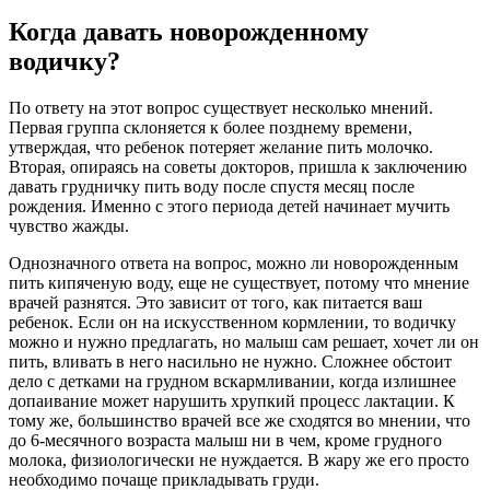
Когда давать новорожденному
водичку?
По ответу на этот вопрос существует несколько мнений.
Первая группа склоняется к более позднему времени,
утверждая, что ребенок потеряет желание пить молочко.
Вторая, опираясь на советы докторов, пришла к заключению
давать грудничку пить воду после спустя месяц после
рождения. Именно с этого периода детей начинает мучить
чувство жажды.
Однозначного ответа на вопрос, можно ли новорожденным
пить кипяченую воду, еще не существует, потому что мнение
врачей разнятся. Это зависит от того, как питается ваш
ребенок. Если он на искусственном кормлении, то водичку
можно и нужно предлагать, но малыш сам решает, хочет ли он
пить, вливать в него насильно не нужно. Сложнее обстоит
дело с детками на грудном вскармливании, когда излишнее
допаивание может нарушить хрупкий процесс лактации. К
тому же, большинство врачей все же сходятся во мнении, что
до 6-месячного возраста малыш ни в чем, кроме грудного
молока, физиологически не нуждается. В жару же его просто
необходимо почаще прикладывать груди.