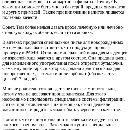
очищенная с помощью стандартного фильтра. Почему? В
таком питье может быть много бактерий, вредных химикатов
и других примесей. Также при кипячении напиток лишается
полезных качеств.
Совет. Тем более нельзя давать крохе лечебную или лечебно-
столовую воду, особенно, если это газировка.
В аптеках продается специальное питье для новорожденных.
На нем должна быть этикетка, что продукция прошла
проверку в РАМН. Отличие минеральной воды для младенцев
от взрослой заключается в другом составе. Она предназначена
для немедленного употребления после открытия бутылочки.
Самые лучшие тары, в которых должна храниться вода для
новорожденных, – стекло и поликарбонат (обозначается
цифрой 7 на дне).
Многие родители готовят детское питье самостоятельно,
потому что не доверяют производителям. Для этого
необходимо использовать специальные системы фильтрации.
Питье, приготовленное с их помощью, стоит дешевле
магазинного, и родитель может быть уверен в его качестве.
Понятно, что из-под крана поить ребенка не следует из-за
плохого качества воды. Зато можно купить специальные
легкорастворимые чаи для грудничков.