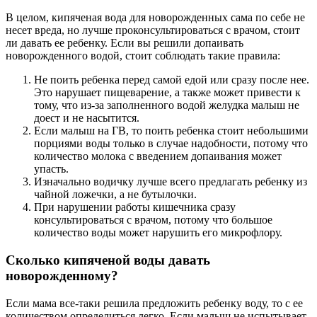
В целом, кипяченая вода для новорожденных сама по себе не
несет вреда, но лучше проконсультироваться с врачом, стоит
ли давать ее ребенку. Если вы решили допаивать
новорожденного водой, стоит соблюдать такие правила:
Не поить ребенка перед самой едой или сразу после нее.
Это нарушает пищеварение, а также может привести к
тому, что из-за заполненного водой желудка малыш не
доест и не насытится.
Если малыш на ГВ, то поить ребенка стоит небольшими
порциями воды только в случае надобности, потому что
количество молока с введением допаивания может
упасть.
Изначально водичку лучше всего предлагать ребенку из
чайной ложечки, а не бутылочки.
При нарушении работы кишечника сразу
консультироваться с врачом, потому что большое
количество воды может нарушить его микрофлору.
Сколько кипяченой воды давать
новорожденному?
Если мама все-таки решила предложить ребенку воду, то с ее
количеством определиться легко. Если малыш не испытывает