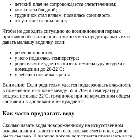
детский плач не сопровождается слезотечением;
кожа стала бледной;
грудничок стал вялым, появилась сонливость;
отсутствие слюны во рту.
Чтобы не доводить ситуацию до возникновения первых
признаков обезвоживания, нужно уметь предотвращать их и
давать малышу водичку, если:
ребенок пропотел;
у него поднялась температура;
родителям не удается снизить температуру воздуха в
помещении до 20-22˚C;
у ребенка появилась рвота.
Внимание! Если родителям удается поддерживать влажность
в помещении на уровне между 55 и 70% и температуру
воздуха не выше 22˚C, грудничок при ненарушенном общем
состоянии в допаивании не нуждается
Как часто предлагать воду
Сколько давать воды новорожденному на искусственном
вскармливании, зависит от того, сколько смеси и как давно
было съедено. В жаркую погоду допускается предлагать воду