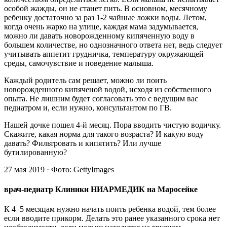
особой жажды, он не станет пить. В основном, месячному
ребенку достаточно за раз 1-2 чайные ложки воды. Летом,
когда очень жарко на улице, каждая мама задумывается,
можно ли давать новорожденному кипяченную воду в
большем количестве, но однозначного ответа нет, ведь следует
учитывать аппетит грудничка, температуру окружающей
среды, самочувствие и поведение малыша.
Каждый родитель сам решает, можно ли поить
новорожденного кипяченой водой, исходя из собственного
опыта. Не лишним будет согласовать это с ведущим вас
педиатром и, если нужно, консультантом по ГВ.
Нашей дочке пошел 4-й месяц. Пора вводить чистую водичку.
Скажите, какая норма для такого возраста? И какую воду
давать? Фильтровать и кипятить? Или лучше
бутилированную?
27 мая 2019 · Фото: GettyImages
врач-педиатр Клиники НИАРМЕДИК на Маросейке
К 4–5 месяцам нужно начать поить ребенка водой, тем более
если вводите прикорм. Делать это ранее указанного срока нет