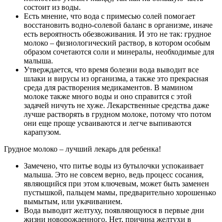
состоит из воды.
Есть мнение, что вода с примесью солей помогает
восстановить водно-солевой баланс в организме, иначе
есть вероятность обезвоживания. И это не так: грудное
молоко – физиологический раствор, в котором особым
образом сочетаются соли и минералы, необходимые для
малыша.
Утверждается, что время болезни вода выводит все
шлаки и вирусы из организма, а также это прекрасная
среда для растворения медикаментов. В мамином
молоке также много воды и оно справится с этой
задачей ничуть не хуже. Лекарственные средства даже
лучше растворять в грудном молоке, потому что потом
они еще проще усваиваются и легче выпиваются
карапузом.
Грудное молоко – лучший лекарь для ребенка!
Замечено, что питье воды из бутылочки успокаивает
малыша. Это не совсем верно, ведь процесс сосания,
являющийся при этом ключевым, может быть заменен
пустышкой, пальцем мамы, предварительно хорошенько
вымытым, или укачиванием.
Вода выводит желтуху, появляющуюся в первые дни
жизни новорожденного. Нет, причина желтухи в