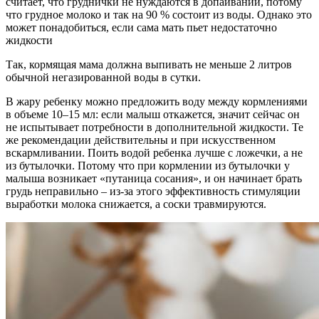
считает, что груднички не нуждаются в допаивании, потому
что грудное молоко и так на 90 % состоит из воды. Однако это
может понадобиться, если сама мать пьет недостаточно
жидкости
Так, кормящая мама должна выпивать не меньше 2 литров
обычной негазированной воды в сутки.
В жару ребенку можно предложить воду между кормлениями
в объеме 10–15 мл: если малыш откажется, значит сейчас он
не испытывает потребности в дополнительной жидкости. Те
же рекомендации действительны и при искусственном
вскармливании. Поить водой ребенка лучше с ложечки, а не
из бутылочки. Потому что при кормлении из бутылочки у
малыша возникает «путаница сосания», и он начинает брать
грудь неправильно – из-за этого эффективность стимуляции
выработки молока снижается, а соски травмируются.