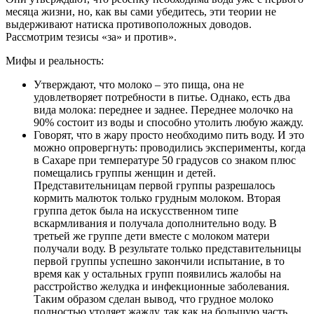
месяца жизни, но, как вы сами убедитесь, эти теории не
выдерживают натиска противоположных доводов.
Рассмотрим тезисы «за» и против».
Мифы и реальность:
Утверждают, что молоко – это пища, она не
удовлетворяет потребности в питье. Однако, есть два
вида молока: переднее и заднее. Переднее молочко на
90% состоит из воды и способно утолить любую жажду.
Говорят, что в жару просто необходимо пить воду. И это
можно опровергнуть: проводились эксперименты, когда
в Сахаре при температуре 50 градусов со знаком плюс
помещались группы женщин и детей.
Представительницам первой группы разрешалось
кормить малюток только грудным молоком. Вторая
группа деток была на искусственном типе
вскармливания и получала дополнительно воду. В
третьей же группе дети вместе с молоком матери
получали воду. В результате только представительницы
первой группы успешно закончили испытание, в то
время как у остальных групп появились жалобы на
расстройство желудка и инфекционные заболевания.
Таким образом сделан вывод, что грудное молоко
полностью утоляет жажду, так как на большую часть