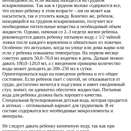
необходимости, если малыш находится на грудном
вскармливании. Так как в грудном молоке содержится все,
что нужно ребенку в этом возрасте – им он может как
насытиться, так и утолить жажду. Конечно же, ребенок,
находящийся на грудном вскармливании, получает все
необходимые питательные вещества и необходимый объем
жидкости. Однако, начиная со 2–3 недели жизни ребенка,
рекомендуется давать ребенку питьевую воду, с 1/2 чайной
ложки после каждого кормления и обязательно из ложечки.
Особенно это актуально, когда на улице или дома жарко или
если у ребенка повышена температура. На первом месяце
советую давать 50,0–70,0 мл водички в день. Дальше можно
давать 100,0–120,0 мл, а с введением прикорма количество
воды может доходить до 200–250 мл в сутки.
Ориентироваться надо на поведение ребенка и его общее
состояние. Если ребенок пьет с охотой, не отказывается от
груди, достаточно мочится в подгузник и имеет ежедневный
стул, значит, он адекватно обеспечен жидкостью. Питьевая
вода для ребенка должна быть хорошего качества.
Специальная бутилированная детская вода, которая продается
в аптеках – оптимальный вариант для грудничков. В ее
составе содержатся все необходимые микроэлементы и
минералы.
Не следует давать ребенку кипяченую воду, так как при