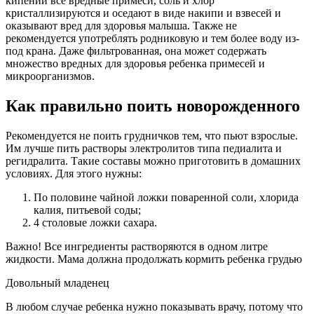
кипении все вредные примеси, соль и хлор
кристаллизируются и оседают в виде накипи и взвесей и
оказывают вред для здоровья малыша. Также не
рекомендуется употреблять родниковую и тем более воду из-
под крана. Даже фильтрованная, она может содержать
множество вредных для здоровья ребенка примесей и
микроорганизмов.
Как правильно поить новорожденного
Рекомендуется не поить грудничков тем, что пьют взрослые.
Им лучше пить растворы электролитов типа педиалита и
регидралита. Такие составы можно приготовить в домашних
условиях. Для этого нужны:
По половине чайной ложки поваренной соли, хлорида
калия, питьевой соды;
4 столовые ложки сахара.
Важно! Все ингредиенты растворяются в одном литре
жидкости. Мама должна продолжать кормить ребенка грудью
Довольный младенец
В любом случае ребенка нужно показывать врачу, потому что