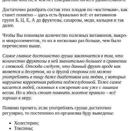
Достаточно разобрать состав этих плодов по «косточкам», как
станет понятно – здесь есть буквально всё: от витаминов
групп Б, Ц, Е, А до фруктозы, сахарозы, меди, кальция и так
далее.
Чтобы Вы понимали количество полезных витаминов, макро-
и микроэлементов, то их в несколько раз больше, чем было
перечислено выше.
Самое главное достоинство груши заключается в том, что
количество фруктозы в ней значительно большее в сравнении
с глюкозой. Отсюда следует, что данный фрукт вроде как
является и десертом, но и другой стороны его можно
употреблять в пищу даже диабетиком или людям, у которых
нарушена корректная работа поджелудочной. Тоже самое
касается людей, склонных к ожирению или уже с лишним
весом. Но и здесь стоит помнить золотое правило – всё
хорошо в меру.
Помимо прочего, если употреблять груши достаточно
регулярно, то постепенно из организма буду выведены:
Холестерин;
Токсины;