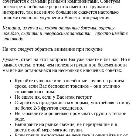
сочетаются с самыми разными компонентами. Советуем
посмотреть побольше рецептов именно с грушами в
интернете, так как ничто больше не скажется настолько
положительно на улучшении Вашего пищеварения.
Кстати, из груш выходят отличные джемы, варенья,
повидло, сырники и творожные запеканки – просто имейте
это ввиду.
На что следует обратить внимание при покупке
Думаем, ответ на этот вопросы Вы уже знаете и без нас. Но в
рамках статьи о том, чем полезны груши при беременности
мы всё же остановимся на нескольких ключевых советах:
Кушайте сушеные или запечённые груши на раннем
сроке, если Вас беспокоит токсикоз – они отлично
справляются с ним.
Не ешьте их, если у Вас итак гастрит.
Старайтесь придерживаться нормы, употребляя в пищу
не более 2-3 фруктов ежедневно.
Не забывайте хорошенько промывать груши в тёплой
воде.
Выбирайте на рынке свежие, не перезревшие и в
достаточной мере мягкие груши.
Если груши импортные не ленитесь и очищайте их от