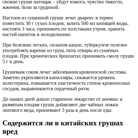
свежие груши натощак – уйдут изжога, чувство тяжести,
жжения, боли за грудиной.
Настоем из сушенной груши лечат диарею: в термос
поместить 30 г сухих плодов, залить 500 мл кипящей воды,
настоять 3 часа, принимать по полстакана утром, хранить
настой напиток в холодильнике.
При болезнях легких, сильном кашле, туберкулезе полезно
употреблять варенье из груш, пить отвары из сушеных
плодов. При хронических бронхитах принимать смолу груши
5 г в день.
Грушевым соком лечат заболевания кровеносной системы.
Заметно укрепляются капилляры, снижается уровень
холестерина, повышается эластичность стенок кровеносных
сосудов, выравнивается сердечный ритм.
До наших дней дошло старинное лекарство от анемии: к
размятым плодам груши добавляют две чайных ложки
липового меда, принимают 3 раза в день после еды.
Содержится ли в китайских грушах
вред