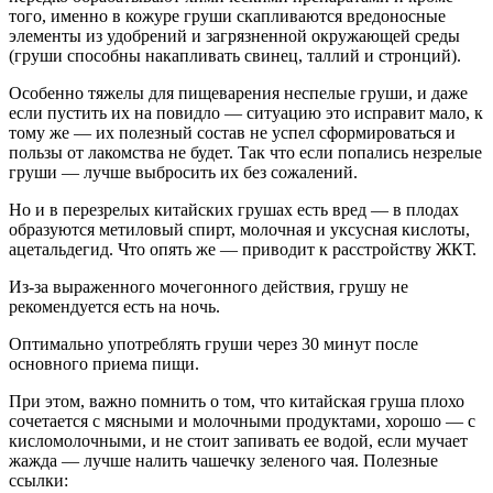
того, именно в кожуре груши скапливаются вредоносные
элементы из удобрений и загрязненной окружающей среды
(груши способны накапливать свинец, таллий и стронций).
Особенно тяжелы для пищеварения неспелые груши, и даже
если пустить их на повидло — ситуацию это исправит мало, к
тому же — их полезный состав не успел сформироваться и
пользы от лакомства не будет. Так что если попались незрелые
груши — лучше выбросить их без сожалений.
Но и в перезрелых китайских грушах есть вред — в плодах
образуются метиловый спирт, молочная и уксусная кислоты,
ацетальдегид. Что опять же — приводит к расстройству ЖКТ.
Из-за выраженного мочегонного действия, грушу не
рекомендуется есть на ночь.
Оптимально употреблять груши через 30 минут после
основного приема пищи.
При этом, важно помнить о том, что китайская груша плохо
сочетается с мясными и молочными продуктами, хорошо — с
кисломолочными, и не стоит запивать ее водой, если мучает
жажда — лучше налить чашечку зеленого чая. Полезные
ссылки: