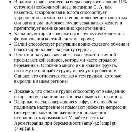
В одном плоде среднего размера содержится около 11%
суточной необходимой дозы витамина С. А, как
известно, аскорбиновая кислота способствует
укреплению сосудистых стенок, повышению защитных
сил организма, помогает лучше усваиваться железу и
препятствует возникновению кровотечений;
Кальций, который содержится в груше, необходим для
формирования костной системы крохи;
Калий способствует регуляции водно-солевого обмена и
благотворно влияет на работу сердца;
Пектин и натуральная клетчатка служат отличной
профилактикой запоров, которыми часто страдают
беременные. Особенно много их в кожице фрукта,
поэтому не очищайте грушу перед употреблением.
Однако, это относится только к тем грушам, которые
выросли в вашем регионе;
Доказано, что спелые груши способствуют выведению
из организма скопившихся в нем шлаков и токсинов;
Эфирные масла, содержащиеся в фрукте способны
поднимать настроение и помогают избежать депрессии
(интересно, можно ли женщине в положении
использовать аромамасла? Узнайте из статьи
Ароматерапия при беременности{amp}gt;{amp}gt;
{amp}gt;);