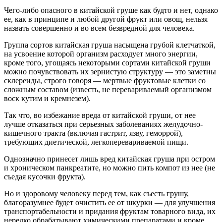
Чего-либо опасного в китайской груше как будто и нет, однако
ее, как в принципе и любой другой фрукт или овощ, нельзя
назвать совершенно и во всем безвредной для человека.
Группа сортов китайская груша насыщена грубой клетчаткой,
на усвоение которой организм расходует много энергии,
кроме того, угощаясь некоторыми сортами китайской груши
можно почувствовать их зернистую структуру — это заметны
склереиды, строго говоря — мертвые фруктовые клетки со
сложным составом (известь, не перевариваемый организмом
воск кутим и кремнезем).
Так что, во избежание вреда от китайской груши, от нее
лучше отказаться при серьезных заболеваниях желудочно-
кишечного тракта (включая гастрит, язву, геморрой),
требующих диетической, легкоперевариваемой пищи.
Однозначно принесет лишь вред китайская груша при остром
и хроническом панкреатите, но можно пить компот из нее (не
съедая кусочки фрукта).
Но и здоровому человеку перед тем, как съесть грушу,
благоразумнее будет очистить ее от шкурки — для улучшения
транспортабельности и придания фруктам товарного вида, их
нередко обрабатывают химическими препаратами и кроме