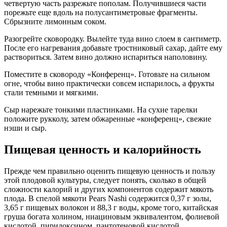
четвертую часть разрежьте пополам. Получившиеся части
порежьте еще вдоль на полусантиметровые фрагменты.
Сбрызните лимонным соком.
Разогрейте сковородку. Вылейте туда вино слоем в сантиметр.
После его нагревания добавьте тростниковый сахар, дайте ему
раствориться. Затем вино должно испариться наполовину.
Поместите в сковороду «Конференц». Готовьте на сильном
огне, чтобы вино практически совсем испарилось, а фрукты
стали темными и мягкими.
Сыр нарежьте тонкими пластинками. На сухие тарелки
положите рукколу, затем обжаренные «конференц», свежие
нэши и сыр.
Пищевая ценность и калорийность
Прежде чем правильно оценить пищевую ценность и пользу
этой плодовой культуры, следует понять, сколько в общей
сложности калорий и других компонентов содержит мякоть
плода. В спелой мякоти Pears Nashi содержится 0,37 г золы,
3,65 г пищевых волокон и 88,3 г воды, кроме того, китайская
груша богата холином, ниациновым эквивалентом, фолиевой
кислотой, пиридоксином, пантотеновой кислотой,