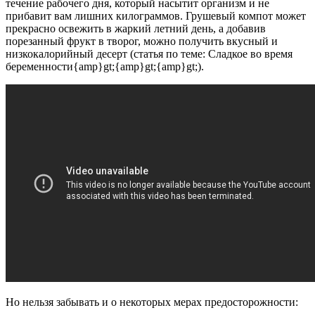
течение рабочего дня, который насытит организм и не
прибавит вам лишних килограммов. Грушевый компот может
прекрасно освежить в жаркий летний день, а добавив
порезанный фрукт в творог, можно получить вкусный и
низкокалорийный десерт (статья по теме: Сладкое во время
беременности{amp}gt;{amp}gt;{amp}gt;).
Но нельзя забывать и о некоторых мерах предосторожности: