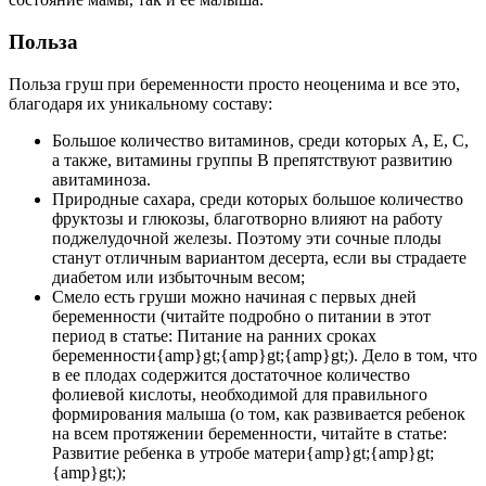
Польза
Польза груш при беременности просто неоценима и все это,
благодаря их уникальному составу:
Большое количество витаминов, среди которых А, Е, С,
а также, витамины группы В препятствуют развитию
авитаминоза.
Природные сахара, среди которых большое количество
фруктозы и глюкозы, благотворно влияют на работу
поджелудочной железы. Поэтому эти сочные плоды
станут отличным вариантом десерта, если вы страдаете
диабетом или избыточным весом;
Смело есть груши можно начиная с первых дней
беременности (читайте подробно о питании в этот
период в статье: Питание на ранних сроках
беременности{amp}gt;{amp}gt;{amp}gt;). Дело в том, что
в ее плодах содержится достаточное количество
фолиевой кислоты, необходимой для правильного
формирования малыша (о том, как развивается ребенок
на всем протяжении беременности, читайте в статье:
Развитие ребенка в утробе матери{amp}gt;{amp}gt;
{amp}gt;);