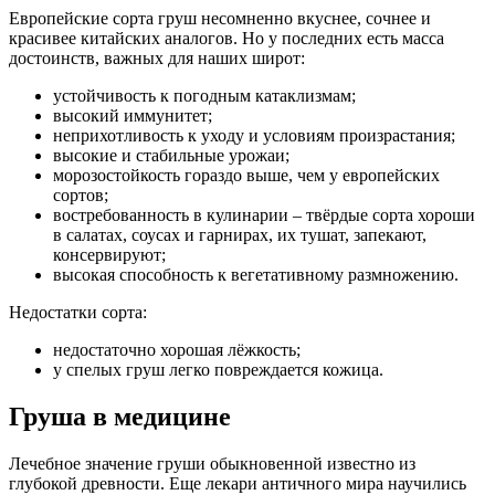
Европейские сорта груш несомненно вкуснее, сочнее и
красивее китайских аналогов. Но у последних есть масса
достоинств, важных для наших широт:
устойчивость к погодным катаклизмам;
высокий иммунитет;
неприхотливость к уходу и условиям произрастания;
высокие и стабильные урожаи;
морозостойкость гораздо выше, чем у европейских
сортов;
востребованность в кулинарии – твёрдые сорта хороши
в салатах, соусах и гарнирах, их тушат, запекают,
консервируют;
высокая способность к вегетативному размножению.
Недостатки сорта:
недостаточно хорошая лёжкость;
у спелых груш легко повреждается кожица.
Груша в медицине
Лечебное значение груши обыкновенной известно из
глубокой древности. Еще лекари античного мира научились