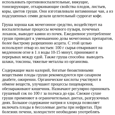
использовать противовоспалительные, вяжущие,
тонизирующие, отхаркивающие свойства плодов, листьев,
коры, цветов груши. Они изготавливали витаминные чаи, а из
подсушенных семян делали целительный суррогат кофе.
Груша хороша как мочегонное средство, воздействует на
воспалительные процессы мочевого пузыря, почечных
лоханок, выводит камни из почек. Ежедневное употребление
груши приводит к уменьшению дозы мочегонных препаратов,
более быстрому разрешению асцита. С этой целью
используют отвар из листьев: 100 г сырья отваривают на
медленном огне в 1 л воды 10-15 минут, принимают в
перерывах между едой. Также груша способна выводить
шлаки, токсины, тяжелые металлы из организма.
Содержащие мало калорий, богатые биоактивными
веществами плоды груши рекомендуются при сахарном
диабете, ожирении. Органические кислоты участвуют в
обмене веществ, улучшают процессы пищеварения,
обеззараживают кишечник. Назначают регулярно принимать
грушевый сок по 100 г за полчаса до еды. Свежие сухие
груши применяют в ограничительных диетах, разгрузочных
днях. Большое содержание натрия и хлорида позволяет
включать плоды в бессолевые диеты при нефритах. При
болезнях печени, холецистите необходимо употреблять