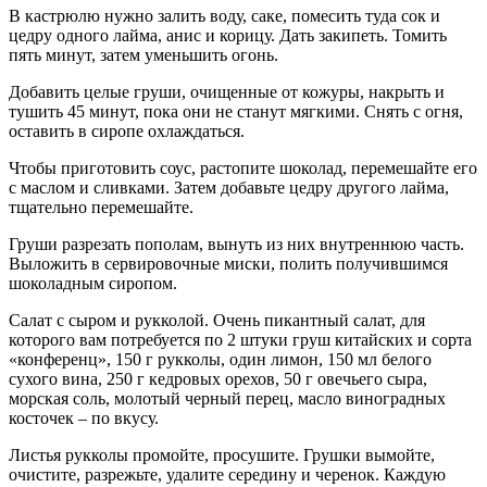
В кастрюлю нужно залить воду, саке, помесить туда сок и
цедру одного лайма, анис и корицу. Дать закипеть. Томить
пять минут, затем уменьшить огонь.
Добавить целые груши, очищенные от кожуры, накрыть и
тушить 45 минут, пока они не станут мягкими. Снять с огня,
оставить в сиропе охлаждаться.
Чтобы приготовить соус, растопите шоколад, перемешайте его
с маслом и сливками. Затем добавьте цедру другого лайма,
тщательно перемешайте.
Груши разрезать пополам, вынуть из них внутреннюю часть.
Выложить в сервировочные миски, полить получившимся
шоколадным сиропом.
Салат с сыром и рукколой. Очень пикантный салат, для
которого вам потребуется по 2 штуки груш китайских и сорта
«конференц», 150 г рукколы, один лимон, 150 мл белого
сухого вина, 250 г кедровых орехов, 50 г овечьего сыра,
морская соль, молотый черный перец, масло виноградных
косточек – по вкусу.
Листья рукколы промойте, просушите. Грушки вымойте,
очистите, разрежьте, удалите середину и черенок. Каждую