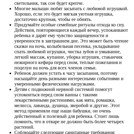
светильник, так сон будет крепче.
Многие малыши любят засыпать с любимой игрушкой.
Хорошо, если это будет мягкая уютная игрушка,
достаточно крупная, чтобы ее обнять.
Придумайте особые семейные ритуалы отхода ко сну.
Действия, повторяющиеся каждый вечер, успокаивают
ребенка и дарят ему чувство защищенности и
уверенности в завтрашнем дне. Это может быть чтение
сказки на ночь, колыбельная песенка, укладывание
спать любимой игрушки, чистка зубов и умывание,
легкий массаж, купание, уборка игрушек, стаканчик
нежирного кефира перед сном, теплые пожелания и
поцелуи на ночь для всех членов семьи.
Ребенок должен устать к часу засыпания, поэтому
насыщайте день разными интересными событиями и
умеренными физическими нагрузками.
Детям с подвижной нервной системой помогут
успокоиться перед сном ванны с такими
лекарственными растениями, как мята, ромашка,
мелисса, лаванда, душица, зверобой и другие. Этот
метод применяли еще наши бабушки, он очень
действенный и полезный для ребенка. Стоит лишь
помнить, что в отваре не должно быть более четырех
растений.
Соблюдайте следующие санитарные требования: