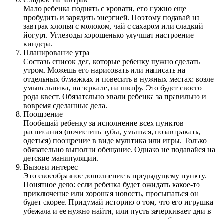
Мало ребенка поднять с кровати, его нужно еще
пробудить и зарядить энергией. Поэтому подавай на
завтрак хлопья с молоком, чай с сахаром или сладкий
йогурт. Углеводы хорошенько улучшат настроение
киндера.
Планирование утра
Составь список дел, которые ребенку нужно сделать
утром. Можешь его нарисовать или написать на
отдельных бумажках и повесить в нужных местах: возле
умывальника, на зеркале, на шкафу. Это будет своего
рода квест. Обязательно хвали ребенка за правильно и
вовремя сделанные дела.
Поощрение
Пообещай ребенку за исполнение всех пунктов
расписания (почистить зубы, умыться, позавтракать,
одеться) поощрение в виде мультика или игры. Только
обязательно выполни обещание. Однако не подавайся на
детские манипуляции.
Вызови интерес
Это своеобразное дополнение к предыдущему пункту.
Понятное дело: если ребенка будет ожидать какое-то
приключение или хорошая новость, просыпаться он
будет скорее. Придумай историю о том, что его игрушка
убежала и ее нужно найти, или пусть зачеркивает дни в