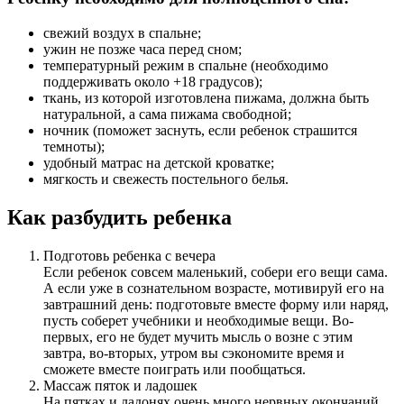
свежий воздух в спальне;
ужин не позже часа перед сном;
температурный режим в спальне (необходимо
поддерживать около +18 градусов);
ткань, из которой изготовлена пижама, должна быть
натуральной, а сама пижама свободной;
ночник (поможет заснуть, если ребенок страшится
темноты);
удобный матрас на детской кроватке;
мягкость и свежесть постельного белья.
Как разбудить ребенка
Подготовь ребенка с вечера
Если ребенок совсем маленький, собери его вещи сама.
А если уже в сознательном возрасте, мотивируй его на
завтрашний день: подготовьте вместе форму или наряд,
пусть соберет учебники и необходимые вещи. Во-
первых, его не будет мучить мысль о возне с этим
завтра, во-вторых, утром вы сэкономите время и
сможете вместе поиграть или пообщаться.
Массаж пяток и ладошек
На пятках и ладонях очень много нервных окончаний,