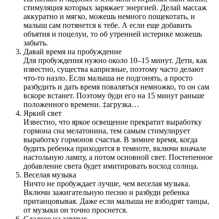
стимуляция которых заряжает энергией. Делай массаж
аккуратно и мягко, можешь немного пощекотать, и
малыш сам потянется к тебе. А если еще добавить
объятия и поцелуи, то об утренней истерике можешь
забыть.
Давай время на пробуждение
Для пробуждения нужно около 10–15 минут. Дети, как
известно, существа капризные, поэтому часто делают
что-то назло. Если малыша не подгонять, а просто
разбудить и дать время поваляться немножко, то он сам
вскоре встанет. Поэтому буди его на 15 минут раньше
положенного времени. ‡агрузка…
Яркий свет
Известно, что яркое освещение прекратит выработку
гормона сна мелатонина, тем самым стимулирует
выработку гормонов счастья. В зимнее время, когда
будить ребенка приходится в темноте, включи вначале
настольную лампу, а потом основной свет. Постепенное
добавление света будет имитировать восход солнца.
Веселая музыка
Ничто не пробуждает лучше, чем веселая музыка.
Включи зажигательную песню и разбуди ребенка
пританцовывая. Даже если малыша не взбодрят танцы,
от музыки он точно проснется.
Сладкое на завтрак