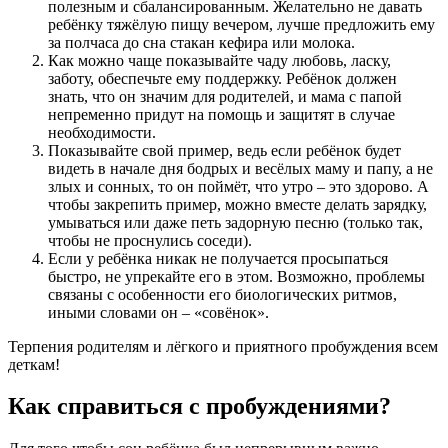
полезным и сбалансированным. Желательно не давать
ребёнку тяжёлую пищу вечером, лучше предложить ему
за полчаса до сна стакан кефира или молока.
Как можно чаще показывайте чаду любовь, ласку,
заботу, обеспечьте ему поддержку. Ребёнок должен
знать, что он значим для родителей, и мама с папой
непременно придут на помощь и защитят в случае
необходимости.
Показывайте свой пример, ведь если ребёнок будет
видеть в начале дня бодрых и весёлых маму и папу, а не
злых и сонных, то он поймёт, что утро – это здорово. А
чтобы закрепить пример, можно вместе делать зарядку,
умываться или даже петь задорную песню (только так,
чтобы не проснулись соседи).
Если у ребёнка никак не получается просыпаться
быстро, не упрекайте его в этом. Возможно, проблемы
связаны с особенности его биологических ритмов,
иными словами он – «совёнок».
Терпения родителям и лёгкого и приятного пробуждения всем
деткам!
Как справиться с пробуждениями?