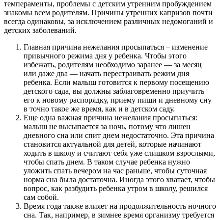
темпераменты, проблемы с детским утренним пробуждением
знакомы всем родителям. Причины утренних капризов почти
всегда одинаковы, за исключением различных недомоганий и
детских заболеваний.
Главная причина нежелания просыпаться – изменение
привычного режима дня у ребенка. Чтобы этого
избежать, родителям необходимо заранее — за месяц
или даже два — начать перестраивать режим дня
ребенка. Если малыш готовится к первому посещению
детского сада, вы должны заблаговременно приучить
его к новому распорядку, приему пищи и дневному сну
в точно такое же время, как и в детском саду.
Еще одна важная причина нежелания просыпаться:
малыш не высыпается за ночь, потому что лишен
дневного сна или спит днем недостаточно. Эта причина
становится актуальной для детей, которые начинают
ходить в школу и считают себя уже слишком взрослыми,
чтобы спать днем. В таком случае ребенка нужно
уложить спать вечером на час раньше, чтобы суточная
норма сна была достаточна. Иногда этого хватает, чтобы
вопрос, как разбудить ребенка утром в школу, решился
сам собой.
Время года также влияет на продолжительность ночного
сна. Так, например, в зимнее время организму требуется