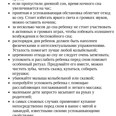
если пропустили дневной сон, время ночного сна
увеличивается на час;
приятная и успокаивающая обстановка облегчит отход
ко сну. Стоит избегать яркого света и громких звуков,
можно оставить ночник;
за несколько часов до сна ребенку не стоит участвовать
в активных и громких играх, чтобы избежать излишнего
возбуждения и беспокойного сна;
распорядок дня ребенок должен быть наполнен
физическими и интеллектуальными упражнениями.
Усталость помогает лучше любой колыбельной;
церемонию отхода ко сну не следует очень затягивать;
успокоить и расслабить ребенка перед сном поможет
особенный ритуал. Придумайте его вместе, можно
чистить зубы, читать сказку, купаться, собирать
игрушки;
убаюкайте малыша колыбельной или сказкой;
попробуйте успокоить ребенка с помощью
расслабляющих поглаживаний и легкого массажа;
маленькие дети запросто засыпают на руках у
родителей;
в самых сложных случаях применяют купание
непосредственно перед сном в ванне с мятой и
лавандой, известными своими успокаивающими
свойствами;