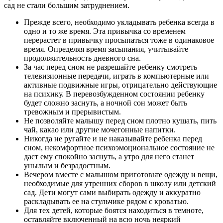
сад не стали большим затруднением.
Прежде всего, необходимо укладывать ребенка всегда в
одно и то же время. Эта привычка со временем
перерастет в привычку просыпаться тоже в одинаковое
время. Определяя время засыпания, учитывайте
продолжительность дневного сна.
За час перед сном не разрешайте ребенку смотреть
телевизионные передачи, играть в компьютерные или
активные подвижные игры, отрицательно действующие
на психику. В перевозбужденном состоянии ребенку
будет сложно заснуть, а ночной сон может быть
тревожным и прерывистым.
Не позволяйте малышу перед сном плотно кушать, пить
чай, какао или другие мочегонные напитки.
Никогда не ругайте и не наказывайте ребенка перед
сном, некомфортное психоэмоциональное состояние не
даст ему спокойно заснуть, а утро для него станет
унылым и безрадостным.
Вечером вместе с малышом приготовьте одежду и вещи,
необходимые для утренних сборов в школу или детский
сад. Дети могут сами выбирать одежду и аккуратно
раскладывать ее на стульчике рядом с кроватью.
Для тех детей, которые боятся находиться в темноте,
оставляйте включенный на всю ночь неяркий