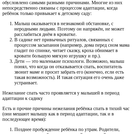
обусловлено самыми разными причинами. Многие из них
непосредственно связаны с процессом адаптации, когда
ребёнок только привыкает к детскому саду:
Малыш оказывается в незнакомой обстановке, с
неродными людьми. Поэтому он напряжён, не может
расслабиться днём в кроватке.
В садике нет привычных ритуалов, связанных с
процессом засыпания (например, дома перед сном мама
гладит по спинке, читает сказку, кроха обнимает в
кровати большую мягкую игрушку и пр.).
Дети — это маленькие психологи. Возможно, малыш
понял, что когда он отказывается спать, воспитатель
звонит маме и просит забрать его (конечно, если есть
такая возможность). И такая ситуация его очень даже
устраивает.
Нежелание спать часто проявляется у малышей в период
адаптации к садику
Есть и прочие причины нежелания ребёнка спать в тихий час
(они мешают малышу как в период адаптации, так и в
последующее время):
Позднее пробуждение ребёнка по утрам. Родители,