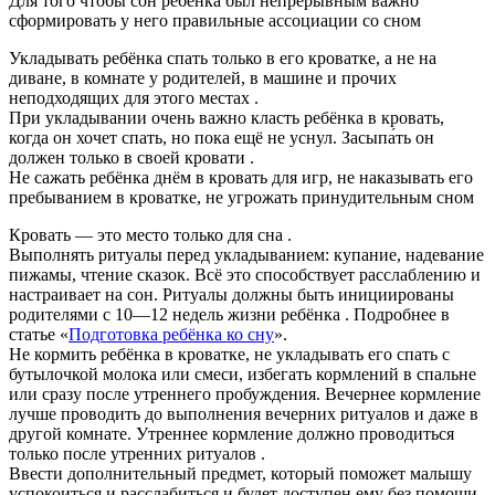
Для того чтобы сон ребёнка был непрерывным важно
сформировать у него правильные ассоциации со сном
Укладывать ребёнка спать только в его кроватке, а не на
диване, в комнате у родителей, в машине и прочих
неподходящих для этого местах .
При укладывании очень важно класть ребёнка в кровать,
когда он хочет спать, но пока ещё не уснул. Засыпа́ть он
должен только в своей кровати .
Не сажать ребёнка днём в кровать для игр, не наказывать его
пребыванием в кроватке, не угрожать принудительным сном
Кровать — это место только для сна .
Выполнять ритуалы перед укладыванием: купание, надевание
пижамы, чтение сказок. Всё это способствует расслаблению и
настраивает на сон. Ритуалы должны быть инициированы
родителями с 10—12 недель жизни ребёнка . Подробнее в
статье «
Подготовка ребёнка ко сну
».
Не кормить ребёнка в кроватке, не укладывать его спать с
бутылочкой молока или смеси, избегать кормлений в спальне
или сразу после утреннего пробуждения. Вечернее кормление
лучше проводить до выполнения вечерних ритуалов и даже в
другой комнате. Утреннее кормление должно проводиться
только после утренних ритуалов .
Ввести дополнительный предмет, который поможет малышу
успокоиться и расслабиться и будет доступен ему без помощи