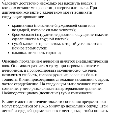
Человеку достаточно несколько раз вдохнуть воздух, в
котором витают микрочастицы шерсти или пыли. При
длительном контакте с аллергеном могут возникать
следующие проявления:
крапивница (появление блуждающей сыпи или
волдырей, которые сильно чешутся);
бронхоспазм (затруднение дыхания, ощущение тяжести,
сдавленности в грудной клетке);
сухой кашель с присвистом, который усиливается в
ночное время суток;
одышка, отечность гортани;
Опасным проявлением аллергии является анафилактический
шок. Оно может развиться сразу, при первом контакте с
аллергеном, и прогрессировать молниеносно. Сначала
появляется слабость, головокружение, головная боль и
тошнота. К ним присоединяются кожные высыпания с зудом,
частое сердцебиение. На следующем этапе человек теряет
сознание, у него резко снижается артериальное давление.
Наблюдается цианоз (посинение) губ и конечностей.
В зависимости от степени тяжести состояния предвестники
могут продлиться от 10-15 минут до нескольких секунд. При
легкой и средней форме человек имеет время, чтобы описать