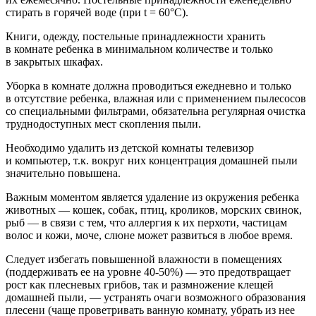
стирать в горячей воде (при t = 60°С).
Книги, одежду, постельные принадлежности хранить
в комнате ребенка в минимальном количестве и только
в закрытых шкафах.
Уборка в комнате должна проводиться ежедневно и только
в отсутствие ребенка, влажная или с применением пылесосов
со специальными фильтрами, обязательна регулярная очистка
труднодоступных мест скопления пыли.
Необходимо удалить из детской комнаты телевизор
и компьютер, т.к. вокруг них концентрация домашней пыли
значительно повышена.
Важным моментом является удаление из окружения ребенка
животных — кошек, собак, птиц, кроликов, морских свинок,
рыб — в связи с тем, что аллергия к их перхоти, частицам
волос и кожи, моче, слюне может развиться в любое время.
Следует избегать повышенной влажности в помещениях
(поддерживать ее на уровне 40-50%) — это предотвращает
рост как плесневых грибов, так и размножение клещей
домашней пыли, — устранять очаги возможного образования
плесени (чаще проветривать ванную комнату, убрать из нее