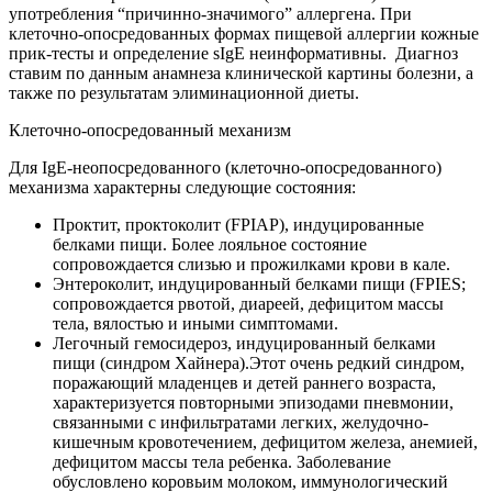
употребления “причинно-значимого” аллергена. При
клеточно-опосредованных формах пищевой аллергии кожные
прик-тесты и определение sIgE неинформативны. Диагноз
ставим по данным анамнеза клинической картины болезни, а
также по результатам элиминационной диеты.
Клеточно-опосредованный механизм
Для IgE-неопосредованного (клеточно-опосредованного)
механизма характерны следующие состояния:
Проктит, проктоколит (FPIAP), индуцированные
белками пищи. Более лояльное состояние
сопровождается слизью и прожилками крови в кале.
Энтероколит, индуцированный белками пищи (FPIES;
сопровождается рвотой, диареей, дефицитом массы
тела, вялостью и иными симптомами.
Легочный гемосидероз, индуцированный белками
пищи (синдром Хайнера).Этот очень редкий синдром,
поражающий младенцев и детей раннего возраста,
характеризуется повторными эпизодами пневмонии,
связанными с инфильтратами легких, желудочно-
кишечным кровотечением, дефицитом железа, анемией,
дефицитом массы тела ребенка. Заболевание
обусловлено коровьим молоком, иммунологический