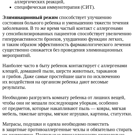
аллергических реакций,
специфическая иммунотерапия (СИТ).
Элиминационный режим
способствует улучшению
состояния больного ребенка и уменьшению тяжести течения
заболевания. В то же время частый контакт с аллергенами
у сенсибилизированных пациентов способствует увеличению
гиперреактивности бронхов, ухудшению функции легких,
и таким образом эффективность фармакологического лечения
существенно снижается без проведения элиминационных
мероприятий.
Наиболее часто в быту ребенок контактирует с аллергенами
клещей, домашней пыли, шерсти животных, тараканов
и грибов. Даже самые простейшие шаги по исключению
их воздействия на организм ребенка дают весомые
результаты.
Необходимо разгрузить комнату ребенка от лишних вещей,
чтобы они не мешали последующим уборкам, особенно
от предметов, которые накапливают пыль — ковры, мягкая
мебель, тяжелые шторы, мягкие игрушки, картины, статуэтки.
Матрасы, подушки и одеяла необходимо поместить
в защитные противоаллергенные чехлы и обязательно стирать
их ежемесячно. Постельные принадлежности еженедельно