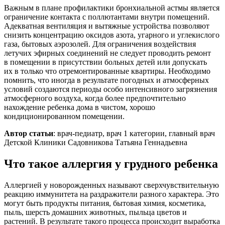
Важным в плане профилактики бронхиальной астмы является
ограничение контакта с поллютантами внутри помещений.
Адекватная вентиляция и вытяжные устройства позволяют
снизить концентрацию оксидов азота, угарного и углекислого
газа, бытовых аэрозолей. Для ограничения воздействия
летучих эфирных соединений не следует проводить ремонт
в помещении в присутствии больных детей или допускать
их в только что отремонтированные квартиры. Необходимо
помнить, что иногда в результате погодных и атмосферных
условий создаются периоды особо интенсивного загрязнения
атмосферного воздуха, когда более предпочтительно
нахождение ребенка дома в чистом, хорошо
кондиционированном помещении.
Автор статьи
: врач-педиатр, врач 1 категории, главный врач
Детской Клиники Садовникова Татьяна Геннадьевна
Что такое аллергия у грудного ребенка
Аллергией у новорожденных называют сверхчувствительную
реакцию иммунитета на раздражители разного характера. Это
могут быть продукты питания, бытовая химия, косметика,
пыль, шерсть домашних животных, пыльца цветов и
растений. В результате такого процесса происходит выработка