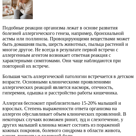
Подобные реакции организма лежат в основе развития
болезней аллергического генеза, например, бронхиальной
астмы или поллиноза. Провоцирующими веществами может
быть домашняя пыль, шерсть животных, пыльца растений и
многое другое. Не всегда в результате первой встречи с
аллергенным агентом возникает ответная реакция с
характерными симптомами. Они чаще наблюдаются при
повторной их встрече.
Большая часть аллергической патологии встречается в детском
возрасте. Основными клиническими проявлениями
аллергических реакций является насморк, отечность,
гиперемия, одышка и расстройство работы кишечника.
Аллергия беспокоит приблизительно 15-20% малышей и
взрослых. Степень выраженности ответа организма на
аллерген обуславливает объем клинических проявлений. В
некоторых случаях возможен ринит, зуд и слезотечение, у
других малышей клиника может состоять из поражений
кожных покровов, болевого синдрома в области живота,
кашля, тошноты и головной боли.