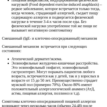
Пищевая анафилаксия, индуцированная физической
нагрузкой (Food dependent exercise-induced anaphlaxis) –
редкое заболевание, которое встречается только тогда,
когда человек, страдающий аллергией, съедает пищу
содержащую аллерген и подвергается физической
нагрузке в течение 3-4-х часов после еды. Без
физической нагрузки употребление той же пищи не
вызывает негативную симптоматику
Смешанный (IgE- и клеточно-опосредованный) механизм
Смешанный механизм встречается при следующих
состояниях:
Атопический дерматит/экзема.
Эозинофильные желудочно-кишечные расстройства.
Это эозинофильный эзофагит, эозинофильный
гастроэнтерит. Могут поражать пациентов любого
возраста, встречаются как у детей, так и у взрослых в
возрасте от 15 до 50 лет. Преимущественно страдает
мужской пол (примерно 70%). Около 80% имеют
положительный аллергологический анамнез (АтД,
астма, пищевая аллергия, поллиноз и т.д).
Симптомы клеточно-опосредованной пищевой аллергии
возникают через несколько часов (обычно 24-48) после