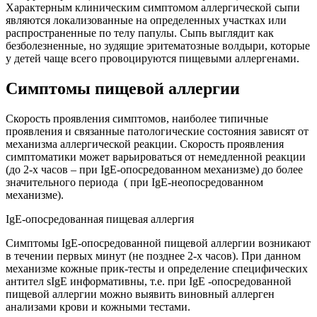
Характерным клиническим симптомом аллергической сыпи
являются локализованные на определенных участках или
распространенные по телу папулы. Сыпь выглядит как
безболезненные, но зудящие эритематозные волдыри, которые
у детей чаще всего провоцируются пищевыми аллергенами.
Симптомы пищевой аллергии
Скорость проявления симптомов, наиболее типичные
проявления и связанные патологические состояния зависят от
механизма аллергической реакции. Скорость проявления
симптоматики может варьироваться от немедленной реакции
(до 2-х часов – при IgE-опосредованном механизме) до более
значительного периода ( при IgE-неопосредованном
механизме).
IgE-опосредованная пищевая аллергия
Симптомы IgE-опосредованной пищевой аллергии возникают
в течении первых минут (не позднее 2-х часов). При данном
механизме кожные прик-тесты и определение специфических
антител sIgE информативны, т.е. при IgE -опосредованной
пищевой аллергии можно выявить виновный аллерген
анализами крови и кожными тестами.