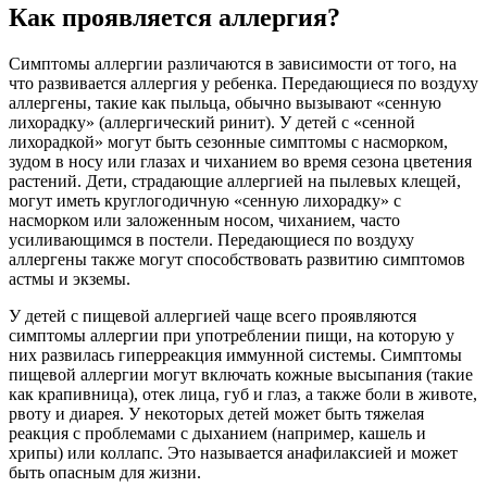
Как проявляется аллергия?
Симптомы аллергии различаются в зависимости от того, на
что развивается аллергия у ребенка. Передающиеся по воздуху
аллергены, такие как пыльца, обычно вызывают «сенную
лихорадку» (аллергический ринит). У детей с «сенной
лихорадкой» могут быть сезонные симптомы с насморком,
зудом в носу или глазах и чиханием во время сезона цветения
растений. Дети, страдающие аллергией на пылевых клещей,
могут иметь круглогодичную «сенную лихорадку» с
насморком или заложенным носом, чиханием, часто
усиливающимся в постели. Передающиеся по воздуху
аллергены также могут способствовать развитию симптомов
астмы и экземы.
У детей с пищевой аллергией чаще всего проявляются
симптомы аллергии при употреблении пищи, на которую у
них развилась гиперреакция иммунной системы. Симптомы
пищевой аллергии могут включать кожные высыпания (такие
как крапивница), отек лица, губ и глаз, а также боли в животе,
рвоту и диарея. У некоторых детей может быть тяжелая
реакция с проблемами с дыханием (например, кашель и
хрипы) или коллапс. Это называется анафилаксией и может
быть опасным для жизни.