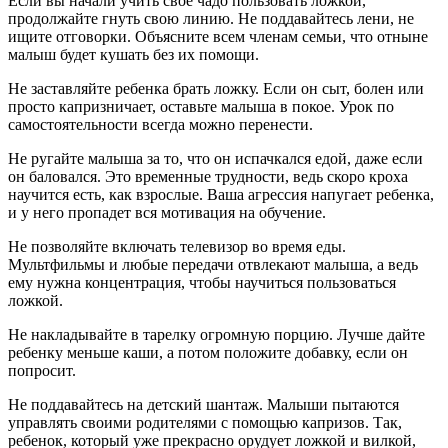
Если вы начали учить свое чадо пользовать ложкой,
продолжайте гнуть свою линию. Не поддавайтесь лени, не
ищите отговорки. Объясните всем членам семьи, что отныне
малыш будет кушать без их помощи.
Не заставляйте ребенка брать ложку. Если он сыт, болен или
просто капризничает, оставьте малыша в покое. Урок по
самостоятельности всегда можно перенести.
Не ругайте малыша за то, что он испачкался едой, даже если
он баловался. Это временные трудности, ведь скоро кроха
научится есть, как взрослые. Ваша агрессия напугает ребенка,
и у него пропадет вся мотивация на обучение.
Не позволяйте включать телевизор во время еды.
Мультфильмы и любые передачи отвлекают малыша, а ведь
ему нужна концентрация, чтобы научиться пользоваться
ложкой.
Не накладывайте в тарелку огромную порцию. Лучше дайте
ребенку меньше каши, а потом положите добавку, если он
попросит.
Не поддавайтесь на детский шантаж. Малыши пытаются
управлять своими родителями с помощью капризов. Так,
ребенок, который уже прекрасно орудует ложкой и вилкой,