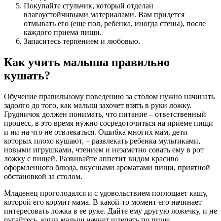
Покупайте стульчик, который отделан
влагоустойчивыми материалами. Вам придется
отмывать его (еще пол, ребенка, иногда стены), после
каждого приема пищи.
Запаситесь терпением и любовью.
Как учить малыша правильно
кушать?
Обучение правильному поведению за столом нужно начинать
задолго до того, как малыш захочет взять в руки ложку.
Грудничок должен понимать, что питание – ответственный
процесс, в это время нужно сосредоточиться на приеме пищи
и ни на что не отвлекаться. Ошибка многих мам, дети
которых плохо кушают, – развлекать ребенка мультиками,
новыми игрушками, чтением и незаметно совать ему в рот
ложку с пищей. Развивайте аппетит видом красиво
оформленного блюда, вкусными ароматами пищи, приятной
обстановкой за столом.
Младенец проголодался и с удовольствием поглощает кашу,
которой его кормит мама. В какой-то момент его начинает
интересовать ложка в ее руке. Дайте ему другую ложечку, и не
ругайтесь, когда малыш начнет шлепать по пище,