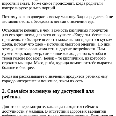
взрослый знает. То же самое происходит, когда родители
контролируют размер порций.
Поэтому важно доверять своему малышу. Задача родителей не
заставлять есть, а беседовать детьми о значении еды
Объясняйте ребенку, в чем важность различных продуктов
для его организма, для чего он кушает: «Когда ты бегаешь и
прыгаешь, то быстрее всего ты можешь подзарядиться куском
хлеба, потому что хлеб – источник быстрой энергии. Но при
этом у нашего организма есть и другие потребности. Нам
нужен жир, например, сливочное масло, для того, чтобы в
твоей голове рос мозг. Белок – те кирпичики, из которого
строятся мышцы. Мясо, рыба, курица помогают тебе вырасти
больше и быстрее.
Когда вы рассказываете о значении продуктов ребенку, ему
гораздо интереснее и понятнее, зачем их есть.
2. Сделайте полезную еду доступной для
ребенка.
Для этого пересмотрите, какая еда находится сейчас в
доступности у малыша. В отсутствии здоровых вариантов
ребенок не научится есть ту еду, которая полезна. Если малыш