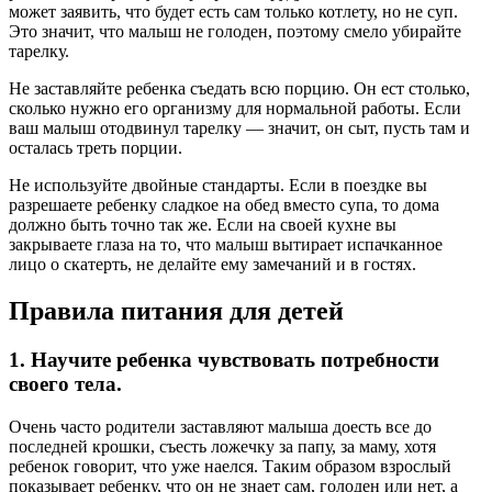
может заявить, что будет есть сам только котлету, но не суп.
Это значит, что малыш не голоден, поэтому смело убирайте
тарелку.
Не заставляйте ребенка съедать всю порцию. Он ест столько,
сколько нужно его организму для нормальной работы. Если
ваш малыш отодвинул тарелку — значит, он сыт, пусть там и
осталась треть порции.
Не используйте двойные стандарты. Если в поездке вы
разрешаете ребенку сладкое на обед вместо супа, то дома
должно быть точно так же. Если на своей кухне вы
закрываете глаза на то, что малыш вытирает испачканное
лицо о скатерть, не делайте ему замечаний и в гостях.
Правила питания для детей
1. Научите ребенка чувствовать потребности
своего тела.
Очень часто родители заставляют малыша доесть все до
последней крошки, съесть ложечку за папу, за маму, хотя
ребенок говорит, что уже наелся. Таким образом взрослый
показывает ребенку, что он не знает сам, голоден или нет, а