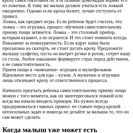
кроху самостоятельности, а остальные домочадцы кормят его
из ложечки. К тому же малыш должен учиться есть ложкой
ежедневно. Однако если кроха болеет, лучше отступить от
правил.
Ложка, как предмет игры. Если ребенок будет считать, что
ложка – это игрушка, процесс обучения самостоятельному
приему пищи затянется. Ложка – это столовый прибор,
которым кушают, а не играются. И это стоит помнить всегда.
Наказание за неаккуратность. Если вдруг каша была
просыпана на скатерть, не стоит ругать кроху. Предложите
малышу салфетку, пусть он вытрет ручки и ротик, сотрет кашу
со стола. Любое наказание формирует страх перед действием,
а не самостоятельность.
Прием пищи в «компании» игрушек и мультфильмов.
Идеальное место для еды – кухня. А мультики и игрушки
лишь отвлекают кроху от ответственного процесса.
Начинать приучать ребенка самостоятельному приему пищи
можно с того момента, как он заинтересовался ложкой или
когда вы начали вводить прикорм. Но нужно всегда
придерживаться главных правил: не ставьте перед крохой
непосильных задач и никогда не делайте за малыша то, что он
сам может сделать.
Когда малыш уже может есть