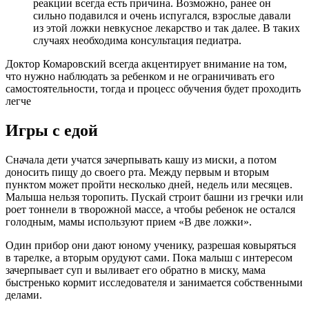
реакции всегда есть причина. Возможно, ранее он
сильно подавился и очень испугался, взрослые давали
из этой ложки невкусное лекарство и так далее. В таких
случаях необходима консультация педиатра.
Доктор Комаровский всегда акцентирует внимание на том,
что нужно наблюдать за ребенком и не ограничивать его
самостоятельности, тогда и процесс обучения будет проходить
легче
Игры с едой
Сначала дети учатся зачерпывать кашу из миски, а потом
доносить пищу до своего рта. Между первым и вторым
пунктом может пройти несколько дней, недель или месяцев.
Малыша нельзя торопить. Пускай строит башни из гречки или
роет тоннели в творожной массе, а чтобы ребенок не остался
голодным, мамы используют прием «В две ложки».
Один прибор они дают юному ученику, разрешая ковыряться
в тарелке, а вторым орудуют сами. Пока малыш с интересом
зачерпывает суп и выливает его обратно в миску, мама
быстренько кормит исследователя и занимается собственными
делами.