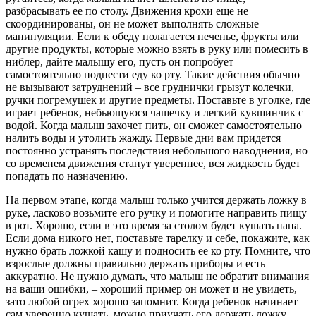
разбрасывать ее по столу. Движения крохи еще не
скоординированы, он не может выполнять сложные
манипуляции. Если к обеду полагается печенье, фрукты или
другие продукты, которые можно взять в руку или помесить в
ниблер, дайте малышу его, пусть он попробует
самостоятельно поднести еду ко рту. Такие действия обычно
не вызывают затруднений – все груднички грызут колечки,
ручки погремушек и другие предметы. Поставьте в уголке, где
играет ребенок, небьющуюся чашечку и легкий кувшинчик с
водой. Когда малыш захочет пить, он сможет самостоятельно
налить воды и утолить жажду. Первые дни вам придется
постоянно устранять последствия небольшого наводнения, но
со временем движения станут увереннее, вся жидкость будет
попадать по назначению.
На первом этапе, когда малыш только учится держать ложку в
руке, ласково возьмите его ручку и помогите направить пищу
в рот. Хорошо, если в это время за столом будет кушать папа.
Если дома никого нет, поставьте тарелку и себе, покажите, как
нужно брать ложкой кашу и подносить ее ко рту. Помните, что
взрослые должны правильно держать приборы и есть
аккуратно. Не нужно думать, что малыш не обратит внимания
на ваши ошибки, – хороший пример он может и не увидеть,
зато любой огрех хорошо запомнит. Когда ребенок начинает
сам уверенно кушать, можно приучать его держать ложку