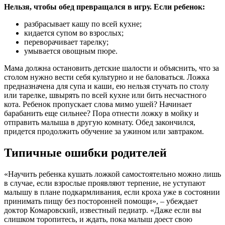
Нельзя, чтобы обед превращался в игру. Если ребенок:
разбрасывает кашу по всей кухне;
кидается супом во взрослых;
переворачивает тарелку;
умывается овощным пюре.
Мама должна остановить детские шалости и объяснить, что за
столом нужно вести себя культурно и не баловаться. Ложка
предназначена для супа и каши, ею нельзя стучать по столу
или тарелке, швырять по всей кухне или бить несчастного
кота. Ребенок пропускает слова мимо ушей? Начинает
барабанить еще сильнее? Пора отнести ложку в мойку и
отправить малыша в другую комнату. Обед закончился,
придется продолжить обучение за ужином или завтраком.
Типичные ошибки родителей
«Научить ребенка кушать ложкой самостоятельно можно лишь
в случае, если взрослые проявляют терпение, не уступают
малышу в плане подкармливания, если кроха уже в состоянии
принимать пищу без посторонней помощи», – убеждает
доктор Комаровский, известный педиатр. «Даже если вы
слишком торопитесь, и ждать, пока малыш доест свою