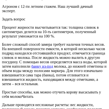
Агроном с 12-ти летним стажем. Наш лучший дачный
эксперт.
Задать вопрос
Процент жирности высчитывается так: толщина сливок в
сантиметрах делится на 10-ть сантиметров, полученный
результат умножается на 100 %.
Более сложный способ замера требует наличия точных весов.
На внешней поверхности емкости, в которой несколько часов
подряд находился отстоявшийся продукт, отмечается граница
сливок и молока. После жидкость можно вылить в другую
посудину. С помощью весов определяется масса воды, которой
затем наполнили
банку из-под
молока, до нижней отметины и
объем воды между полосами маркера. Для этого изначально
взвешивается сама тара (банка), потом отливается и
взвешивается жидкость, находящаяся между отметками, а
затем – вся остальная.
Простые способы, как можно отучить корову высасывать у
себя молокоЧитать
Дальше проводятся несложные расчеты: вес жидкости,