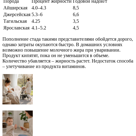
Порода
Процент жирности
Годовой надой/т
Айширская
4.0–4.3
8,5
Джерсейская
5.3–6
6,6
Тагильская
4.25
3,5
Ярославская
4.1–5.2
4,5
Пополнение стада такими представителями обойдется дорого,
однако затраты окупаются быстро. В домашних условиях
возможно повышение молочного жира при уваривании.
Продукт кипятят, пока он не уменьшится в объеме.
Количество убавляется – жирность растет. Недостаток способа
– улетучивание из продукта витаминов.