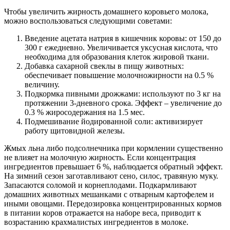
Чтобы увеличить жирность домашнего коровьего молока,
можно воспользоваться следующими советами:
Введение ацетата натрия в кишечник коровы: от 150 до
300 г ежедневно. Увеличивается уксусная кислота, что
необходима для образования клеток жировой ткани.
Добавка сахарной свеклы в пищу животных:
обеспечивает повышение молочножирности на 0.5 %
величину.
Подкормка пивными дрожжами: используют по 3 кг на
протяжении 3-дневного срока. Эффект – увеличение до
0.3 % жиросодержания на 1.5 мес.
Подмешивание йодированной соли: активизирует
работу щитовидной железы.
Жмых льна либо подсолнечника при кормлении существенно
не влияет на молочную жирность. Если концентрация
ингредиентов превышает 6 %, наблюдается обратный эффект.
На зимний сезон заготавливают сено, силос, травяную муку.
Запасаются соломой и корнеплодами. Подкармливают
домашних животных мешанками с отварным картофелем и
иными овощами. Передозировка концентрированных кормов
в питании коров отражается на наборе веса, приводит к
возрастанию крахмалистых ингредиентов в молоке.