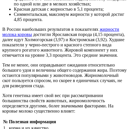
по одной или две в мелких хозяйствах;
Красная датская с жирностью в 5,1 процента;
Симментальская, максимум жирности у которой достиг
4,85 процента.
В России наибольших результатов в показателях
жирности
молока коровы
достигли Ярославская порода (4,15 процента),
далее идут Холмогорская (3,97) и Костромская (3,92). Худшие
показатели у черно-пестрого и красного степного вида
крупного рогатого животного. Жировой компонент у них
отмечается на уровне 3,3 процента. Это средние значения.
Тем не менее, они оправдывают ожидания относительно
большого удоя и величины общего содержания жира. Поэтому
остаются популярными у животноводов. Жирномолочный
скот пользуется спросом, но скорее в единичных случаях, не
для разведения стада.
Хотя генетика имеет свой вес при рассматривании
большинства свойств животных, жирномолочность
определяется другими, более значимыми факторами. На
коровье молоко существенно влияет:
№
Полезная информация
1
корма и их качество