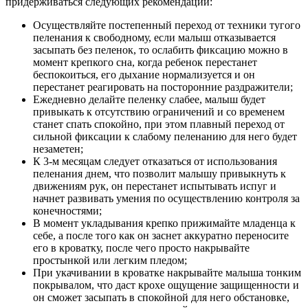
придерживаться следующих рекомендаций:
Осуществляйте постепенный переход от техники тугого
пеленания к свободному, если малыш отказывается
засыпать без пеленок, то ослабить фиксацию можно в
момент крепкого сна, когда ребенок перестанет
беспокоиться, его дыхание нормализуется и он
перестанет реагировать на посторонние раздражители;
Ежедневно делайте пеленку слабее, малыш будет
привыкать к отсутствию ограничений и со временем
станет спать спокойно, при этом плавный переход от
сильной фиксации к слабому пеленанию для него будет
незаметен;
К 3-м месяцам следует отказаться от использования
пеленания днем, что позволит малышу привыкнуть к
движениям рук, он перестанет испытывать испуг и
начнет развивать умения по осуществлению контроля за
конечностями;
В момент укладывания крепко прижимайте младенца к
себе, а после того как он заснет аккуратно переносите
его в кроватку, после чего просто накрывайте
простынкой или легким пледом;
При укачивании в кроватке накрывайте малыша тонким
покрывалом, что даст крохе ощущение защищенности и
он сможет засыпать в спокойной для него обстановке,