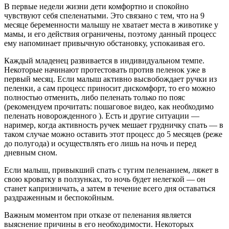
В первые недели жизни дети комфортно и спокойно
чувствуют себя спеленатыми. Это связано с тем, что на 9
месяце беременности малышу не хватает места в животике у
мамы, и его действия ограничены, поэтому данный процесс
ему напоминает привычную обстановку, успокаивая его.
Каждый младенец развивается в индивидуальном темпе.
Некоторые начинают протестовать против пеленок уже в
первый месяц. Если малыш активно высвобождает ручки из
пеленки, а сам процесс приносит дискомфорт, то его можно
полностью отменить, либо пеленать только по пояс
(рекомендуем прочитать: пошаговое видео, как необходимо
пеленать новорожденного ). Есть и другие ситуации —
наример, когда активность ручек мешает грудничку спать — в
таком случае можно оставить этот процесс до 5 месяцев (реже
до полугода) и осуществлять его лишь на ночь и перед
дневным сном.
Если малыш, привыкший спать с тугим пеленанием, ляжет в
свою кроватку в ползунках, то ночь будет нелегкой — он
станет капризничать, а затем в течение всего дня оставаться
раздраженным и беспокойным.
Важным моментом при отказе от пеленания является
выяснение причины в его необходимости. Некоторых