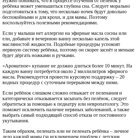
Нужно понимать, что в процессе отучения от пелёнок у
ребёнка может уменьшиться глубина сна. Следует морально
подготовиться к тому, что несколько ночек будут довольно
беспокойными и для крохи, и для мамы. Поэтому
воспользуйтесь полезными рекомендациями.
Если у малыша нет аллергии на эфирные масла сосны или
ели, добавьте в вечернюю ванну несколько капель этой
маслянистой жидкости. Подобные процедуры успокоят
нервную систему ребёнка, поэтому он скорее заснёт и меньше
будет дёргать ножками и ручками.
«Ароматное» купание не должно длиться более 10 минут. На
каждую ванну потребуется около 2 миллилитров эфирного
масла. Рекомендуется провести курсовую поддержку – 20
водных процедур с суточным перерывом между ними.
Если ребёнок слишком сложно отвыкает от пеленания и
категорически отказывается засыпать без пелёнок, следует
обратиться за помощью к педиатру или невропатологу. Это
поможет исключить наличие нервных заболеваний, а также
выбрать самый подходящий способ отказа от постоянного
укутывания.
Таким образом, пеленать или не пеленать ребёнка – личное
дело каждой мамы (за исключением проблем с детским