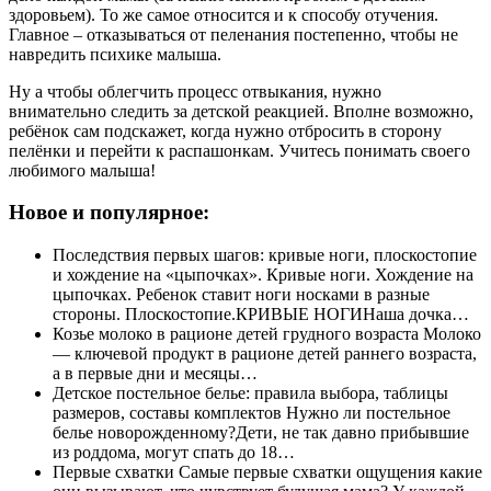
здоровьем). То же самое относится и к способу отучения.
Главное – отказываться от пеленания постепенно, чтобы не
навредить психике малыша.
Ну а чтобы облегчить процесс отвыкания, нужно
внимательно следить за детской реакцией. Вполне возможно,
ребёнок сам подскажет, когда нужно отбросить в сторону
пелёнки и перейти к распашонкам. Учитесь понимать своего
любимого малыша!
Новое и популярное:
Последствия первых шагов: кривые ноги, плоскостопие
и хождение на «цыпочках». Кривые ноги. Хождение на
цыпочках. Ребенок ставит ноги носками в разные
стороны. Плоскостопие.КРИВЫЕ НОГИНаша дочка…
Козье молоко в рационе детей грудного возраста Молоко
— ключевой продукт в рационе детей раннего возраста,
а в первые дни и месяцы…
Детское постельное белье: правила выбора, таблицы
размеров, составы комплектов Нужно ли постельное
белье новорожденному?Дети, не так давно прибывшие
из роддома, могут спать до 18…
Первые схватки Самые первые схватки ощущения какие