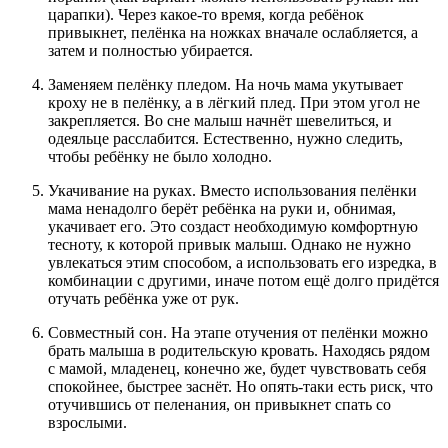
царапки). Через какое-то время, когда ребёнок
привыкнет, пелёнка на ножках вначале ослабляется, а
затем и полностью убирается.
Заменяем пелёнку пледом. На ночь мама укутывает
кроху не в пелёнку, а в лёгкий плед. При этом угол не
закрепляется. Во сне малыш начнёт шевелиться, и
одеяльце расслабится. Естественно, нужно следить,
чтобы ребёнку не было холодно.
Укачивание на руках. Вместо использования пелёнки
мама ненадолго берёт ребёнка на руки и, обнимая,
укачивает его. Это создаст необходимую комфортную
тесноту, к которой привык малыш. Однако не нужно
увлекаться этим способом, а использовать его изредка, в
комбинации с другими, иначе потом ещё долго придётся
отучать ребёнка уже от рук.
Совместный сон. На этапе отучения от пелёнки можно
брать малыша в родительскую кровать. Находясь рядом
с мамой, младенец, конечно же, будет чувствовать себя
спокойнее, быстрее заснёт. Но опять-таки есть риск, что
отучившись от пеленания, он привыкнет спать со
взрослыми.