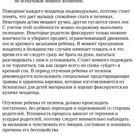
не испытывая лишних волнений.
Поведение каждого младенца индивидуально, поэтому стоит
понять, что дает малышу спокойнее спать в пеленках.
Некоторым детям мешают ручки, другие пугаются своих ног.
С учетом этой особенности можно по-разному выполнять
пеленание. Некоторые родители фиксируют только нижние
конечности и убирают предмет, ограничивающий движения,
после крепкого засыпания ребенка. В момент просыпания
младенец в большинстве случаев начинает плакать и в это
время его не следует сразу же брать на руки, пытаться
разговаривать с ним и успокаивать. Стоит немного подождать
и не торопиться, так как скорее всего он снова «уйдет» в
крепкий сон. В период отучения ребенка от пеленок
рекомендуется использовать специальные предотвращающие
травмы и царапины варежки, которые изготавливаются из
безопасных для детей материалов и хорошо фиксируются на
кулачке младенца.
Отучение ребенка от пеленок должно происходить
постепенно, без резких переходов и переживаний со стороны
родителей. Успешность процесса зависит от терпения и
усердия родителей, поэтому следует внимательно наблюдать
за малышом и чувствовать его эмоции, состояние и понимать
причины его беспокойства