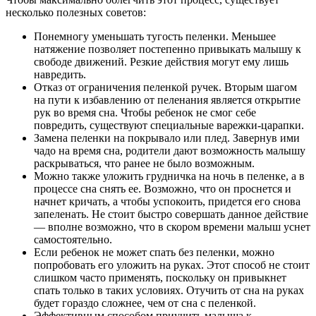
несколько полезных советов:
Понемногу уменьшать тугость пеленки. Меньшее
натяжение позволяет постепенно привыкать малышу к
свободе движений. Резкие действия могут ему лишь
навредить.
Отказ от ограничения пеленкой ручек. Вторым шагом
на пути к избавлению от пеленания является открытие
рук во время сна. Чтобы ребенок не смог себе
повредить, существуют специальные варежки-царапки.
Замена пеленки на покрывало или плед. Завернув ими
чадо на время сна, родители дают возможность малышу
раскрываться, что ранее не было возможным.
Можно также уложить грудничка на ночь в пеленке, а в
процессе сна снять ее. Возможно, что он проснется и
начнет кричать, а чтобы успокоить, придется его снова
запеленать. Не стоит быстро совершать данное действие
— вполне возможно, что в скором времени малыш уснет
самостоятельно.
Если ребенок не может спать без пеленки, можно
попробовать его уложить на руках. Этот способ не стоит
слишком часто применять, поскольку он привыкнет
спать только в таких условиях. Отучить от сна на руках
будет гораздо сложнее, чем от сна с пеленкой.
Эффективным способом приучить малыша к