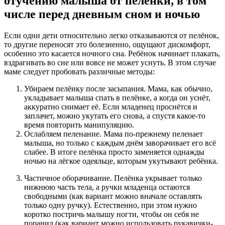
отучению малыша от пелёнки, в том
числе перед дневным сном и ночью
Если одни дети относительно легко отказываются от пелёнок,
то другие переносят это болезненно, ощущают дискомфорт,
особенно это касается ночного сна. Ребёнок начинает плакать,
вздрагивать во сне или вовсе не может уснуть. В этом случае
маме следует пробовать различные методы:
Убираем пелёнку после засыпания. Мама, как обычно,
укладывает малыша спать в пелёнке, а когда он уснёт,
аккуратно снимает её. Если младенец проснётся и
заплачет, можно укутать его снова, а спустя какое-то
время повторить манипуляцию.
Ослабляем пеленание. Мама по-прежнему пеленает
малыша, но только с каждым днём заворачивает его всё
слабее. В итоге пелёнка просто заменяется однажды
ночью на лёгкое одеяльце, которым укутывают ребёнка.
Частичное оборачивание. Пелёнка укрывает только
нижнюю часть тела, а ручки младенца остаются
свободными (как вариант можно вначале оставлять
только одну ручку). Естественно, при этом нужно
коротко постричь малышу ногти, чтобы он себя не
поранил (как вариант можно использовать рукавички-