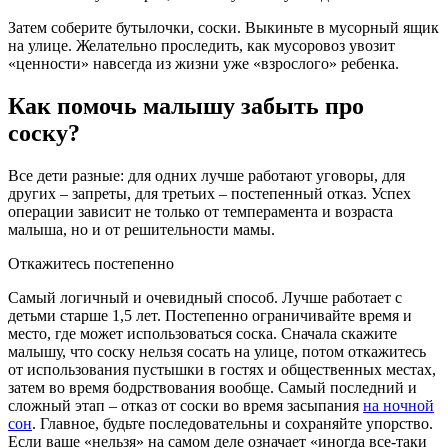
Затем соберите бутылочки, соски. Выкиньте в мусорный ящик
на улице. Желательно проследить, как мусоровоз увозит
«ценности» навсегда из жизни уже «взрослого» ребенка.
Как помочь малышу забыть про
соску?
Все дети разные: для одних лучше работают уговоры, для
других – запреты, для третьих – постепенный отказ. Успех
операции зависит не только от темперамента и возраста
малыша, но и от решительности мамы.
Откажитесь постепенно
Самый логичный и очевидный способ. Лучше работает с
детьми старше 1,5 лет. Постепенно ограничивайте время и
место, где может использоваться соска. Сначала скажите
малышу, что соску нельзя сосать на улице, потом откажитесь
от использования пустышки в гостях и общественных местах,
затем во время бодрствования вообще. Самый последний и
сложный этап – отказ от соски во время засыпания
на ночной
сон
. Главное, будьте последовательны и сохраняйте упорство.
Если ваше «нельзя» на самом деле означает «иногда все-таки