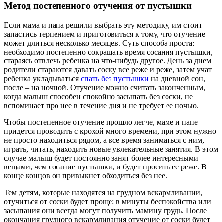
Метод постепенного отучения от пустышки
Если мама и папа решили выбрать эту методику, им стоит
запастись терпением и приготовиться к тому, что отучение
может длиться несколько месяцев. Суть способа проста:
необходимо постепенно сокращать время сосания пустышки,
стараясь отвлечь ребенка на что-нибудь другое. День за днем
родители стараются давать соску все реже и реже, затем учат
ребенка укладываться
спать без пустышки
на дневной сон,
после – на ночной. Отучение можно считать законченным,
когда малыш способен спокойно засыпать без соски, не
вспоминает про нее в течение дня и не требует ее ночью.
Чтобы постепенное отучение прошло легче, маме и папе
придется проводить с крохой много времени, при этом нужно
не просто находиться рядом, а все время заниматься с ним,
играть, читать, находить новые увлекательные занятия. В этом
случае малыш будет постоянно занят более интересными
вещами, чем сосание пустышки, и будет просить ее реже. В
конце концов он привыкнет обходиться без нее.
Тем детям, которые находятся на грудном вскармливании,
отучиться от соски будет проще: в минуты беспокойства или
засыпания они всегда могут получить мамину грудь. После
окончания грудного вскармливания отучение от соски будет