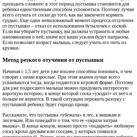
проходить сложнее: в этот период пустышка становится для
ребенка единственным способом успокоиться. Поэтому лучше
всего отучать от соски до того, как вы закончите кормить
грудью. Еще один немаловажный момент процесса отлучения
от пустышки – отказ от использования бутылочек с соской.
Если вы убираете пустышку, вы должны устранить и любые
напоминания о ней, иначе все ваши усилия будут напрасны.
Если позволяет возраст малыша, следует учить его пить из
кружки.
Метод резкого отучения от пустышки
Начиная с 1,5 лет дети уже вполне способны понимать, о чем
говорят с ними взрослые. При этом знания лучше всего
усваиваются тогда, когда подаются в игровой форме. Поэтому
для уже подросшего малыша можно придумать интересную
короткую историю, в конце которой соска «уходит» от него и
больше не вернется. В такой ситуации пережить разлуку с
пустышкой ребенку будет гораздо проще.
Расскажите, что пустышка «убежала» в лес, к мишкам и
лисичкам. Или поведайте о том, что ее «украла хитрая
мышка». В конце концов, можно просто «подарить» любимую
соску крохи друзьям или соседям, у которых появился
новорожденный. Лучше, если вы продемонстрируете ребенку