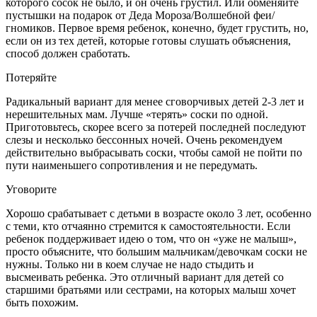
которого сосок не было, и он очень грустил. Или обменяйте
пустышки на подарок от Деда Мороза/Волшебной феи/
гномиков. Первое время ребенок, конечно, будет грустить, но,
если он из тех детей, которые готовы слушать объяснения,
способ должен сработать.
Потеряйте
Радикальный вариант для менее сговорчивых детей 2-3 лет и
нерешительных мам. Лучше «терять» соски по одной.
Приготовьтесь, скорее всего за потерей последней последуют
слезы и несколько бессонных ночей. Очень рекомендуем
действительно выбрасывать соски, чтобы самой не пойти по
пути наименьшего сопротивления и не передумать.
Уговорите
Хорошо срабатывает с детьми в возрасте около 3 лет, особенно
с теми, кто отчаянно стремится к самостоятельности. Если
ребенок поддерживает идею о том, что он «уже не малыш»,
просто объясните, что большим мальчикам/девочкам соски не
нужны. Только ни в коем случае не надо стыдить и
высмеивать ребенка. Это отличный вариант для детей со
старшими братьями или сестрами, на которых малыш хочет
быть похожим.