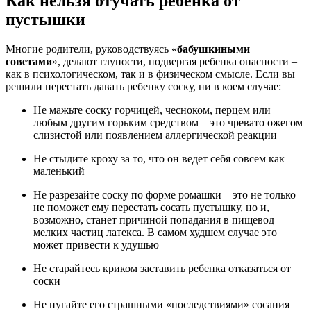
Как нельзя отучать ребенка от
пустышки
Многие родители, руководствуясь «
бабушкиными
советами
», делают глупости, подвергая ребенка опасности –
как в психологическом, так и в физическом смысле. Если вы
решили перестать давать ребенку соску, ни в коем случае:
Не мажьте соску горчицей, чесноком, перцем или
любым другим горьким средством – это чревато ожегом
слизистой или появлением аллергической реакции
Не стыдите кроху за то, что он ведет себя совсем как
маленький
Не разрезайте соску по форме ромашки – это не только
не поможет ему перестать сосать пустышку, но и,
возможно, станет причиной попадания в пищевод
мелких частиц латекса. В самом худшем случае это
может привести к удушью
Не старайтесь криком заставить ребенка отказаться от
соски
Не пугайте его страшными «последствиями» сосания