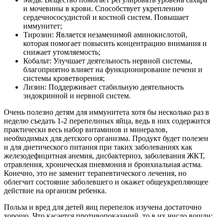
и мочевины в крови. Способствует укреплению
сердечнососудистой и костной систем. Повышает
иммунитет;
Тирозин: Является незаменимой аминокислотой,
которая помогает повысить концентрацию внимания и
снижает утомляемость;
Кобальт: Улучшает деятельность нервной системы,
благоприятно влияет на функционирование печени и
системы кроветворения;
Лизин: Поддерживает стабильную деятельность
эндокринной и нервной систем.
Очень полезно детям для иммунитета хотя бы несколько раз в
неделю съедать 1-2 перепелиных яйца, ведь в них содержится
практически весь набор витаминов и минералов,
необходимых для детского организма. Продукт будет полезен
и для диетического питания при таких заболеваниях как
железодефицитная анемия, дисбактериоз, заболевания ЖКТ,
отравления, хроническая пневмония и бронхиальная астма.
Конечно, это не заменит терапевтического лечения, но
облегчит состояние заболевшего и окажет общеукрепляющее
действие на организм ребенка.
Польза и вред для детей яиц перепелок изучена достаточно
хорошо. Что касается противопоказаний, то в их число вошли: