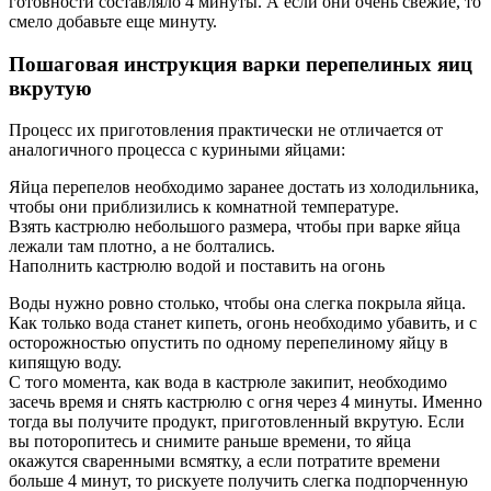
готовности составляло 4 минуты. А если они очень свежие, то
смело добавьте еще минуту.
Пошаговая инструкция варки перепелиных яиц
вкрутую
Процесс их приготовления практически не отличается от
аналогичного процесса с куриными яйцами:
Яйца перепелов необходимо заранее достать из холодильника,
чтобы они приблизились к комнатной температуре.
Взять кастрюлю небольшого размера, чтобы при варке яйца
лежали там плотно, а не болтались.
Наполнить кастрюлю водой и поставить на огонь
Воды нужно ровно столько, чтобы она слегка покрыла яйца.
Как только вода станет кипеть, огонь необходимо убавить, и с
осторожностью опустить по одному перепелиному яйцу в
кипящую воду.
С того момента, как вода в кастрюле закипит, необходимо
засечь время и снять кастрюлю с огня через 4 минуты. Именно
тогда вы получите продукт, приготовленный вкрутую. Если
вы поторопитесь и снимите раньше времени, то яйца
окажутся сваренными всмятку, а если потратите времени
больше 4 минут, то рискуете получить слегка подпорченную