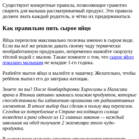
Существуют конкретные правила, позволяющие грамотно
сварить для малыша рассматриваемый продукт. Эти правила
должен знать каждый родитель, и чётко их придерживаться.
Как правильно пить сырое яйцо
Яйца перепелов максимально полезны именно в сыром виде.
Если вы всё же решили давать своему чаду термически
необработанную продукцию, непременно вымойте скорлупу
тёплой водой с мылом. Также помните о том, что
сырое яйцо
показано малышам
не младше 1-го годика.
Разбейте мытое яйцо и вылейте в чашечку. Желательно, чтобы
ребёнок выпил его до завтрака натощак.
Знаете ли вы?
После бомбардировки Хиросимы и Нагасаки
врачи в Японии активно занялись поиском продуктов, которые
способствовали бы избавлению организма от радиоактивных
элементов. В итоге выбор был сделан в пользу яиц перепелов.
Сегодня их потребление в Стране восходящего солнца
возведено в ранг одного из 12 главных законов — каждый
школьник на обед получает 2 экземпляра этого чудо-
продукта
.
В сыром виде малыши зачастую отказываются принимать