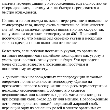
система терморегуляции у новорожденных еще полностью не
сформировалась, поэтому малыш быстро перегревается и
быстро охлаждается.
Слишком теплая одежда вызывает перегревание и повышение
температуры тела, иногда очень значительное. Мне известен
случай, когда мамочке пришлось вызвать ночью скорую, так
как у малыша поднялась температура до 40С. Причиной
послужило то, что малыш был серьезно укутан в несколько
теплых одеял, а ночью включили отопление.
Более того, если ребенок постоянно укутан, то организм
начинает воспринимать малейшее похолодание как угрозу, а
уметь противостоять этой угрозе не будет. Что приведет в
более старшем возрасте к постоянным простудам и
пониженному иммунитету.
У доношенных новорожденных теплопродукция несколько
опережает по интенсивности теплоотдачу. Однако на
протяжении первого месяца жизни процессы терморегуляции
несколько несовершенны. Особенно это касается
недоношенных или маловесных детей, масса тела которых
при рождении была около 2,5 кг или меньше. Новорожденные
дети имеют довольно тонкий подкожный жировой слой,
играющий одну из основных ролей в защите организма от