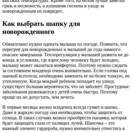
высоких температурах. Кроме того, на белом лучше заметна
грязь и несвежесть, а излишняя гигиена в уходе за
новорожденным не повредит.
Как выбрать шапку для
новорожденного
Обязательно нужно одевать малыша по погоде. Помнить, что
перегрев для новорожденных и малышей до года намного
опаснее замерзания. Теплорегуляция у малышей развита не до
конца, в условиях, где взрослому человеку будет холодно,
малышу может оказаться комфортно. Поэтому нужно следить
за состоянием младенца очень внимательно. Если голова под
шапкой вспотела, необходимо заменить ее на более тонкую, не
утепленную. Когда мокрый ребенок попадает на улицу,
существует большая вероятность, что он заболеет. Простудные
заболевания развиваются у детей очень быстро. Поэтому
проще их не допустить, чем лечить.
В первые месяцы жизни младенец всегда гуляет в шапке.
Даже в жаркую погоду она необходима, чтобы защитить от
солнца. В таких случаях можно приобрести панамку, которая
будет защищать глаза от палящих лучей. Шапочка – это
важный элемент гардероба, нужно внимательно отнестись к