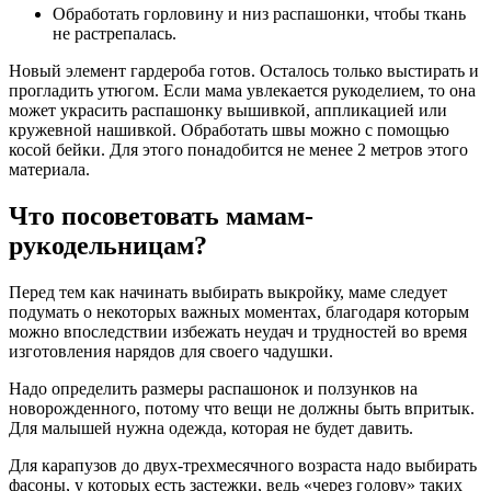
Обработать горловину и низ распашонки, чтобы ткань
не растрепалась.
Новый элемент гардероба готов. Осталось только выстирать и
прогладить утюгом. Если мама увлекается рукоделием, то она
может украсить распашонку вышивкой, аппликацией или
кружевной нашивкой. Обработать швы можно с помощью
косой бейки. Для этого понадобится не менее 2 метров этого
материала.
Что посоветовать мамам-
рукодельницам?
Перед тем как начинать выбирать выкройку, маме следует
подумать о некоторых важных моментах, благодаря которым
можно впоследствии избежать неудач и трудностей во время
изготовления нарядов для своего чадушки.
Надо определить размеры распашонок и ползунков на
новорожденного, потому что вещи не должны быть впритык.
Для малышей нужна одежда, которая не будет давить.
Для карапузов до двух-трехмесячного возраста надо выбирать
фасоны, у которых есть застежки, ведь «через голову» таких