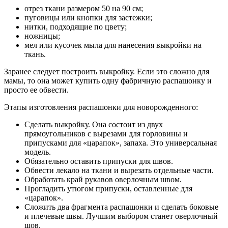
отрез ткани размером 50 на 90 см;
пуговицы или кнопки для застежки;
нитки, подходящие по цвету;
ножницы;
мел или кусочек мыла для нанесения выкройки на
ткань.
Заранее следует построить выкройку. Если это сложно для
мамы, то она может купить одну фабричную распашонку и
просто ее обвести.
Этапы изготовления распашонки для новорожденного:
Сделать выкройку. Она состоит из двух
прямоугольников с вырезами для горловины и
припусками для «царапок», запаха. Это универсальная
модель.
Обязательно оставить припуски для швов.
Обвести лекало на ткани и вырезать отдельные части.
Обработать край рукавов оверлочным швом.
Прогладить утюгом припуски, оставленные для
«царапок».
Сложить два фрагмента распашонки и сделать боковые
и плечевые швы. Лучшим выбором станет оверлочный
шов.