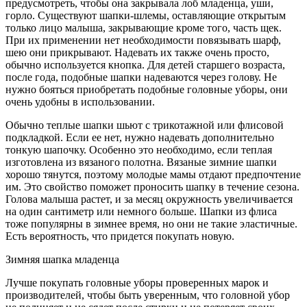
предусмотреть, чтобы она закрывала лоб младенца, уши,
горло. Существуют шапки-шлемы, оставляющие открытым
только лицо малыша, закрывающие кроме того, часть щек.
При их применении нет необходимости повязывать шарф,
шею они прикрывают. Надевать их также очень просто,
обычно используется кнопка. Для детей старшего возраста,
после года, подобные шапки надеваются через голову. Не
нужно бояться приобретать подобные головные уборы, они
очень удобны в использовании.
Обычно теплые шапки шьют с трикотажной или флисовой
подкладкой. Если ее нет, нужно надевать дополнительно
тонкую шапочку. Особенно это необходимо, если теплая
изготовлена из вязаного полотна. Вязаные зимние шапки
хорошо тянутся, поэтому молодые мамы отдают предпочтение
им. Это свойство поможет проносить шапку в течение сезона.
Голова малыша растет, и за месяц окружность увеличивается
на один сантиметр или немного больше. Шапки из флиса
тоже популярны в зимнее время, но они не такие эластичные.
Есть вероятность, что придется покупать новую.
Зимняя шапка младенца
Лучше покупать головные уборы проверенных марок и
производителей, чтобы быть уверенным, что головной убор