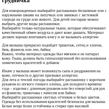
грудничка
Для новорожденных выбирайте распашонки бесшовные или с
наружными швами на липучках или завязках с застежкой
спереди на груди или животе. Для детей постарше можно
выбрать другие виды распашонки;
Выбирайте только натуральные ткани, которые обеспечивают
качественный обмен воздуха и дают коже дышать. Материал
должен хорошо впитывать влагу и не вызывать аллергию
Для малыша прекрасно подойдет трикотаж, ситец и хлопок,
бязь, фланель или лен, байка;
Важно, чтобы материал одежды был мягким и не натирал
кожу. Ткань должна быть гипоаллергенной без использования
химических красителей и добавок
Иначе у малыша может возникнуть сыпь и раздражения на
коже, отечность и другие признаки аллергии;
Для лета и теплой погоды выбирайте распашонку с коротким
рукавом из легкого тонкого хлопка, для холодного времени
года – изделия с длинным рукавом или без отверстий для рук
из фланели, трикотажа с начесом или байки;
Выбирайте распашонки светлых оттенков и белых цветов.
Одежда без использования красителей безопасна для малыша.
Белые вещи более устойчивы к стирке при высокой