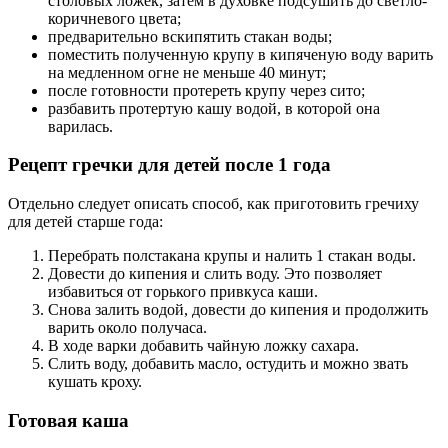
столовых ложек, затем в духовке подсушить до светло-
коричневого цвета;
предварительно вскипятить стакан воды;
поместить полученную крупу в кипяченую воду варить
на медленном огне не меньше 40 минут;
после готовности протереть крупу через сито;
разбавить протертую кашу водой, в которой она
варилась.
Рецепт гречки для детей после 1 года
Отдельно следует описать способ, как приготовить гречиху
для детей старше года:
Перебрать полстакана крупы и налить 1 стакан воды.
Довести до кипения и слить воду. Это позволяет
избавиться от горького привкуса каши.
Снова залить водой, довести до кипения и продолжить
варить около получаса.
В ходе варки добавить чайную ложку сахара.
Слить воду, добавить масло, остудить и можно звать
кушать кроху.
Готовая каша