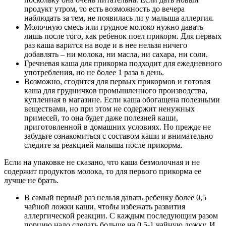
продукт утром, то есть возможность до вечера
наблюдать за тем, не появилась ли у малыша аллергия.
Молочную смесь или грудное молоко нужно давать
лишь после того, как ребенок поел прикорм. Для первых
раз каша варится на воде и в нее нельзя ничего
добавлять – ни молока, ни масла, ни сахара, ни соли.
Гречневая каша для прикорма подходит для ежедневного
употребления, но не более 1 раза в день.
Возможно, сгодится для первых прикормов и готовая
каша для грудничков промышленного производства,
купленная в магазине. Если каша обогащена полезными
веществами, но при этом не содержит ненужных
примесей, то она будет даже полезней каши,
приготовленной в домашних условиях. Но прежде не
забудьте ознакомиться с составом каши и внимательно
следите за реакцией малыша после прикорма.
Если на упаковке не сказано, что каша безмолочная и не
содержит продуктов молока, то для первого прикорма ее
лучше не брать.
В самый первый раз нельзя давать ребенку более 0,5
чайной ложки каши, чтобы избежать развития
аллергической реакции. С каждым последующим разом
порцию надо сделать больше на 0,5-1 чайную ложку. И