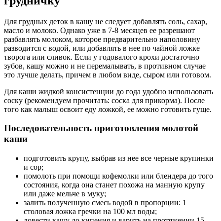
грудничку
Для грудных деток в кашу не следует добавлять соль, сахар,
масло и молоко. Однако уже в 7-8 месяцев ее разрешают
разбавлять молоком, которое предварительно наполовину
разводится с водой, или добавлять в нее по чайной ложке
творога или сливок. Если у годовалого крохи достаточно
зубов, кашу можно и не перемалывать, в противном случае
это лучше делать, причем в любом виде, сыром или готовом.
Для каши жидкой консистенции до года удобно использовать
соску (рекомендуем прочитать: соска для прикорма). После
того как малыш освоит еду ложкой, ее можно готовить гуще.
Последовательность приготовления молотой
каши
подготовить крупу, выбрав из нее все черные крупинки
и сор;
помолоть при помощи кофемолки или блендера до того
состояния, когда она станет похожа на манную крупу
или даже мельче в муку;
залить полученную смесь водой в пропорции: 1
столовая ложка гречки на 100 мл воды;
довести кашу до кипения и варить на протяжении 15