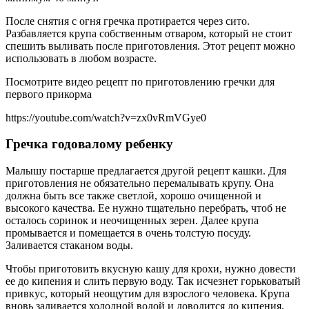
После снятия с огня гречка протирается через сито.
Разбавляется крупа собственным отваром, который не стоит
спешить выливать после приготовления. Этот рецепт можно
использовать в любом возрасте.
Посмотрите видео рецепт по приготовлению гречки для
первого прикорма
https://youtube.com/watch?v=zx0vRmVGye0
Гречка годовалому ребенку
Малышу постарше предлагается другой рецепт кашки. Для
приготовления не обязательно перемалывать крупу. Она
должна быть все также светлой, хорошо очищенной и
высокого качества. Ее нужно тщательно перебрать, чтоб не
осталось соринок и неочищенных зерен. Далее крупа
промывается и помещается в очень толстую посуду.
Заливается стаканом воды.
Чтобы приготовить вкусную кашу для крохи, нужно довести
ее до кипения и слить первую воду. Так исчезнет горьковатый
привкус, который неощутим для взрослого человека. Крупа
вновь заливается холодной водой и доводится до кипения.