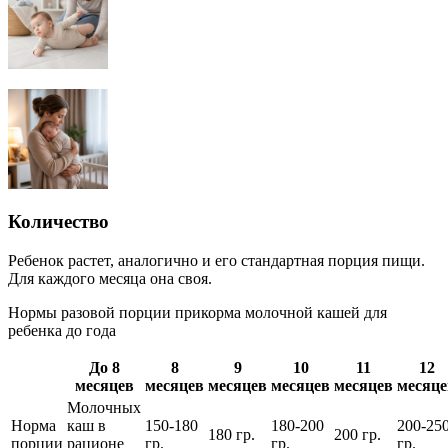
Количество
Ребенок растет, аналогично и его стандартная порция пищи.
Для каждого месяца она своя.
Нормы разовой порции прикорма молочной кашей для
ребенка до года
До 8
8
9
10
11
12
месяцев
месяцев
месяцев
месяцев
месяцев
месяце
Молочных
Норма
каш в
150-180
180-200
200-25
180 гр.
200 гр.
порции
рационе
гр.
гр.
гр.