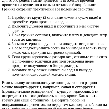
Для этого рецепта маме придется чуть больше времени
провести на кухне, но и пользы от такого блюда больше.
Гречиха сохранит практически все полезные свойства:
Переберите крупу (2 столовые ложки в сухом виде) и
промойте зерна проточной водой.
Включите духовой шкаф и просушите в нем чистую
ядрицу.
Пока гречиха остывает, включите плиту и доведите литр
воды до кипения.
Засыпьте зерна в воду и снова доведите все до кипения.
После следует убавить огонь на минимум и варить кашу
около часа, прикрыв кастрюлю крышкой.
Если крупа хорошенько разварилась, откиньте ее на сито
и с помощью толкушки для приготовления пюре
протрите получившееся блюдо дважды.
Добавьте пару ложек кипяченой воды в кашу до
получения однородной консистенции.
Если малышу исполнилось уже полгода, то в его рацион
можно вводить фрукты, например, банан и сухофрукты
(предварительно разваренные) – курагу и чернослив. Эти
ингредиенты можно добавлять в кашу крохе. Как варить
гречку для каши с топингом? Выберите любой из
понравившихся рецептов, но перед тем как подавать блюдо на
стол, добавьте в него протертый фрукт или сухофрукт.