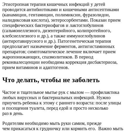
Этиотропная терапия кишечных инфекций у детей
проводится антибиотиками и кишечными антисептиками
(канамицин, гентамицин, полимиксин, фуразолидон,
налидиксовая кислота), энтеросорбентами. Показан прием
специфических бактериофагов и лактоглобулинов
(сальмонеллезного, дизентерийного, колипротейного,
клебсиеллезного и др.), а также иммуноглобулинов
(антиротавирусного и др.). Патогенетическая терапия
предполагает назначение ферментов, антигистаминных
препаратов; симптоматическое лечение включает прием
жаропонижающих, спазмолитиков. В период
реконвалесценции необходима коррекция дисбактериоза,
прием витаминов и адаптогенов.
Что делать, чтобы не заболеть
Частое и тщательное мытье рук с мылом — профилактика
любых вирусных и бактериальных инфекций. Нужно
приучить ребенка к этому с раннего возраста: после улицы
и посещения туалета, перед едой и просто несколько
раз в день.
Родителям необходимо мыть руки самим, прежде
чем прикасаться к грудничку или кормить его. Важно мыть