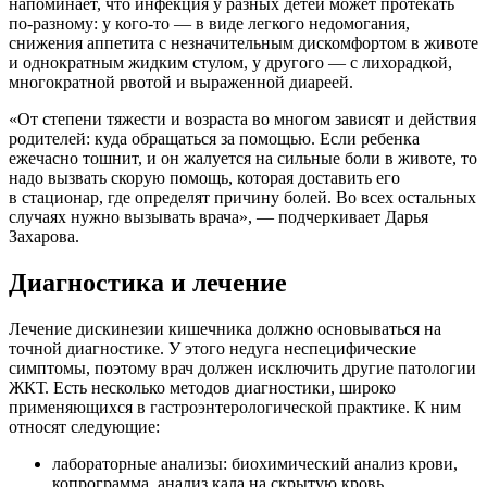
напоминает, что инфекция у разных детей может протекать
по-разному: у кого-то — в виде легкого недомогания,
снижения аппетита с незначительным дискомфортом в животе
и однократным жидким стулом, у другого — с лихорадкой,
многократной рвотой и выраженной диареей.
«От степени тяжести и возраста во многом зависят и действия
родителей: куда обращаться за помощью. Если ребенка
ежечасно тошнит, и он жалуется на сильные боли в животе, то
надо вызвать скорую помощь, которая доставить его
в стационар, где определят причину болей. Во всех остальных
случаях нужно вызывать врача», — подчеркивает Дарья
Захарова.
Диагностика и лечение
Лечение дискинезии кишечника должно основываться на
точной диагностике. У этого недуга неспецифические
симптомы, поэтому врач должен исключить другие патологии
ЖКТ. Есть несколько методов диагностики, широко
применяющихся в гастроэнтерологической практике. К ним
относят следующие:
лабораторные анализы: биохимический анализ крови,
копрограмма, анализ кала на скрытую кровь,