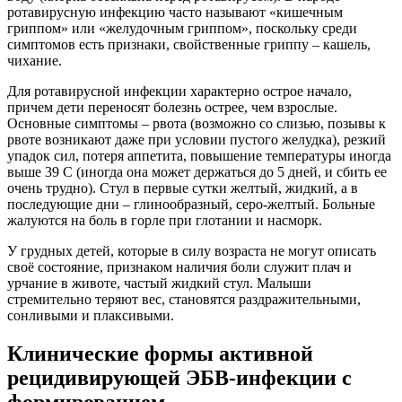
ротавирусную инфекцию часто называют «кишечным
гриппом» или «желудочным гриппом», поскольку среди
симптомов есть признаки, свойственные гриппу – кашель,
чихание.
Для ротавирусной инфекции характерно острое начало,
причем дети переносят болезнь острее, чем взрослые.
Основные симптомы – рвота (возможно со слизью, позывы к
рвоте возникают даже при условии пустого желудка), резкий
упадок сил, потеря аппетита, повышение температуры иногда
выше 39 С (иногда она может держаться до 5 дней, и сбить ее
очень трудно). Стул в первые сутки желтый, жидкий, а в
последующие дни – глинообразный, серо-желтый. Больные
жалуются на боль в горле при глотании и насморк.
У грудных детей, которые в силу возраста не могут описать
своё состояние, признаком наличия боли служит плач и
урчание в животе, частый жидкий стул. Малыши
стремительно теряют вес, становятся раздражительными,
сонливыми и плаксивыми.
Клинические формы активной
рецидивирующей ЭБВ-инфекции с
формированием