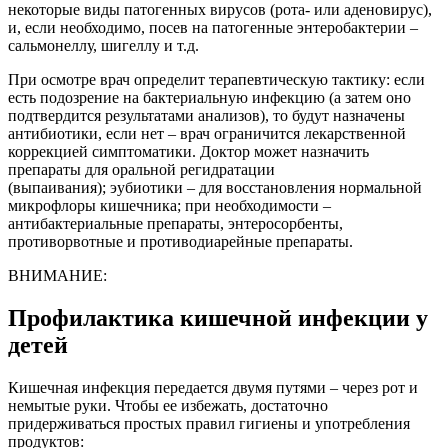
некоторые виды патогенных вирусов (рота- или аденовирус),
и, если необходимо, посев на патогенные энтеробактерии –
сальмонеллу, шигеллу и т.д.
При осмотре врач определит терапевтическую тактику: если
есть подозрение на бактериальную инфекцию (а затем оно
подтвердится результатами анализов), то будут назначены
антибиотики, если нет – врач ограничится лекарственной
коррекцией симптоматики. Доктор может назначить
препараты для оральной регидратации
(выпаивания); эубиотики – для восстановления нормальной
микрофлоры кишечника; при необходимости –
антибактериальные препараты, энтеросорбенты,
противорвотные и противодиарейные препараты.
ВНИМАНИЕ:
Профилактика кишечной инфекции у
детей
Кишечная инфекция передается двумя путями – через рот и
немытые руки. Чтобы ее избежать, достаточно
придерживаться простых правил гигиены и употребления
продуктов: