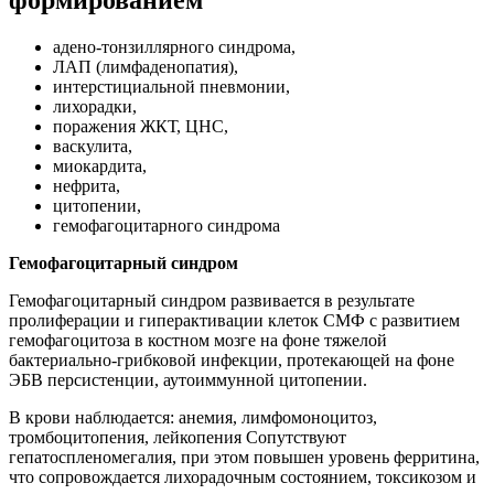
адено-тонзиллярного синдрома,
ЛАП (лимфаденопатия),
интерстициальной пневмонии,
лихорадки,
поражения ЖКТ, ЦНС,
васкулита,
миокардита,
нефрита,
цитопении,
гемофагоцитарного синдрома
Гемофагоцитарный синдром
Гемофагоцитарный синдром развивается в результате
пролиферации и гиперактивации клеток СМФ с развитием
гемофагоцитоза в костном мозге на фоне тяжелой
бактериально-грибковой инфекции, протекающей на фоне
ЭБВ персистенции, аутоиммунной цитопении.
В крови наблюдается: анемия, лимфомоноцитоз,
тромбоцитопения, лейкопения Сопутствуют
гепатоспленомегалия, при этом повышен уровень ферритина,
что сопровождается лихорадочным состоянием, токсикозом и