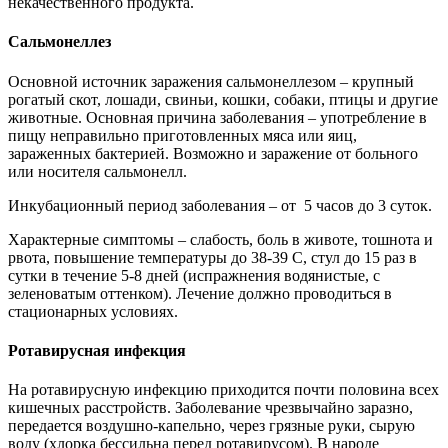
некачественного продукта.
Сальмонеллез
Основной источник заражения сальмонеллезом – крупный
рогатый скот, лошади, свиньи, кошки, собаки, птицы и другие
животные. Основная причина заболевания – употребление в
пищу неправильно приготовленных мяса или яиц,
зараженных бактерией. Возможно и заражение от больного
или носителя сальмонелл.
Инкубационный период заболевания – от 5 часов до 3 суток.
Характерные симптомы – слабость, боль в животе, тошнота и
рвота, повышение температуры до 38-39 С, стул до 15 раз в
сутки в течение 5-8 дней (испражнения водянистые, с
зеленоватым оттенком). Лечение должно проводиться в
стационарных условиях.
Ротавирусная инфекция
На ротавирусную инфекцию приходится почти половина всех
кишечных расстройств. Заболевание чрезвычайно заразно,
передается воздушно-капельно, через грязные руки, сырую
воду (хлорка бессильна перед ротавирусом). В народе