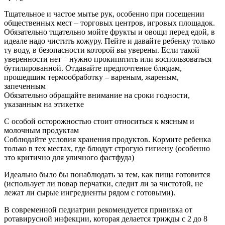
Тщательное и частое мытье рук, особенно при посещении
общественных мест – торговых центров, игровых площадок.
Обязательно тщательно мойте фрукты и овощи перед едой, в
идеале надо чистить кожуру. Пейте и давайте ребенку только
ту воду, в безопасности которой вы уверены. Если такой
уверенности нет – нужно прокипятить или воспользоваться
бутилированной. Отдавайте предпочтение блюдам,
прошедшим термообработку – вареным, жареным,
запеченным
Обязательно обращайте внимание на сроки годности,
указанным на этикетке
С особой осторожностью стоит относиться к мясным и
молочным продуктам
Соблюдайте условия хранения продуктов. Кормите ребенка
только в тех местах, где блюдут строгую гигиену (особенно
это критично для уличного фастфуда)
Идеально было бы понаблюдать за тем, как пища готовится
(использует ли повар перчатки, следит ли за чистотой, не
лежат ли сырые ингредиенты рядом с готовыми).
В современной педиатрии рекомендуется прививка от
ротавирусной инфекции, которая делается трижды с 2 до 8