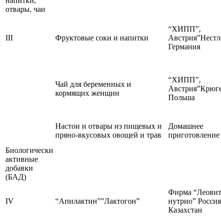
напитки,
отвары, чаи
“ХИПП”,
III
Фруктовые соки и напитки
Австрия”Нестл
Германия
“ХИПП”,
Чай для беременных и
Австрия”Крюге
кормящих женщин
Польша
Настои и отвары из пищевых и
Домашнее
пряно-вкусовых овощей и трав
приготовление
Биологически
активные
добавки
(БАД)
Фирма “Леови
IV
“Апилактин””Лактогон”
нутрио” Россия
Казахстан