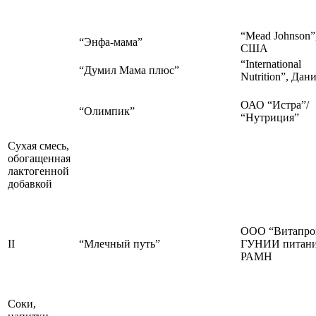
“Mead Johnson”
“Энфа-мама”
США
“International
“Думил Мама плюс”
Nutrition”, Дан
ОАО “Истра”/
“Олимпик”
“Нутриция”
Сухая смесь,
обогащенная
лактогенной
добавкой
ООО “Витапро
II
“Млечный путь”
ГУНИИ питани
РАМН
Соки,