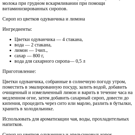
молока при грудном вскармливании при помощи
витаминизированных сиропов.
Сироп из цветков одуванчика и лимона
Ингредиенты:
Цветки одуванчика — 4 стакана,
вода — 2 стакана,
лимон — 1чип.,
сахар — 800 г,
вода для сахарного сиропа— 0,5 л
Приготовление:
Цветки одуванчика, собранные в солнечную погоду утром,
поместить в эмалированную посуду, залить водой, добавить
очищенный и измельченный лимон и варить в течение часа на
медленном огне, затем добавить сахарный сироп, довести до
кипения, процедить через сито или марлю, разлить в бутылки,
хранить в холодильнике.
Использовать для ароматизации чая, воды, прохладительных
напитков.
Сироп из цветков одуванчика и апельсиновых корок