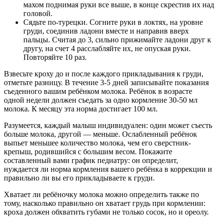
махом поднимая руки все выше, в конце скрестив их над
головой.
Сядьте по-турецки. Согните руки в локтях, на уровне
груди, соединив ладони вместе и направив вверх
пальцы. Считая до 3, сильно прижимайте ладони друг к
другу, на счет 4 расслабляйте их, не опуская руки.
Повторяйте 10 раз.
Взвесьте кроху до и после каждого прикладывания к груди,
отметьте разницу. В течение 3-5 дней записывайте показания
съеденного вашим ребёнком молока. Ребёнок в возрасте
одной недели должен съедать за одно кормление 30-50 мл
молока. К месяцу эта норма достигает 100 мл.
Разумеется, каждый малыш индивидуален: один может съесть
больше молока, другой — меньше. Ослабленный ребёнок
выпьет меньшее количество молока, чем его сверстник-
крепыш, родившийся с большим весом. Покажите
составленный вами график педиатру: он определит,
нуждается ли норма кормления вашего ребёнка в коррекции и
правильно ли вы его прикладываете к груди.
Хватает ли ребёночку молока можно определить также по
тому, насколько правильно он хватает грудь при кормлении:
кроха должен обхватить губами не только сосок, но и ореолу.