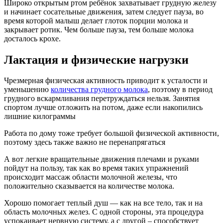
Широко открытым ртом ребёнок захватывает грудную железу
и начинает сосательные движения, затем следует пауза, во
время которой малыш делает глоток порции молока и
закрывает ротик. Чем больше пауза, тем больше молока
досталось крохе.
Лактация и физические нагрузки
Чрезмерная физическая активность приводит к усталости и
уменьшению
количества грудного молока
, поэтому в период
грудного вскармливания перетруждаться нельзя. Занятия
спортом лучше отложить на потом, даже если накопились
лишние килограммы
Работа по дому тоже требует большой физической активности,
поэтому здесь также важно не перенапрягаться
А вот легкие вращательные движения плечами и руками
пойдут на пользу, так как во время таких упражнений
происходит массаж области молочной железы, что
положительно сказывается на количестве молока.
Хорошо помогает теплый душ — как на все тело, так и на
область молочных желез. С одной стороны, эта процедура
успокаивает нервную систему, а с другой – способствует