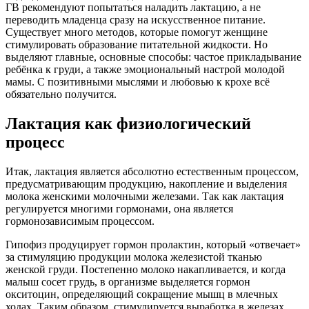
ГВ рекомендуют попытаться наладить лактацию, а не
переводить младенца сразу на искусственное питание.
Существует много методов, которые помогут женщине
стимулировать образование питательной жидкости. Но
выделяют главные, основные способы: частое прикладывание
ребёнка к груди, а также эмоциональный настрой молодой
мамы. С позитивными мыслями и любовью к крохе всё
обязательно получится.
Лактация как физиологический
процесс
Итак, лактация является абсолютно естественным процессом,
предусматривающим продукцию, накопление и выделения
молока женскими молочными железами. Так как лактация
регулируется многими гормонами, она является
гормонозависимым процессом.
Гипофиз продуцирует гормон пролактин, который «отвечает»
за стимуляцию продукции молока железистой тканью
женской груди. Постепенно молоко накапливается, и когда
малыш сосет грудь, в организме выделяется гормон
окситоцин, определяющий сокращение мышц в млечных
ходах. Таким образом, стимулируется выработка в железах