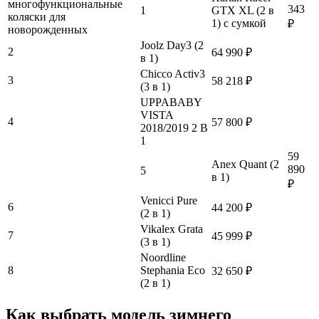
многофункциональные
343
1
GTX XL (2 в
коляски для
1) с сумкой
₽
новорожденных
Joolz Day3 (2
2
64 990 ₽
в 1)
Chicco Activ3
3
58 218 ₽
(3 в 1)
UPPABABY
VISTA
4
57 800 ₽
2018/2019 2 В
1
59
Anex Quant (2
890
5
в 1)
₽
Venicci Pure
6
44 200 ₽
(2 в 1)
Vikalex Grata
7
45 999 ₽
(3 в 1)
Noordline
8
Stephania Eco
32 650 ₽
(2 в 1)
Как выбрать модель зимнего