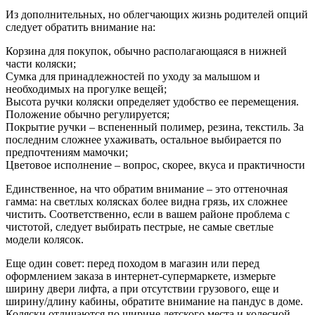
Из дополнительных, но облегчающих жизнь родителей опций
следует обратить внимание на:
Корзина для покупок, обычно располагающаяся в нижней
части коляски;
Сумка для принадлежностей по уходу за малышом и
необходимых на прогулке вещей;
Высота ручки коляски определяет удобство ее перемещения.
Положение обычно регулируется;
Покрытие ручки – вспененный полимер, резина, текстиль. За
последним сложнее ухаживать, остальное выбирается по
предпочтениям мамочки;
Цветовое исполнение – вопрос, скорее, вкуса и практичности
Единственное, на что обратим внимание – это оттеночная
гамма: на светлых колясках более видна грязь, их сложнее
чистить. Соответственно, если в вашем районе проблема с
чистотой, следует выбирать пестрые, не самые светлые
модели колясок.
Еще один совет: перед походом в магазин или перед
оформлением заказа в интернет-супермаркете, измерьте
ширину двери лифта, а при отсутствии грузового, еще и
ширину/длину кабины, обратите внимание на пандус в доме.
Коляски отличаются по ширине детского места и колесной