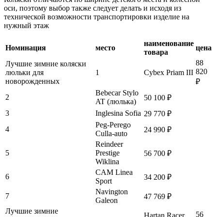
оси, поэтому выбор также следует делать и исходя из
технической возможности транспортировки изделие на
нужный этаж
наименование
Номинация
место
цена
товара
88
Лучшие зимние коляски
820
люльки для
1
Cybex Priam III
новорожденных
₽
Bebecar Stylo
2
50 100 ₽
AT (люлька)
3
Inglesina Sofia
29 770 ₽
Peg-Perego
4
24 990 ₽
Culla-auto
Reindeer
5
Prestige
56 700 ₽
Wiklina
CAM Linea
6
34 200 ₽
Sport
Navington
7
47 769 ₽
Galeon
Лучшие зимние
56
Hartan Racer