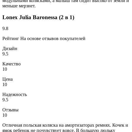
модульными колясками, а малыш там сидит высоко от земли и
меньше мерзнет.
Lonex Julia Baronessa (2 в 1)
9.8
Рейтинг На основе отзывов покупателей
Дизайн
9.5
Качество
10
Цена
10
Надежность
9.5
Отзывы
10
Отличная польская коляска на амортизаторах ремнях. Кочек и
ямок ребенок не почувствует вовсе. В большую люльку