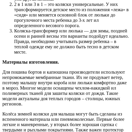
2 в 1 или 3 в 1 – это коляски универсальные. У них
трансформируется детское место из положения «лежа» в
«сидя» или меняется основной блок от люльки до
прогулочного места ребенка до 3-х лет ил
определенного весового порога.
Коляска-трансформер или люлька — для зимы, поздней
осени и ранней весны эти варианты подойдут идеально.
Правда, необходимо учитывать размер ребенка – в
теплой одежде ему не должно быть тесно в детском
месте.
Материалы изготовления.
Для пошива бортов и капюшона производители используют
непромокаемые мембранные ткани. Их не продувает ветер,
поэтому малышу внутри короба или люльки комфортно даже
в мороз. Многие модели оснащены чехлом-накидкой ил
полимерных тканей для зашиты коляски от дождя. Такие
модели актуальны доя теплых городов – столицы, южных
регионов.
Колёса зимней коляски для малыша могут быть сделаны из
вспененного материала или пневмоколесные. Первые более
легкие и маневренные, у вторых более хорошая сцепка с
твердыми и рыхлыми покрытиями. Также важен протектор