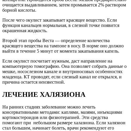
очищается выдавливанием, затем промывается 2% раствором
борной кислоты.
После чего окулист закапывает красящее вещество. Если
функция канальцев нормальная, в слезной точке появится
окрашенная жидкость.
Второй этап пробы Веста — определение количества
красящего вещества на тампоне в носу. В норме оно должно
выйти в течение 5 минут от момента закапывания капель.
Если окулист посчитает нужным, даст направление на
компьютерную томографию. Она позволяет собрать данные о
мешке, носослезном канале и внутриносовых особенностях
младенца. КТ проводят, если слезный канал не открылся, и
причина остается неизвестной.
ЛЕЧЕНИЕ ХАЛЯЗИОНА
На ранних стадиях заболевание можно лечить
консервативными методами: каплями, мазями, инъекциями
кортикостероидов или физиотерапией. Эти средства
помогают при небольшом размере халазиона. Если халязион
стал большим, начинает болеть, врачи рекомендуют его