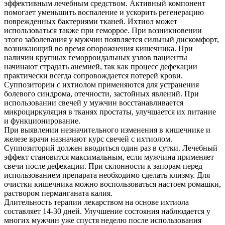
эффективным лечебным средством. Активный компонент
помогает уменьшить воспаление и ускорить регенерацию
поврежденных бактериями тканей. Ихтиол может
использоваться также при геморрое. При возникновении
этого заболевания у мужчин появляется сильный дискомфорт,
возникающий во время опорожнения кишечника. При
наличии крупных геморроидальных узлов пациенты
начинают страдать анемией, так как процесс дефекации
практически всегда сопровождается потерей крови.
Суппозитории с ихтиолом применяются для устранения
болевого синдрома, отечности, застойных явлений. При
использовании свечей у мужчин восстанавливается
микроциркуляция в тканях простаты, улучшается их питание
и функционирование.
При выявлении незначительного изменения в кишечнике и
железе врачи назначают курс свечей с ихтиолом.
Суппозиторий должен вводиться один раз в сутки. Лечебный
эффект становится максимальным, если мужчина применяет
свечи после дефекации. При склонности к запорам перед
использованием препарата необходимо сделать клизму. Для
очистки кишечника можно воспользоваться настоем ромашки,
раствором перманганата калия.
Длительность терапии лекарством на основе ихтиола
составляет 14-30 дней. Улучшение состояния наблюдается у
многих мужчин уже спустя неделю после использования