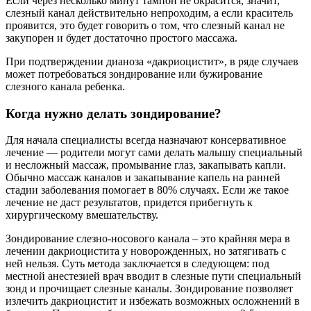
Если через несколько минут тампон не окрасится, значит,
слезный канал действительно непроходим, а если краситель
проявится, это будет говорить о том, что слезный канал не
закупорен и будет достаточно простого массажа.
При подтверждении дианоза «дакриоцистит», в ряде случаев
может потребоваться зондирование или бужирование
слезного канала ребенка.
Когда нужно делать зондирование?
Для начала специалисты всегда назначают консервативное
лечение — родители могут сами делать малышу специальный
и несложный массаж, промывание глаз, закапывать капли.
Обычно массаж каналов и закапывание капель на ранней
стадии заболевания помогает в 80% случаях. Если же такое
лечение не даст результатов, придется прибегнуть к
хирургическому вмешательству.
Зондирование слезно-носового канала – это крайняя мера в
лечении дакриоцистита у новорожденных, но затягивать с
ней нельзя. Суть метода заключается в следующем: под
местной анестезией врач вводит в слезные пути специальный
зонд и прочищает слезные каналы. Зондирование позволяет
излечить дакриоцистит и избежать возможных осложнений в