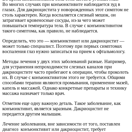
Во многих случаях при конъюнктивите наблюдается зуд в
глазах. Для дакриоцистита у новорожденных этот симптом не
столь характерен. Когда воспаляется слезный мешок, он
затрагивает кровеносные сосуды, из-за чего может
повышаться температура тела. В случае с конъюнктивитом
такого симптома, как правило, не наблюдается.
Определить, что это — конъюнктивит или дакриоцистит —
может только специалист. Поэтому при первых симптомах
воспаления глаз нужно записаться на прием к офтальмологу.
Методы лечения у двух этих заболеваний разные. Например,
для устранения непроходимости слезных каналов при
дакриоцистите часто прибегают к операции, чтобы проколоть
их. В случае с конъюнктивитом этого не требуется. Общими
способами терапии являются промывания, применение мазей,
капель и массажей. Однако конкретные препараты и технику
массажа назначает только врач.
Отметим еще одну важную деталь. Такое заболевание, как
конъюнктивит, является заразным. Дакриоцистит не
передается другим малышам.
Лечение заболевания, вне зависимости от того, поставлен
диагноз конъюнктивит или дакриоцистит, требует