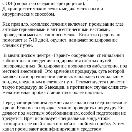
СОЭ (скоростью оседания эритроцитов).
Дакриоцистит можно лечить медикаментозным и
хирургическим способом.
Как правило, комплекс лечения включает промывание глаз
антибактериальными и антисептическими настоями,
проведения массажа слезного мешка. Если эти средства не
помогают за 7-10 дней, окулист назначает зондирование
слезных путей.
В медицинском центре «Гарант» оборудован специальный
кабинет для проведения зондирования слёзных путей
новорожденных. Зондирование проводится амбулаторно, под
местной анестезией. Это врачебная процедура, суть которой
заключатся в прочищении слезных канальцев специальным
зондом, введенным в слезные пути. Рекомендуется провести
такую процедуру до 6 месяцев, в противном случае слизисто-
желатинозная пробка становиться более плотной.
Перед зондированием нужно сдать анализ на свертываемость
крови. Если все в порядке, можно проводить процедуру. Ее
делают под местным обезболиванием, особой подготовки не
требуется. Врач использует специальный зонд, чтобы
расширить слезный канал и пробить гнойную пробку. Затем
канал промывают дезинфицирующим средством.