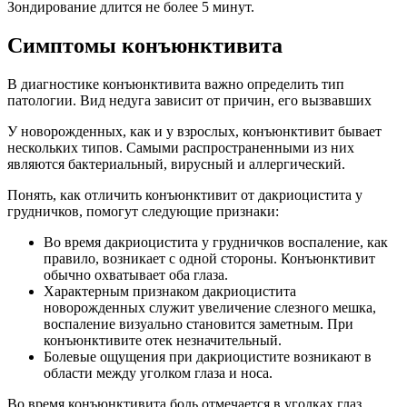
Зондирование длится не более 5 минут.
Симптомы конъюнктивита
В диагностике конъюнктивита важно определить тип
патологии. Вид недуга зависит от причин, его вызвавших
У новорожденных, как и у взрослых, конъюнктивит бывает
нескольких типов. Самыми распространенными из них
являются бактериальный, вирусный и аллергический.
Понять, как отличить конъюнктивит от дакриоцистита у
грудничков, помогут следующие признаки:
Во время дакриоцистита у грудничков воспаление, как
правило, возникает с одной стороны. Конъюнктивит
обычно охватывает оба глаза.
Характерным признаком дакриоцистита
новорожденных служит увеличение слезного мешка,
воспаление визуально становится заметным. При
конъюнктивите отек незначительный.
Болевые ощущения при дакриоцистите возникают в
области между уголком глаза и носа.
Во время конъюнктивита боль отмечается в уголках глаз.