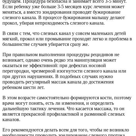
будущем. Процедура безопасна и занимает всего 3-5 минут.
Если ребенку уже больше 3-5 месяцев курс лечения может
меняться, а вместо зондирования проводят бужирование
слезного канала. В процессе бужирования малышу делают
прокол, убирая непроходимость слезного канала.
В связи с тем, что слезных канал у совсем маленьких детей
мягкий, прокол или промывание проходят легко и проблема в
большинстве случаев убирается сразу же.
При правильном выполнении процедуры рецидивов не
возникает, однако очень редко эта манипуляция может
оказаться не эффективной: при дефектах носовой
перегородки, чрезмерной изогнутости слезного канала или
при других нарушениях. В подобных случаях нужно
проводить регулярный массаж канала до достижения
ребенком шести лет.
В этом возрасте самостоятельно формируются кости, поэтому
врачи могут понять, есть ли изменения, и определить
дальнейшую тактику лечения. Что касается массажа, то он
является прекрасной профилактикой и разминкой слезных
каналов.
Его рекомендуются делать всем для того, чтобы не возникло
необходимости проводить зондирование слезного протока.