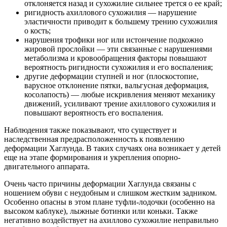
отклоняется назад и сухожилие сильнее трется о ее край;
ригидность ахиллового сухожилия — нарушение
эластичности приводит к большему трению сухожилия
о кость;
нарушения трофики ног или истончение подкожно
жировой прослойки — эти связанные с нарушениями
метаболизма и кровообращения факторы повышают
вероятность ригидности сухожилия и его воспаления;
другие деформации ступней и ног (плоскостопие,
варусное отклонение пятки, вальгусная деформация,
косолапость) — любые искривления меняют механику
движений, усиливают трение ахиллового сухожилия и
повышают вероятность его воспаления.
Наблюдения также показывают, что существует и
наследственная предрасположенность к появлению
деформации Хаглунда. В таких случаях она возникает у детей
еще на этапе формирования и укрепления опорно-
двигательного аппарата.
Очень часто причины деформации Хаглунда связаны с
ношением обуви с неудобным и слишком жестким задником.
Особенно опасны в этом плане туфли-лодочки (особенно на
высоком каблуке), лыжные ботинки или коньки. Также
негативно воздействует на ахиллово сухожилие неправильно