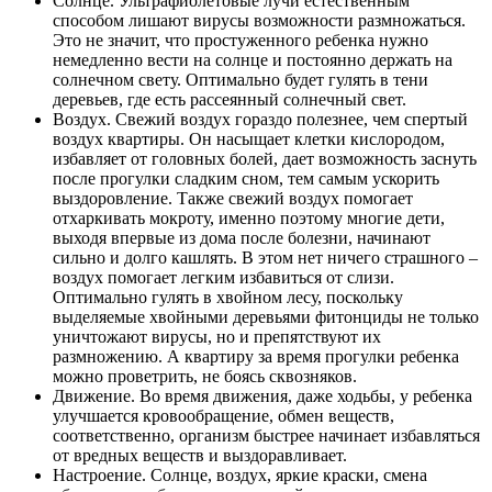
Солнце. Ультрафиолетовые лучи естественным
способом лишают вирусы возможности размножаться.
Это не значит, что простуженного ребенка нужно
немедленно вести на солнце и постоянно держать на
солнечном свету. Оптимально будет гулять в тени
деревьев, где есть рассеянный солнечный свет.
Воздух. Свежий воздух гораздо полезнее, чем спертый
воздух квартиры. Он насыщает клетки кислородом,
избавляет от головных болей, дает возможность заснуть
после прогулки сладким сном, тем самым ускорить
выздоровление. Также свежий воздух помогает
отхаркивать мокроту, именно поэтому многие дети,
выходя впервые из дома после болезни, начинают
сильно и долго кашлять. В этом нет ничего страшного –
воздух помогает легким избавиться от слизи.
Оптимально гулять в хвойном лесу, поскольку
выделяемые хвойными деревьями фитонциды не только
уничтожают вирусы, но и препятствуют их
размножению. А квартиру за время прогулки ребенка
можно проветрить, не боясь сквозняков.
Движение. Во время движения, даже ходьбы, у ребенка
улучшается кровообращение, обмен веществ,
соответственно, организм быстрее начинает избавляться
от вредных веществ и выздоравливает.
Настроение. Солнце, воздух, яркие краски, смена