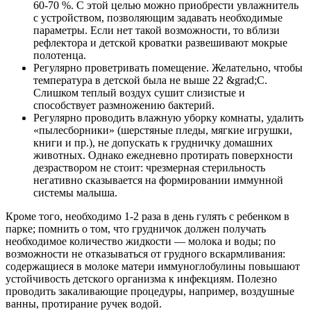
60-70 %. С этой целью можно приобрести увлажнитель
с устройством, позволяющим задавать необходимые
параметры. Если нет такой возможности, то вблизи
рефлектора и детской кроватки развешивают мокрые
полотенца.
Регулярно проветривать помещение. Желательно, чтобы
температура в детской была не выше 22 &grad;С.
Слишком теплый воздух сушит слизистые и
способствует размножению бактерий.
Регулярно проводить влажную уборку комнаты, удалить
«пылесборники» (шерстяные пледы, мягкие игрушки,
книги и пр.), не допускать к грудничку домашних
животных. Однако ежедневно протирать поверхности
дезраствором не стоит: чрезмерная стерильность
негативно сказывается на формировании иммунной
системы малыша.
Кроме того, необходимо 1-2 раза в день гулять с ребенком в
парке; помнить о том, что грудничок должен получать
необходимое количество жидкости — молока и воды; по
возможности не отказываться от грудного вскармливания:
содержащиеся в молоке матери иммуноглобулины повышают
устойчивость детского организма к инфекциям. Полезно
проводить закаливающие процедуры, например, воздушные
ванны, протирание ручек водой.