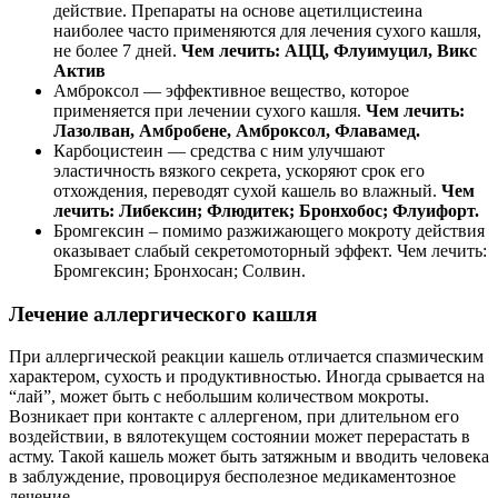
действие. Препараты на основе ацетилцистеина
наиболее часто применяются для лечения сухого кашля,
не более 7 дней.
Чем лечить: АЦЦ, Флуимуцил, Викс
Актив
Амброксол — эффективное вещество, которое
применяется при лечении сухого кашля.
Чем лечить:
Лазолван, Амбробене, Амброксол, Флавамед.
Карбоцистеин — средства с ним улучшают
эластичность вязкого секрета, ускоряют срок его
отхождения, переводят сухой кашель во влажный.
Чем
лечить: Либексин; Флюдитек; Бронхобос; Флуифорт.
Бромгексин – помимо разжижающего мокроту действия
оказывает слабый секретомоторный эффект. Чем лечить:
Бромгексин; Бронхосан; Солвин.
Лечение аллергического кашля
При аллергической реакции кашель отличается спазмическим
характером, сухость и продуктивностью. Иногда срывается на
“лай”, может быть с небольшим количеством мокроты.
Возникает при контакте с аллергеном, при длительном его
воздействии, в вялотекущем состоянии может перерастать в
астму. Такой кашель может быть затяжным и вводить человека
в заблуждение, провоцируя бесполезное медикаментозное
лечение