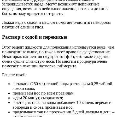
запрокидывается назад. Могут возникнут неприятные
ощущения, возможно небольшое жжение, но так и должно
быть, потому придется потерпеть.
Ложка меда с содой и маслом помогает очистить гайморовы
пазухи от слизи и гноя
Раствор с содой и перекисью
Этот рецепт жидкости для полоскания используется реже, чем
приведенные выше, но тоже имеет право на существование.
Некоторых пациентов смущает тот факт, что такое средство
очень сушит слизистую носа. Но многим процедура очень
помогает в лечении насморка, гайморита.
Рецепт такой:
в стакане (250 мл) теплой воды растворяем 0,25 чайной
ложки соды;
промываем нос по всем правилам;
ждем 20 минут, сморкаемся;
в четверть стакана воды добавляем 10 капель перекиси
водорода и снова промываем нос;
проделываем так на протяжении 5 дней дважды в день –
утром и вечером.