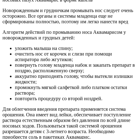
Новорожденным и грудничкам промывать нос следует очень
осторожно. Все органы и системы младенца еще не
сформированы полностью, поэтому им легко нанести вред
Алгоритм действий по промыванию носа Аквамарисом у
новорожденных и грудных детей:
уложить малыша на спину;
очистить нос от корочек и слизи при помощи
аспиратора либо жгутиков;
повернуть голову младенца набок и закапать препарат в
ноздрю, расположенную сверху;
аккуратно приподнять голову, чтобы вытекли излишки
жидкости;
промокнуть мягкой салфеткой либо платком остатки
раствора;
повторить процедуру со второй ноздрей.
Для облегчения введения препарата применяется система
орошения. Она имеет вид лейки, обеспечивает поступление
раствора естественным образом без давления по всей длине
носовых ходов. Пользоваться такой системой орошения
разрешается детям с 3-летнего возраста. Необходимо
приобрести соль в пакетиках Аквамарис.