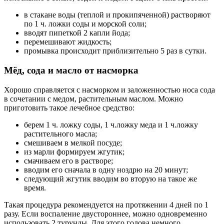
в стакане воды (теплой и прокипяченной) растворяют
по 1 ч. ложки соды и морской соли;
вводят пипеткой 2 капли йода;
перемешивают жидкость;
промывка происходит приблизительно 5 раз в сутки.
Мёд, сода и масло от насморка
Хорошо справляется с насморком и заложенностью носа сода
в сочетании с медом, растительным маслом. Можно
приготовить такое лечебное средство:
берем 1 ч. ложку соды, 1 ч.ложку меда и 1 ч.ложку
растительного масла;
смешиваем в мелкой посуде;
из марли формируем жгутик;
смачиваем его в растворе;
вводим его сначала в одну ноздрю на 20 минут;
следующий жгутик вводим во вторую на такое же
время.
Такая процедура рекомендуется на протяжении 4 дней по 1
разу. Если воспаление двустороннее, можно одновременно
использовать 2 турунды. Для этого голова немного