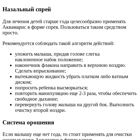
Назальный спрей
Для лечения детей старше года целесообразно применять
Аквамарис в форме спрея. Пользоваться таким средством
просто.
Рекомендуется соблюдать такой алгоритм действий:
уложить малыша, придав голове слегка
наклоненное набок положение;
наконечник флакона направить в верхнюю ноздрю.
Сделать впрыскивание;
вытекающую жидкость убрать платком либо ватным
диском;
попросить ребенка высморкаться;
повторить манипуляцию еще 2-3 раза, чтобы обеспечить
свободное дыхание;
перевернуть голову малыша на другой бок. Выполнить
очистку второй ноздри.
Система орошения
Если малышу еще нет года, то стоит применять для очистки
носовых пазух Аквамарис в форме капель