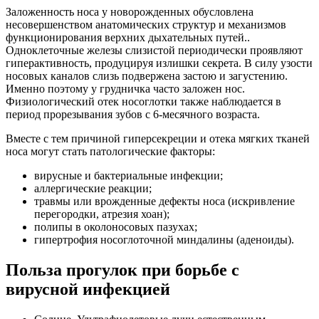
Заложенность носа у новорожденных обусловлена
несовершенством анатомических структур и механизмов
функционирования верхних дыхательных путей..
Одноклеточные железы слизистой периодически проявляют
гиперактивность, продуцируя излишки секрета. В силу узости
носовых каналов слизь подвержена застою и загустению.
Именно поэтому у грудничка часто заложен нос.
Физиологический отек носоглотки также наблюдается в
период прорезывания зубов с 6-месячного возраста.
Вместе с тем причиной гиперсекреции и отека мягких тканей
носа могут стать патологические факторы:
вирусные и бактериальные инфекции;
аллергические реакции;
травмы или врожденные дефекты носа (искривление
перегородки, атрезия хоан);
полипы в околоносовых пазухах;
гипертрофия носоглоточной миндалины (аденоиды).
Польза прогулок при борьбе с
вирусной инфекцией