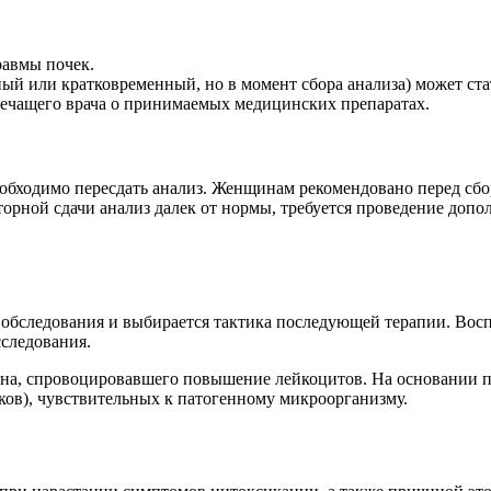
равмы почек.
ый или кратковременный, но в момент сбора анализа) может ст
ь лечащего врача о принимаемых медицинских препаратах.
необходимо пересдать анализ. Женщинам рекомендовано перед с
торной сдачи анализ далек от нормы, требуется проведение доп
 обследования и выбирается тактика последующей терапии. Вос
сследования.
ена, спровоцировавшего повышение лейкоцитов. На основании п
ков), чувствительных к патогенному микроорганизму.