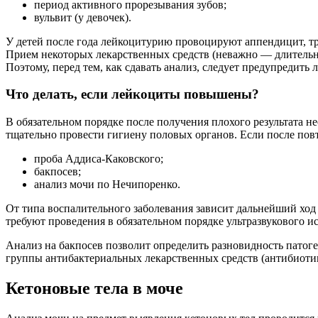
период активного прорезывания зубов;
вульвит (у девочек).
У детей после года лейкоцитурию провоцируют аппендицит, т
Прием некоторых лекарственных средств (неважно — длительн
Поэтому, перед тем, как сдавать анализ, следует предупредит
Что делать, если лейкоциты повышены?
В обязательном порядке после получения плохого результата 
тщательно провести гигиену половых органов. Если после пов
проба Аддиса-Каковского;
бакпосев;
анализ мочи по Нечипоренко.
От типа воспалительного заболевания зависит дальнейший ход
требуют проведения в обязательном порядке ультразвукового и
Анализ на бакпосев позволит определить разновидность патог
группы антибактериальных лекарственных средств (антибиоти
Кетоновые тела в моче