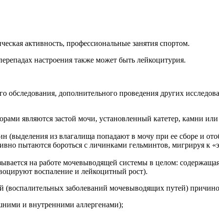
ческая активность, профессиональные занятия спортом.
перепадах настроения также может быть лейкоцитурия.
го обследования, дополнительного проведения других исследов
ми являются застой мочи, установленный катетер, камни или п
н (выделения из влагалища попадают в мочу при ее сборе и отоб
ктивно пытаются бороться с личинками гельминтов, мигрируя к
зывается на работе мочевыводящей системы в целом: содержащаяс
воцируют воспаление и лейкоцитный рост).
ий (воспалительных заболеваний мочевыводящих путей) причин
шними и внутренними аллергенами);