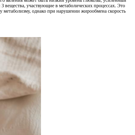
ого явления может быть низкий уровень глюкозы, усиленный
3 вещества, участвующие в метаболических процессах. Это
му метаболизму, однако при нарушении жирообмена скорость