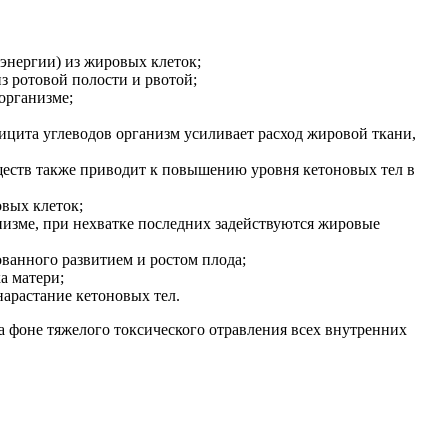
 энергии) из жировых клеток;
з ротовой полости и рвотой;
организме;
фицита углеводов организм усиливает расход жировой ткани,
еств также приводит к повышению уровня кетоновых тел в
вых клеток;
низме, при нехватке последних задействуются жировые
ованного развитием и ростом плода;
а матери;
арастание кетоновых тел.
 фоне тяжелого токсического отравления всех внутренних