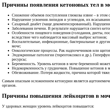
Причины появления кетоновых тел в м
Снижение объемов поступления глюкозы извне – в этом сл
Нарушение усвоения липидов и углеводов, их всасывания
Сахарный диабет (чаще декомпенсированный). Нарушение
Заболевания печени. В результате нарушается синтез кето
Особенности пищевого поведения (голодания, диеты, пост
вследствие чего наблюдается массовый выброс кетонов;
Воспалительные, инфекционные, бактериальные и други
моче;
Онкологические процессы. Рак надпочечников или щито
Эндокринные патологии (тиреотоксикоз и др.). Гиперфун
ресурсы;
Беременность. Уровень кетонов в моче беременной может
Недокормленность у грудничков. Повышение кетонов в мо
Обезвоживание. Потеря жидкости, причина которой тяжел
Самым опасным осложнением кетонурии является ацетонемическ
органов.
Причины повышения лейкоцитов в моче
У здоровых женщин уровень лейкоцитов повышается: