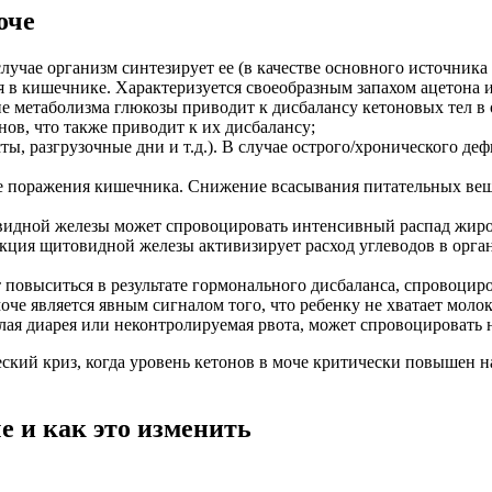
оче
учае организм синтезирует ее (в качестве основного источника
 в кишечнике. Характеризуется своеобразным запахом ацетона и
 метаболизма глюкозы приводит к дисбалансу кетоновых тел в 
нов, что также приводит к их дисбалансу;
ы, разгрузочные дни и т.д.). В случае острого/хронического де
е поражения кишечника. Снижение всасывания питательных вещ
видной железы может спровоцировать интенсивный распад жиро
кция щитовидной железы активизирует расход углеводов в орга
 повыситься в результате гормонального дисбаланса, спровоцир
че является явным сигналом того, что ребенку не хватает молок
ая диарея или неконтролируемая рвота, может спровоцировать н
ий криз, когда уровень кетонов в моче критически повышен на
 и как это изменить