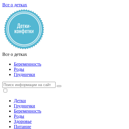
Все о детках
Все о детках
Беременность
Роды
Груднички
Детки
Груднички
Беременность
Роды
Здоровье
Питание