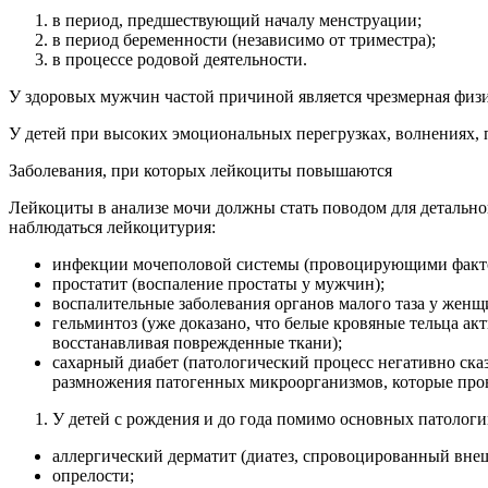
в период, предшествующий началу менструации;
в период беременности (независимо от триместра);
в процессе родовой деятельности.
У здоровых мужчин частой причиной является чрезмерная физи
У детей при высоких эмоциональных перегрузках, волнениях, 
Заболевания, при которых лейкоциты повышаются
Лейкоциты в анализе мочи должны стать поводом для детально
наблюдаться лейкоцитурия:
инфекции мочеполовой системы (провоцирующими фактора
простатит (воспаление простаты у мужчин);
воспалительные заболевания органов малого таза у женщи
гельминтоз (уже доказано, что белые кровяные тельца а
восстанавливая поврежденные ткани);
сахарный диабет (патологический процесс негативно ска
размножения патогенных микроорганизмов, которые про
У детей с рождения и до года помимо основных патолог
аллергический дерматит (диатез, спровоцированный вне
опрелости;