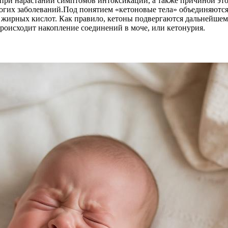
 при нарастании симптомов интоксикации, а также причиной эт
гих заболеваний.Под понятием «кетоновые тела» объединяются 
я жирных кислот. Как правило, кетоны подвергаются дальнейше
происходит накопление соединений в моче, или кетонурия.