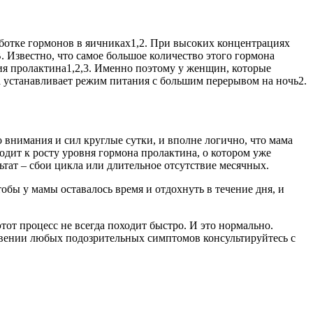
аботке гормонов в яичниках1,2. При высоких концентрациях
. Известно, что самое большое количество этого гормона
ия пролактина1,2,3. Именно поэтому у женщин, которые
а устанавливает режим питания с большим перерывом на ночь2.
внимания и сил круглые сутки, и вполне логично, что мама
одит к росту уровня гормона пролактина, о котором уже
ьтат – сбои цикла или длительное отсутствие месячных.
бы у мамы оставалось время и отдохнуть в тече­ние дня, и
от процесс не всегда походит быстро. И это нормально.
новении любых подозрительных симптомов консультируйтесь с