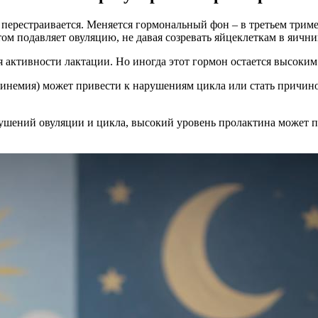
перестраивается. Меняется гормональный фон – в третьем триме
ом подавляет овуляцию, не давая созревать яйцеклеткам в яични
я активности лактации. Но иногда этот гормон остается высоки
инемия) может привести к нарушениям цикла или стать причино
ушений овуляции и цикла, высокий уровень пролактина может п