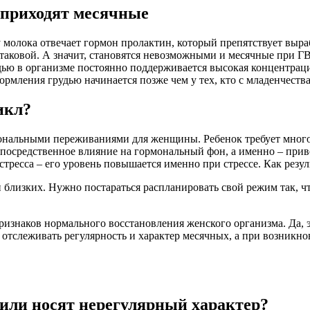
 приходят месячные
 молока отвечает гормон пролактин, который препятствует выр
таковой. А значит, становятся невозможными и месячные при ГВ
рудью в организме постоянно поддерживается высокая концентрац
рмления грудью начинается позже чем у тех, кто с младенчеств
икл?
ональными переживаниями для женщины. Ребенок требует много 
непосредственное влияние на гормональный фон, а именно – прив
ресса – его уровень повышается именно при стрессе. Как резул
близких. Нужно постараться распланировать свой режим так, что
знаков нормального восстановления женского организма. Да, эт
 отслеживать регулярность и характер месячных, а при возник
или носят нерегулярный характер?