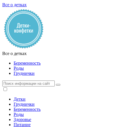
Все о детках
Все о детках
Беременность
Роды
Груднички
Детки
Груднички
Беременность
Роды
Здоровье
Питание