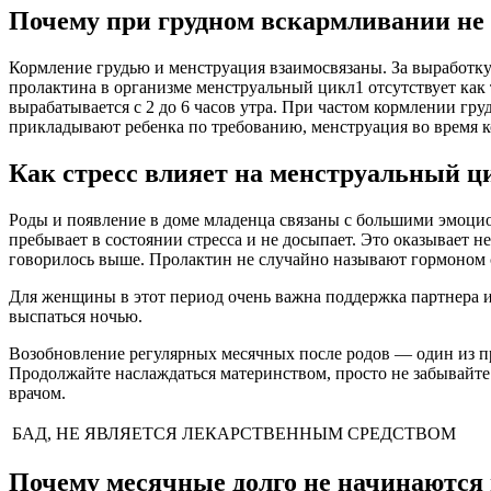
Почему при грудном вскармливании не
Кормление грудью и менструация взаимосвязаны. За выработку
пролактина в организме менструальный цикл1 отсутствует как 
вырабатывается с 2 до 6 часов утра. При частом кормлении г
прикладывают ребенка по требованию, менструация во время ко
Как стресс влияет на менструальный ц
Роды и появление в доме младенца связаны с большими эмоци
пребывает в состоянии стресса и не досыпает. Это оказывает 
говорилось выше. Пролактин не случайно называют гормоном ст
Для женщины в этот период очень важна поддержка партнера и 
выспаться ночью.
Возобновление регулярных месячных после родов — один из при
Продолжайте наслаждаться материнством, просто не забывайте
врачом.
БАД, НЕ ЯВЛЯЕТСЯ ЛЕКАРСТВЕННЫМ СРЕДСТВОМ
Почему месячные долго не начинаются 