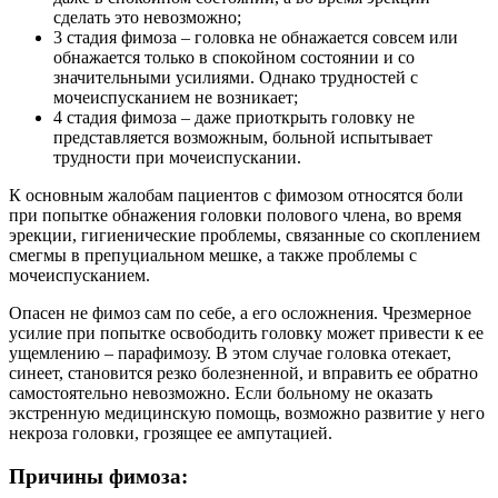
сделать это невозможно;
3 стадия фимоза – головка не обнажается совсем или
обнажается только в спокойном состоянии и со
значительными усилиями. Однако трудностей с
мочеиспусканием не возникает;
4 стадия фимоза – даже приоткрыть головку не
представляется возможным, больной испытывает
трудности при мочеиспускании.
К основным жалобам пациентов с фимозом относятся боли
при попытке обнажения головки полового члена, во время
эрекции, гигиенические проблемы, связанные со скоплением
смегмы в препуциальном мешке, а также проблемы с
мочеиспусканием.
Опасен не фимоз сам по себе, а его осложнения. Чрезмерное
усилие при попытке освободить головку может привести к ее
ущемлению – парафимозу. В этом случае головка отекает,
синеет, становится резко болезненной, и вправить ее обратно
самостоятельно невозможно. Если больному не оказать
экстренную медицинскую помощь, возможно развитие у него
некроза головки, грозящее ее ампутацией.
Причины фимоза: