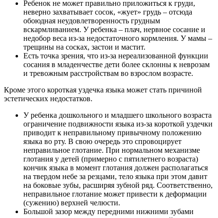
Ребенок не может правильно приложиться к груди,
неверно захватывает сосок, «жует» грудь – отсюда
обоюдная неудовлетворенность грудным
вскармливанием. У ребенка – плач, нервное сосание и
недобор веса из-за недостаточного кормления. У мамы –
трещины на сосках, застои и мастит.
Есть точка зрения, что из-за нереализованной функции
сосания в младенчестве дети более склонны к неврозам
и тревожным расстройствам во взрослом возрасте.
Кроме этого короткая уздечка языка может стать причиной
эстетических недостатков.
У ребенка дошкольного и младшего школьного возраста
ограничение подвижности языка из-за короткой уздечки
приводит к неправильному привычному положению
языка во рту. В свою очередь это спровоцирует
неправильное глотание. При нормальном механизме
глотания у детей (примерно с пятилетнего возраста)
кончик языка в момент глотания должен располагаться
на твердом небе за резцами, тело языка при этом давит
на боковые зубы, расширяя зубной ряд. Соответственно,
неправильное глотание может привести к деформации
(сужению) верхней челюсти.
Большой зазор между передними нижними зубами