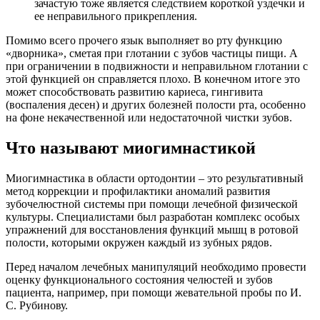
зачастую тоже является следствием короткой уздечки и
ее неправильного прикрепления.
Помимо всего прочего язык выполняет во рту функцию
«дворника», сметая при глотании с зубов частицы пищи. А
при ограничении в подвижности и неправильном глотании с
этой функцией он справляется плохо. В конечном итоге это
может способствовать развитию кариеса, гингивита
(воспаления десен) и других болезней полости рта, особенно
на фоне некачественной или недостаточной чистки зубов.
Что называют миогимнастикой
Миогимнастика в области ортодонтии – это результативный
метод коррекции и профилактики аномалий развития
зубочелюстной системы при помощи лечебной физической
культуры. Специалистами был разработан комплекс особых
упражнений для восстановления функций мышц в ротовой
полости, которыми окружен каждый из зубных рядов.
Перед началом лечебных манипуляций необходимо провести
оценку функционального состояния челюстей и зубов
пациента, например, при помощи жевательной пробы по И.
С. Рубинову.