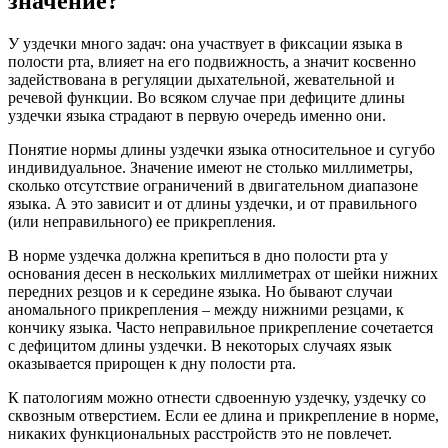
значение?
У уздечки много задач: она участвует в фиксации языка в
полости рта, влияет на его подвижность, а значит косвенно
задействована в регуляции дыхательной, жевательной и
речевой функции. Во всяком случае при дефиците длины
уздечки языка страдают в первую очередь именно они.
Понятие нормы длины уздечки языка относительное и сугубо
индивидуальное. Значение имеют не столько миллиметры,
сколько отсутствие ограничений в двигательном диапазоне
языка. А это зависит и от длины уздечки, и от правильного
(или неправильного) ее прикрепления.
В норме уздечка должна крепиться в дно полости рта у
основания десен в нескольких миллиметрах от шейки нижних
передних резцов и к середине языка. Но бывают случаи
аномального прикрепления – между нижними резцами, к
кончику языка. Часто неправильное прикрепление сочетается
с дефицитом длины уздечки. В некоторых случаях язык
оказывается прирощен к дну полости рта.
К патологиям можно отнести сдвоенную уздечку, уздечку со
сквозным отверстием. Если ее длина и прикрепление в норме,
никаких функциональных расстройств это не повлечет.