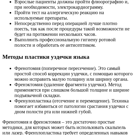
Взрослые пациенты должны пройти флюорографию и,
при необходимости, электрокардиограмму.
Пройти тест на аллергическую реакцию на
используемые препараты.
Непосредственно перед операцией лучше плотно
поесть, так как после процедуры такой возможности не
будет на протяжении нескольких часов.
Выполнить профессиональную гигиену ротовой
полости и обработать ее антисептиком.
Методы пластики уздечки языка
Френотомия (поперечное пересечение). Это самый
простой способ коррекции уздечки, с помощью которого
можно исправить малую толщину или ширину органа.
Френэктомия (удаление фрагмента уздечки). Метод
применяется при слишком большой толщине и ширине
подъязычной складки.
Френулопластика (отсечение и перемещение). Техника
помогает избавиться от патологии срастания уздечки с
дном полости рта или нижней губой.
Френотомия и френэктомия – это достаточно простые
методики, для которых может быть использовать скальпель
или лазер. Френулопластика требует определенных навыков