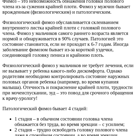
Фимоз – это невозможность обнажения головки полового
члена из-за сужения крайней плоти. Фимоз у мужчин бывает
врожденным (физиологическим) и патологическим.
Физиологический фимоз обуславливается склеиванием
внутреннего листка крайней плоти с головкой полового
члена. Фимоз у мальчиков самого раннего возраста является
нормой и обнаруживается в 90% случаев. Патологией это
состояние становится, если не проходит к 6-7 годам. Иногда
заболевание фимозом бывает из-за короткой уздечки,
соединяющей головку пениса и крайнюю плоть.
Физиологический фимоз у мальчиков не требует лечения, если
не вызывает у ребенка какого-либо дискомфорта. Однако
родителям необходимо контролировать состояние наружных
половых органов ребенка (например, во время купания
малыша). Отечность и покраснение крайней плоти, трудности
при мочеиспускании, зуд – это повод для срочного обращения
к врачу-урологу!
Патологический фимоз бывает 4 стадий:
1 стадия – в обычном состоянии головка члена
обнажается без труда, во время эрекции – с усилием;
2 стадия – трудно освободить головку полового члена
даже в спокойном состоянии, а во время эрекции