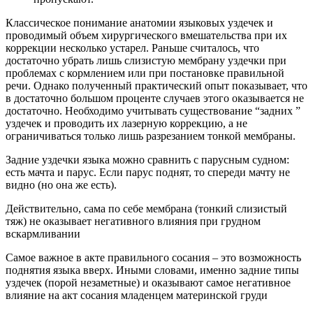
Классическое понимание анатомии языковых уздечек и
проводимый объем хирургического вмешательства при их
коррекции несколько устарел. Раньше считалось, что
достаточно убрать лишь слизистую мембрану уздечки при
проблемах с кормлением или при постановке правильной
речи. Однако полученный практический опыт показывает, что
в достаточно большом проценте случаев этого оказывается не
достаточно. Необходимо учитывать существование “задних ”
уздечек и проводить их лазерную коррекцию, а не
ограничиваться только лишь разрезанием тонкой мембраны.
Задние уздечки языка можно сравнить с парусным судном:
есть мачта и парус. Если парус поднят, то спереди мачту не
видно (но она же есть).
Действительно, сама по себе мембрана (тонкий слизистый
тяж) не оказывает негативного влияния при грудном
вскармливании
Самое важное в акте правильного сосания – это возможность
поднятия языка вверх. Иными словами, именно задние типы
уздечек (порой незаметные) и оказывают самое негативное
влияние на акт сосания младенцем материнской груди