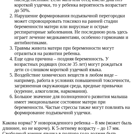
короткой уздечки, то у ребенка вероятность возрастает
до 50%.
Нарушение формирования подъязычной перегородки
может спровоцировать токсикоз на ранней стадии
беременности матери или вирусные и острые
респираторные заболевания. Не последнюю роль здесь
играет лечение медикаментами, особенно гормонами и
антибиотиками.
Травмы живота матери при беременности могут
отразиться на развитии ребенка.
Еще одна причина – поздняя беременность. У
возрастных родящих (после 35 лет) могут рождаться
дети со слишком короткой уздечкой языка.
Воздействие химических веществ в любом виде –
например, работа в условиях повышенной токсичности,
загрязненная окружающая среда, вредные привычки
(курение, алкоголизм, наркомания).
Большое значение для полноценного развития малыша
имеет эмоциональное состояние матери при
беременности. Частые стрессы также могут повлиять на
формирование подъязычной уздечки.
Какова норма? У новорожденного ребенка – 8 мм (может быль
длиннее, но не короче). К 5-летнему возрасту – до 17 мм.
Свободный кончик язычка в полтора года должен быть