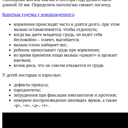
длиной 16 мм. Определить патологию сможет логопед.
Короткая уздечка у новорожденного
:
кормления происходят часто и длятся долго, при этом
малыш останавливается, чтобы отдохнуть;
когда вы даете младенцу грудь, он ведет себя
беспокойно – плачет, выгибается;
малыш плохо набирает вес;
ребенок прикусывает грудь при кормлении;
во время принятия пищи малыш «цокает» и щелкает
язычком;
велик риск, что он совсем откажется от груди.
У детей постарше и взрослых:
дефекты прикуса;
пародонтиты;
затруднения при фиксации имплантатов и протезов;
неверное воспроизведение шипящих звуков, а также
«р», «л», «д», «т».