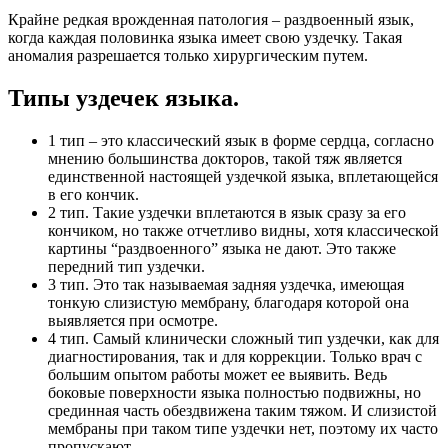
Крайне редкая врожденная патология – раздвоенный язык,
когда каждая половинка языка имеет свою уздечку. Такая
аномалия разрешается только хирургическим путем.
Типы уздечек языка.
1 тип – это классический язык в форме сердца, согласно
мнению большинства докторов, такой тяж является
единственной настоящей уздечкой языка, вплетающейся
в его кончик.
2 тип. Такие уздечки вплетаются в язык сразу за его
кончиком, но также отчетливо видны, хотя классической
картины “раздвоенного” языка не дают. Это также
передний тип уздечки.
3 тип. Это так называемая задняя уздечка, имеющая
тонкую слизистую мембрану, благодаря которой она
выявляется при осмотре.
4 тип. Самый клинически сложный тип уздечки, как для
диагностирования, так и для коррекции. Только врач с
большим опытом работы может ее выявить. Ведь
боковые поверхности языка полностью подвижны, но
срединная часть обездвижена таким тяжом. И слизистой
мембраны при таком типе уздечки нет, поэтому их часто
пропускают.