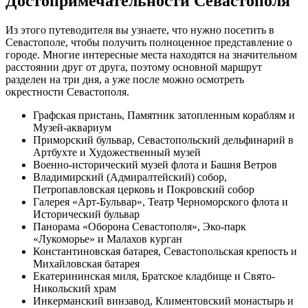
Достопримечательности Севастополя
Из этого путеводителя вы узнаете, что нужно посетить в
Севастополе, чтобы получить полноценное представление о
городе. Многие интересные места находятся на значительном
расстоянии друг от друга, поэтому основной маршрут
разделен на три дня, а уже после можно осмотреть
окрестности Севастополя.
Графская пристань, Памятник затопленным кораблям и
Музей-аквариум
Приморский бульвар, Севастопольский дельфинарий в
Артбухте и Художественный музей
Военно-исторический музей флота и Башня Ветров
Владимирский (Адмиралтейский) собор,
Петропавловская церковь и Покровский собор
Галерея «Арт-Бульвар», Театр Черноморского флота и
Исторический бульвар
Панорама «Оборона Севастополя», Эко-парк
«Лукоморье» и Малахов курган
Константиновская батарея, Севастопольская крепость и
Михайловская батарея
Екатерининская миля, Братское кладбище и Свято-
Никольский храм
Инкерманский винзавод, Климентовский монастырь и