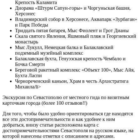
Крепость Каламита
Диорама «Штурм Сапун-горы» и Чоргуньская башня,
Херсонес
Владимирский собор в Херсонесе, Аквапарк «Зурбаган»
и Парк Победы
Тридцать пятая батарея, Мыс Фиолент и Грот Дианы
Скала святого Явления, Яшмовый пляж и Георгиевский
монастырь
Мыс Лукулл, Немецкая балка и Балаклавский
подземный музейный комплекс
Балаклавская бухта, Генуэзская крепость Чембало и
Бочка Смерти
Береговой ракетный комплекс «Объект 100», Мыс Айя,
Бухта Ласпи
Чернореченский каньон, Храм в честь Архистратига
Михаила/li>
Экскурсия по Севастополю от местного гида по визитным
карточкам города (более 100 отзывов!!)
Для того, чтобы было удобно ориентироваться где находятся
все эти достопримечательности и как удобнее к ним
добраться, внизу статьи расположена карта с
достопримечательностями Севастополя на русском языке, на
которой нанесены отметки с описанием и адресами.