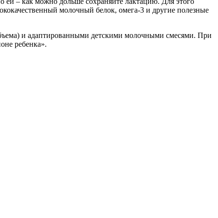
 ей – как можно дольше сохраняйте лактацию. Для этого
ококачественный молочный белок, омега-3 и другие полезные
объема) и адаптированными детскими молочными смесями. При
ионе ребенка».