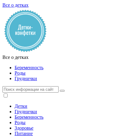
Все о детках
Все о детках
Беременность
Роды
Груднички
Детки
Груднички
Беременность
Роды
Здоровье
Питание