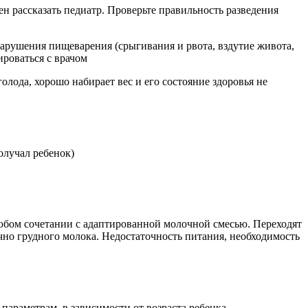
 рассказать педиатр. Проверьте правильность разведения
арушения пищеварения (срыгивания и рвота, вздутие живота,
ироваться с врачом
лода, хорошо набирает вес и его состояние здоровья не
олучал ребенок)
бом сочетании с адаптированной молочной смесью. Переходят
чно грудного молока. Недостаточность питания, необходимость
параметрам, в зависимости от возраста ребенка.