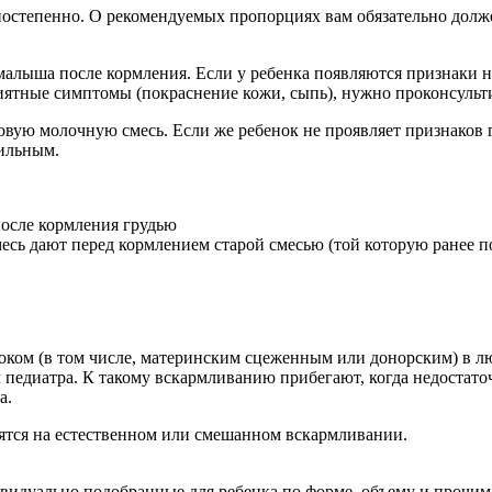
остепенно. О рекомендуемых пропорциях вам обязательно должен
малыша после кормления. Если у ребенка появляются признаки н
приятные симптомы (покраснение кожи, сыпь), нужно проконсульт
ую молочную смесь. Если же ребенок не проявляет признаков го
вильным.
после кормления грудью
есь дают перед кормлением старой смесью (той которую ранее п
ом (в том числе, материнским сцеженным или донорским) в лю
 педиатра. К такому вскармливанию прибегают, когда недостато
а.
ятся на естественном или смешанном вскармливании.
видуально подобранные для ребенка по форме, объему и прочим 