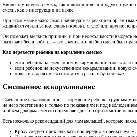
Вводить молочную смесь, как и любой новый продукт, нужно п
смеси, как в инструкции на пачке.
При этом маме важно самой наблюдать за реакцией организма 
жидкий стул или запор, слизь и кровь в стуле) или другие не
Он поможет выявить причины и при необходимости выбрать нов
вызывает беспокойства – это значит, что выбор смеси был пра
Как перевести ребенка на кормление смесью
если ребенок на смешанном вскармливании: смесь дают 
если ребенок на искусственном вскармливании: новую см
новая и старая смесь готовятся в разных бутылочках
Смешанное вскармливание
Смешанное вскармливание — кормление ребенка грудным молок
на него постепенно и только по показаниям и под наблюдением
и объем докорма смесью определяет доктор при осмотре малыш
Есть несколько рекомендаций для мам малышей, которые наход
Кроху следует прикладывать поочерёдно к обеим грудям.
Для докорма стоит использовать соски и бутылочки, инди