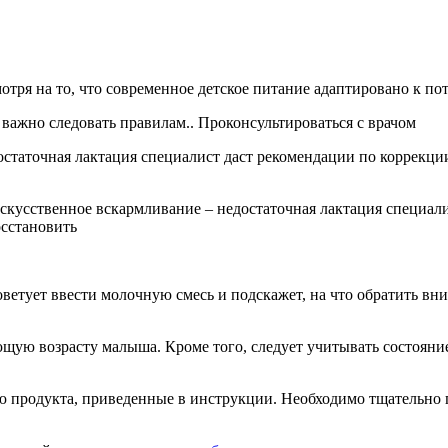
мотря на то, что современное детское питание адаптировано к п
важно следовать правилам.. Проконсультироваться с врачом
остаточная лактация специалист даст рекомендации по коррекци
искусственное вскармливание – недостаточная лактация специал
осстановить
ветует ввести молочную смесь и подскажет, на что обратить вни
щую возрасту малыша. Кроме того, следует учитывать состояние 
ю продукта, приведенные в инструкции. Необходимо тщательно 