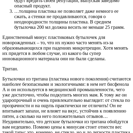
будут вредить своей репутации, выпуская заведомо
опасный продукт.
…толщина пластика не позволяет даже немного ее
сжать, а стенки не продавливаются, говоря о
неоднородности толщины пластика. В среднем
бутылочка 200 мл должна весить не меньше 25 грамм.
Единственный минус пластиковых бутылочек для
новорожденных ‒ то, что их нужно часто менять из-за
образовывающихся при падениях микротрещин. Хотя менять
их придется в любом случае, из какого бы супер
инновационного материала они ни были сделаны.
Тритан.
Бутылочки из тритана (пластика нового поколения) считаются
наиболее безопасными и экологичными: в нем нет бисфенола
А и он используется в медицинской промышленности, чего
уже достаточно, чтобы подкупить многих мам. К тому же он
ударопрочный и очень привлекательно выглядит: от стекла по
прозрачности и на ощупь практически не отличить! Он не
впитывает запахи, не влияет на вкус, устойчив к появлению
пятен, а сколько на него положительных отзывов…
Неудивительно, что детские бутылочки из тритана обойдутся
вам недешево. Помимо цены к минусам стоит отнести вес
такой тары: это, конечно, не стекло, но и до легкости пластика