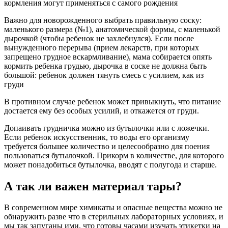
кормления могут применяться с самого рождения
Важно для новорожденного выбрать правильную соску:
маленького размера (№1), анатомической формы, с маленькой
дырочкой (чтобы ребенок не захлебнулся). Если после
вынужденного перерыва (прием лекарств, при которых
запрещено грудное вскармливание), мама собирается опять
кормить ребенка грудью, дырочка в соске не должна быть
большой: ребенок должен тянуть смесь с усилием, как из
груди
В противном случае ребенок может привыкнуть, что питание
достается ему без особых усилий, и откажется от груди.
Допаивать грудничка можно из бутылочки или с ложечки.
Если ребенок искусственник, то воды его организму
требуется большее количество и целесообразно для поения
пользоваться бутылочкой. Прикорм в количестве, для которого
может понадобиться бутылочка, вводят с полугода и старше.
А так ли важен материал тары?
В современном мире химикаты и опасные вещества можно не
обнаружить разве что в стерильных лабораторных условиях, и
мы так запуганы ими, что готовы часами изучать этикетки на