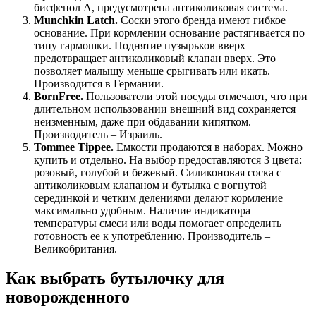
бисфенол А, предусмотрена антиколиковая система.
Munchkin Latch.
Соски этого бренда имеют гибкое
основание. При кормлении основание растягивается по
типу гармошки. Поднятие пузырьков вверх
предотвращает антиколиковый клапан вверх. Это
позволяет малышу меньше срыгивать или икать.
Производится в Германии.
BornFree.
Пользователи этой посуды отмечают, что при
длительном использовании внешний вид сохраняется
неизменным, даже при обдавании кипятком.
Производитель – Израиль.
Tommee Tippee.
Емкости продаются в наборах. Можно
купить и отдельно. На выбор предоставляются 3 цвета:
розовый, голубой и бежевый. Силиконовая соска с
антиколиковым клапаном и бутылка с вогнутой
серединкой и четким делениями делают кормление
максимально удобным. Наличие индикатора
температуры смеси или воды помогает определить
готовность ее к употреблению. Производитель –
Великобритания.
Как выбрать бутылочку для
новорожденного