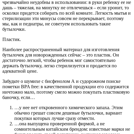
чрезвычайно неудобны в использовании: в руки ребенку ее не
дашь – тяжелая, на минутку не отвлечешься – если уронит, то
осколки придется собирать по всей комнате. Легкость мытья и
стерилизации эти минусы совсем не перекрывает, поэтому
мы, как и педиатры, не советуем использовать такие
бутылочки.
Пластик.
Наиболее распространенный материал для изготовления
бутылочек для новорожденных сейчас – это пластик. Он
достаточно легкий, чтобы ребенок мог самостоятельно
держать бутылочку, легко стерилизуется и продается по
адекватной цене.
Забудьте о шумихе с бисфенолом А и судорожном поиске
пометки BPA free: в качественной продукции его содержится
ничтожно мало, поэтому смело можно покупать пластиковую
баночку, если…
…у нее нет откровенного химического запаха. Этим
обычно грешат совсем дешевые бутылочки, вариант
покупки которых лучше сразу отмести.
…она выпущена проверенной фирмой, а не
сомнительным китайским брендом: известные марки не