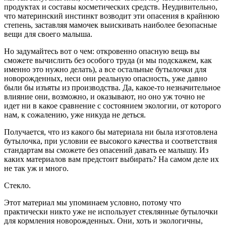
продуктах и составы косметических средств. Неудивительно,
что материнский инстинкт возводит эти опасения в крайнюю
степень, заставляя мамочек выискивать наиболее безопасные
вещи для своего малыша.
Но задумайтесь вот о чем: откровенно опасную вещь вы
сможете вычислить без особого труда (и мы подскажем, как
именно это нужно делать), а все остальные бутылочки для
новорожденных, неси они реальную опасность, уже давно
были бы изъяты из производства. Да, какое-то незначительное
влияние они, возможно, и оказывают, но оно уж точно не
идет ни в какое сравнение с состоянием экологии, от которого
нам, к сожалению, уже никуда не деться.
Получается, что из какого бы материала ни была изготовлена
бутылочка, при условии ее высокого качества и соответствия
стандартам вы сможете без опасений давать ее малышу. Из
каких материалов вам предстоит выбирать? На самом деле их
не так уж и много.
Стекло.
Этот материал мы упоминаем условно, потому что
практически никто уже не использует стеклянные бутылочки
для кормления новорожденных. Они, хоть и экологичны,