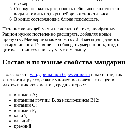
и сахар.
Сверху положить рис, налить небольшое количество
воды и томить под крышей до готовности риса.
В конце составляющие блюда перемешать.
Питание кормящей мамы не должно быть однообразным.
Рацион нужно постепенно расширять, добавляя новые
продукты. Мандарины можно есть с 3–4 месяцев грудного
вскармливания. Главное — соблюдать умеренность, тогда
цитрусы принесут пользу маме и малышу.
Состав и полезные свойства мандарин
Полезно есть
мандарины при беременности
и лактации, так
как этот цитрус содержит множество полезных веществ,
макро- и микроэлементов, среди которых:
витамин А;
витамины группы В, за исключением В12;
витамин С;
витамин Е;
калий;
кальций;
кремний;