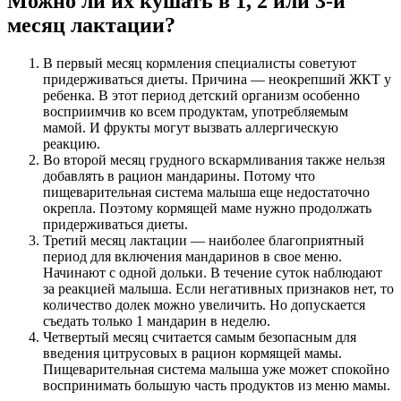
Можно ли их кушать в 1, 2 или 3-й
месяц лактации?
В первый месяц кормления специалисты советуют
придерживаться диеты. Причина — неокрепший ЖКТ у
ребенка. В этот период детский организм особенно
восприимчив ко всем продуктам, употребляемым
мамой. И фрукты могут вызвать аллергическую
реакцию.
Во второй месяц грудного вскармливания также нельзя
добавлять в рацион мандарины. Потому что
пищеварительная система малыша еще недостаточно
окрепла. Поэтому кормящей маме нужно продолжать
придерживаться диеты.
Третий месяц лактации — наиболее благоприятный
период для включения мандаринов в свое меню.
Начинают с одной дольки. В течение суток наблюдают
за реакцией малыша. Если негативных признаков нет, то
количество долек можно увеличить. Но допускается
съедать только 1 мандарин в неделю.
Четвертый месяц считается самым безопасным для
введения цитрусовых в рацион кормящей мамы.
Пищеварительная система малыша уже может спокойно
воспринимать большую часть продуктов из меню мамы.