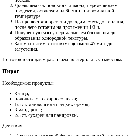
Добавляем сок половины лимона, перемешиваем
продукты, оставляем на 60 мин. при комнатной
температуре.
По прошествии времени доводим смесь до кипения,
после чего готовим на протяжении 1/3 ч.
Полученную массу перемалываем блендером до
образования однородной текстуры.
Затем кипятим заготовку еще около 45 мин. до
загустения.
По готовности джем разливаем по стерильным емкостям.
Пирог
Необходимые продукты:
3 яйца;
половина ст. сахарного песка;
1/3 ст. миндаля или грецких орехов;
3 мандарина;
2/3 ст. сухарей для панировки.
Действия:
Тщательно вымытый фрукт, неочищенный от кожицы,