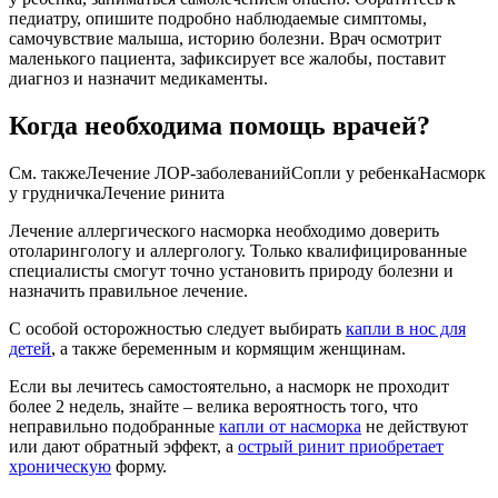
педиатру, опишите подробно наблюдаемые симптомы,
самочувствие малыша, историю болезни. Врач осмотрит
маленького пациента, зафиксирует все жалобы, поставит
диагноз и назначит медикаменты.
Когда необходима помощь врачей?
См. такжеЛечение ЛОР-заболеванийСопли у ребенкаНасморк
у грудничкаЛечение ринита
Лечение аллергического насморка необходимо доверить
отоларингологу и аллергологу. Только квалифицированные
специалисты смогут точно установить природу болезни и
назначить правильное лечение.
С особой осторожностью следует выбирать
капли в нос для
детей
, а также беременным и кормящим женщинам.
Если вы лечитесь самостоятельно, а насморк не проходит
более 2 недель, знайте – велика вероятность того, что
неправильно подобранные
капли от насморка
не действуют
или дают обратный эффект, а
острый ринит приобретает
хроническую
форму.