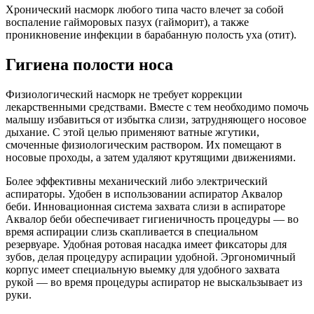
Хронический насморк любого типа часто влечет за собой
воспаление гайморовых пазух (гайморит), а также
проникновение инфекции в барабанную полость уха (отит).
Гигиена полости носа
Физиологический насморк не требует коррекции
лекарственными средствами. Вместе с тем необходимо помочь
малышу избавиться от избытка слизи, затрудняющего носовое
дыхание. С этой целью применяют ватные жгутики,
смоченные физиологическим раствором. Их помещают в
носовые проходы, а затем удаляют крутящими движениями.
Более эффективны механический либо электрический
аспираторы. Удобен в использовании аспиратор Аквалор
беби. Инновационная система захвата слизи в аспираторе
Аквалор беби обеспечивает гигиеничность процедуры — во
время аспирации слизь скапливается в специальном
резервуаре. Удобная ротовая насадка имеет фиксаторы для
зубов, делая процедуру аспирации удобной. Эргономичный
корпус имеет специальную выемку для удобного захвата
рукой — во время процедуры аспиратор не выскальзывает из
руки.