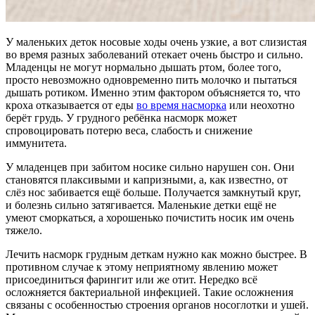
У маленьких деток носовые ходы очень узкие, а вот слизистая
во время разных заболеваний отекает очень быстро и сильно.
Младенцы не могут нормально дышать ртом, более того,
просто невозможно одновременно пить молочко и пытаться
дышать ротиком. Именно этим фактором объясняется то, что
кроха отказывается от еды
во время насморка
или неохотно
берёт грудь. У грудного ребёнка насморк может
спровоцировать потерю веса, слабость и снижение
иммунитета.
У младенцев при забитом носике сильно нарушен сон. Они
становятся плаксивыми и капризными, а, как известно, от
слёз нос забивается ещё больше. Получается замкнутый круг,
и болезнь сильно затягивается. Маленькие детки ещё не
умеют сморкаться, а хорошенько почистить носик им очень
тяжело.
Лечить насморк грудным деткам нужно как можно быстрее. В
противном случае к этому неприятному явлению может
присоединиться фарингит или же отит. Нередко всё
осложняется бактериальной инфекцией. Такие осложнения
связаны с особенностью строения органов носоглотки и ушей.