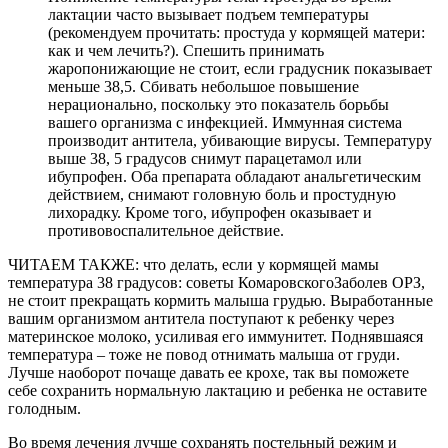
лактации часто вызывает подъем температуры
(рекомендуем прочитать: простуда у кормящей матери:
как и чем лечить?). Спешить принимать
жаропонижающие не стоит, если градусник показывает
меньше 38,5. Сбивать небольшое повышение
нерационально, поскольку это показатель борьбы
вашего организма с инфекцией. Иммунная система
производит антитела, убивающие вирусы. Температуру
выше 38, 5 градусов снимут парацетамол или
ибупрофен. Оба препарата обладают анальгетическим
действием, снимают головную боль и простудную
лихорадку. Кроме того, ибупрофен оказывает и
противовоспалительное действие.
ЧИТАЕМ ТАКЖЕ: что делать, если у кормящей мамы
температура 38 градусов: советы КомаровскогоЗаболев ОРЗ,
не стоит прекращать кормить малыша грудью. Выработанные
вашим организмом антитела поступают к ребенку через
материнское молоко, усиливая его иммунитет. Поднявшаяся
температура – тоже не повод отнимать малыша от груди.
Лучше наоборот почаще давать ее крохе, так вы поможете
себе сохранить нормальную лактацию и ребенка не оставите
голодным.
Во время лечения лучше сохранять постельный режим и