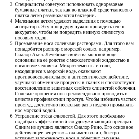
Специалисты советуют использовать одноразовые
бумажные платки, так как во влажной среде тканевого
платка легко размножаются бактерии.
Маленьким детям удаляют выделения с помощью
аспиратора. Эту процедуру нужно проводить очень
аккуратно, чтобы не повредить нежную слизистую
носовых ходов.
Промывание носа солевыми растворами. Для этого вам
понадобится раствор с морской солью, например,
Сиалор Аква. Лечебные свойства морской воды
основаны на её родстве с межклеточной жидкостью в
организме человека. Микроэлементы и соли,
находящиеся в морской воде, оказывают
противовоспалительное и антисептическое действие,
улучшают обменные процессы в тканях и способствуют
восстановлению защитных свойств слизистой оболочки.
Солевые орошения носа рекомендовано проводить в
качестве профилактики простуд. Чтобы избежать частых
простуд, достаточно несколько раз в неделю промывать
нос морской водой.
Устранение отёка слизистой. Для этого необходимо
подобрать эффективный сосудосуживающий препарат.
Одним из лучших является Сиалор Рино. Его основное
действующее вещество – оксиметазолин, быстро
устранит заложенность носа и облегчит дыхание