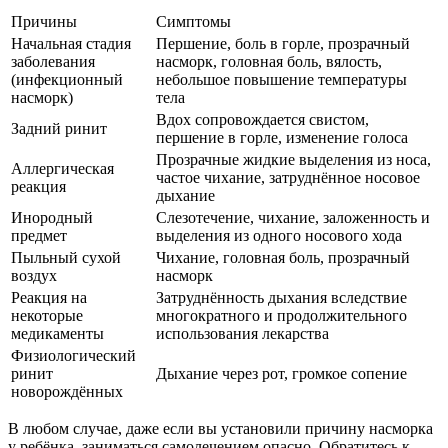
Причины
Симптомы
Начальная стадия
Першение, боль в горле, прозрачный
заболевания
насморк, головная боль, вялость,
(инфекционный
небольшое повышение температуры
насморк)
тела
Вдох сопровождается свистом,
Задний ринит
першение в горле, изменение голоса
Прозрачные жидкие выделения из носа,
Аллергическая
частое чихание, затруднённое носовое
реакция
дыхание
Инородный
Слезотечение, чихание, заложенность и
предмет
выделения из одного носового хода
Пыльный сухой
Чихание, головная боль, прозрачный
воздух
насморк
Реакция на
Затруднённость дыхания вследствие
некоторые
многократного и продолжительного
медикаменты
использования лекарства
Физиологический
ринит
Дыхание через рот, громкое сопение
новорождённых
В любом случае, даже если вы установили причину насморка
у ребёнка, заниматься самолечением опасно. Обратитесь к