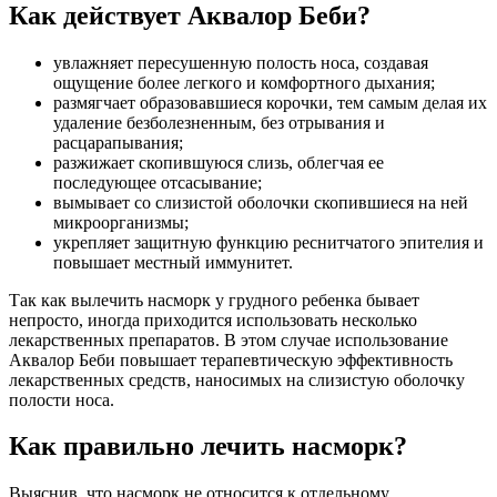
Как действует Аквалор Беби?
увлажняет пересушенную полость носа, создавая
ощущение более легкого и комфортного дыхания;
размягчает образовавшиеся корочки, тем самым делая их
удаление безболезненным, без отрывания и
расцарапывания;
разжижает скопившуюся слизь, облегчая ее
последующее отсасывание;
вымывает со слизистой оболочки скопившиеся на ней
микроорганизмы;
укрепляет защитную функцию реснитчатого эпителия и
повышает местный иммунитет.
Так как вылечить насморк у грудного ребенка бывает
непросто, иногда приходится использовать несколько
лекарственных препаратов. В этом случае использование
Аквалор Беби повышает терапевтическую эффективность
лекарственных средств, наносимых на слизистую оболочку
полости носа.
Как правильно лечить насморк?
Выяснив, что насморк не относится к отдельному