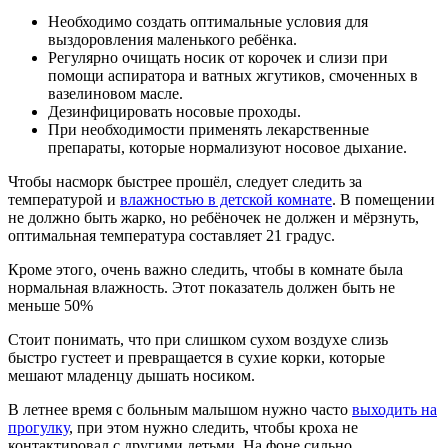
Необходимо создать оптимальные условия для
выздоровления маленького ребёнка.
Регулярно очищать носик от корочек и слизи при
помощи аспиратора и ватных жгутиков, смоченных в
вазелиновом масле.
Дезинфицировать носовые проходы.
При необходимости применять лекарственные
препараты, которые нормализуют носовое дыхание.
Чтобы насморк быстрее прошёл, следует следить за
температурой и
влажностью в детской комнате
. В помещении
не должно быть жарко, но ребёночек не должен и мёрзнуть,
оптимальная температура составляет 21 градус.
Кроме этого, очень важно следить, чтобы в комнате была
нормальная влажность. Этот показатель должен быть не
меньше 50%
Стоит понимать, что при слишком сухом воздухе слизь
быстро густеет и превращается в сухие корки, которые
мешают младенцу дышать носиком.
В летнее время с больным малышом нужно часто
выходить на
прогулку
, при этом нужно следить, чтобы кроха не
контактировал с другими детьми. На фоне сильно