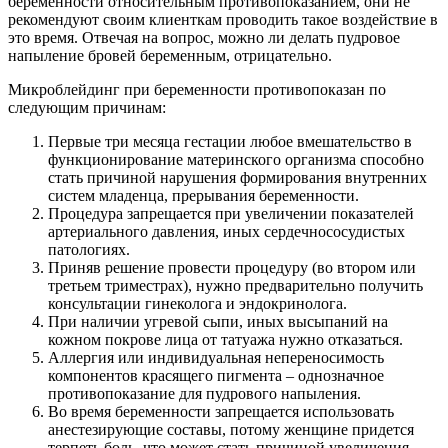
беременности относительным противопоказанием, они не
рекомендуют своим клиенткам проводить такое воздействие в
это время. Отвечая на вопрос, можно ли делать пудровое
напыление бровей беременным, отрицательно.
Микроблейдинг при беременности противопоказан по
следующим причинам:
Первые три месяца гестации любое вмешательство в
функционирование материнского организма способно
стать причиной нарушения формирования внутренних
систем младенца, прерывания беременности.
Процедура запрещается при увеличении показателей
артериального давления, иных сердечнососудистых
патологиях.
Приняв решение провести процедуру (во втором или
третьем триместрах), нужно предварительно получить
консультации гинеколога и эндокринолога.
При наличии угревой сыпи, иных высыпаний на
кожном покрове лица от татуажа нужно отказаться.
Аллергия или индивидуальная непереносимость
компонентов красящего пигмента – однозначное
противопоказание для пудрового напыления.
Во время беременности запрещается использовать
анестезирующие составы, потому женщине придется
терпеть боль, что может стать причиной увеличения