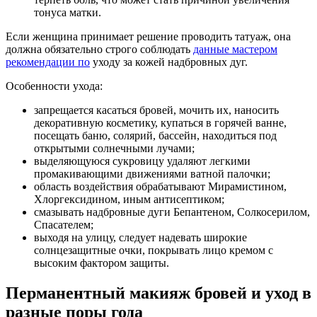
тонуса матки.
Если женщина принимает решение проводить татуаж, она
должна обязательно строго соблюдать
данные мастером
рекомендации по
уходу за кожей надбровных дуг.
Особенности ухода:
запрещается касаться бровей, мочить их, наносить
декоративную косметику, купаться в горячей ванне,
посещать баню, солярий, бассейн, находиться под
открытыми солнечными лучами;
выделяющуюся сукровицу удаляют легкими
промакивающими движениями ватной палочки;
область воздействия обрабатывают Мирамистином,
Хлоргексидином, иным антисептиком;
смазывать надбровные дуги Бепантеном, Солкосерилом,
Спасателем;
выходя на улицу, следует надевать широкие
солнцезащитные очки, покрывать лицо кремом с
высоким фактором защиты.
Перманентный макияж бровей и уход в
разные поры года