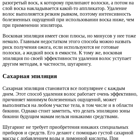
разогретый воск, к которому прилипают волоски, а потом на
слой воска накладывается какой-то аппликатор. Удаление
волос выполняется резким рывком, поэтому интенсивность
болезненных ощущений при использовании воска ниже, чем
при применении эпилятора.
Восковая эпиляция имеет свои плюсы, но минусов у нее тоже
немало. Главным недостатком этого способа можно назвать
риск получения ожога, если используются не готовые
полоски, а жидкий воск в емкости. К тому же, восковая
эпиляция по своей эффективности удаления волос уступает
другим методам, в частности, шугарингу.
Сахарная эпиляция
Сахарная эпиляция становится все популярнее с каждым
днем. Этот способ удаления волос работает очень эффективно,
причиняет минимум болезненных ощущений, может
выполняться на любом участке тела, в том числе и в области
бикини. Однако стоит заметить, что делать эпиляцию зоны
бикини будущим мамам нельзя никакими средствами.
Шугаринг не требует приобретения никаких специальных
приборов и средств. Его делают с помощью густой сахарной
массы с добавлением воды и лимонной кислоты. При