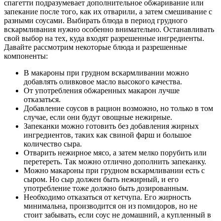
спагетти подразумевает дополнительное обжаривание или
запекание после того, как их отварили, а затем смешивание с
разными соусами. Выбирать блюда в период грудного
вскармливания нужно особенно внимательно. Останавливать
свой выбор на тех, куда входят разрешенные ингредиенты.
Давайте рассмотрим некоторые блюда и разрешенные
компоненты:
В макароны при грудном вскармливании можно
добавлять оливковое масло высокого качества.
От употребления обжаренных макарон лучше
отказаться.
Добавление соусов в рацион возможно, но только в том
случае, если они будут овощные нежирные.
Запеканки можно готовить без добавления жирных
ингредиентов, таких как свиной фарш и большое
количество сыра.
Отварить нежирное мясо, а затем мелко порубить или
перетереть. Так можно отлично дополнить запеканку.
Можно макароны при грудном вскармливании есть с
сыром. Но сыр должен быть нежирный, и его
употребление тоже должно быть дозированным.
Необходимо отказаться от кетчупа. Его жирность
минимальна, производится он из помидоров, но не
стоит забывать, если соус не домашний, а купленный в