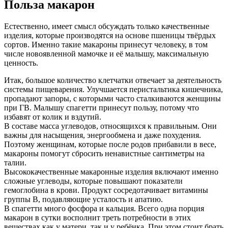
Польза макарон
Естественно, имеет смысл обсуждать только качественные
изделия, которые производятся на основе пшеницы твёрдых
сортов. Именно такие макароны принесут человеку, в том
числе новоявленной мамочке и её малышу, максимальную
ценность.
Итак, большое количество клетчатки отвечает за деятельность
системы пищеварения. Улучшается перистальтика кишечника,
пропадают запоры, с которыми часто сталкиваются женщины
при ГВ. Малышу спагетти принесут пользу, потому что
избавят от колик и вздутий.
В составе масса углеводов, относящихся к правильным. Они
важны для насыщения, энергообмена и даже похудения.
Поэтому женщинам, которые после родов прибавили в весе,
макароны помогут сбросить ненавистные сантиметры на
талии.
Высококачественные макаронные изделия включают именно
сложные углеводы, которые повышают показатели
гемоглобина в крови. Продукт сосредотачивает витамины
группы В, подавляющие усталость и апатию.
В спагетти много фосфора и кальция. Всего одна порция
макарон в сутки восполнит треть потребности в этих
веществах как у матери, так и у ребёнка. При этом стоит брать