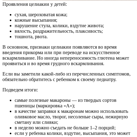
Проявления целиакии у детей:
сухая, шероховатая кожа;
кожные высыпания;
нарушение стула, колики, вздутие живота;
вялость, раздражительность, плаксивость;
тошнота, рвота.
В основном, признаки целиакии появляются во время
введения прикорма или при переводе на искусственное
вскармливание. Но иногда непереносимость глютена может
проявиться и во время грудного вскармливания.
Если вы заметили какой-либо из перечисленных симптомов,
обязательно обратитесь с ребенком к своему педиатру.
Подведем итоги:
самые полезные макароны — из твердых сортов
пшеницы (маркировка «А»);
в качестве заправки к макаронам можно использовать
оливковое масло, творог, несоленые сыры, нежирную
сметану или сливки;
в неделю можно съедать не больше 1–2 порций;
если у ребенка колики, вздутие, высыпания, это может