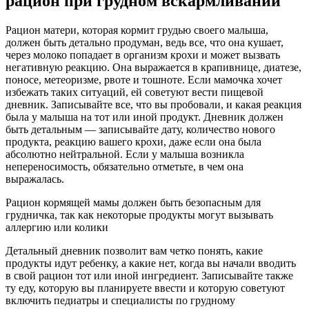
рацион при грудном вскармливании
Рацион матери, которая кормит грудью своего малыша,
должен быть детально продуман, ведь все, что она кушает,
через молоко попадает в организм крохи и может вызвать
негативную реакцию. Она выражается в крапивнице, диатезе,
поносе, метеоризме, рвоте и тошноте. Если мамочка хочет
избежать таких ситуаций, ей советуют вести пищевой
дневник. Записывайте все, что вы пробовали, и какая реакция
была у малыша на тот или иной продукт. Дневник должен
быть детальным — записывайте дату, количество нового
продукта, реакцию вашего крохи, даже если она была
абсолютно нейтральной. Если у малыша возникла
непереносимость, обязательно отметьте, в чем она
выражалась.
Рацион кормящей мамы должен быть безопасным для
грудничка, так как некоторые продукты могут вызывать
аллергию или колики
Детальный дневник позволит вам четко понять, какие
продукты идут ребенку, а какие нет, когда вы начали вводить
в свой рацион тот или иной ингредиент. Записывайте также
ту еду, которую вы планируете ввести и которую советуют
включить педиатры и специалисты по грудному