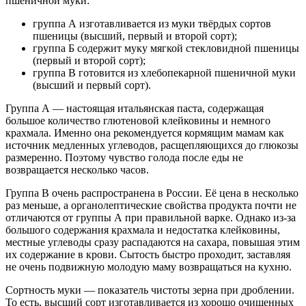
пшеничной муки:
группа А изготавливается из муки твёрдых сортов
пшеницы (высший, первый и второй сорт);
группа Б содержит муку мягкой стекловидной пшеницы
(первый и второй сорт);
группа В готовится из хлебопекарной пшеничной муки
(высший и первый сорт).
Группа А — настоящая итальянская паста, содержащая
большое количество глютеновой клейковины и немного
крахмала. Именно она рекомендуется кормящим мамам как
источник медленных углеводов, расщепляющихся до глюкозы
размеренно. Поэтому чувство голода после еды не
возвращается несколько часов.
Группа В очень распространена в России. Её цена в несколько
раз меньше, а органолептические свойства продукта почти не
отличаются от группы А при правильной варке. Однако из-за
большого содержания крахмала и недостатка клейковины,
местные углеводы сразу распадаются на сахара, повышая этим
их содержание в крови. Сытость быстро проходит, заставляя
не очень подвижную молодую маму возвращаться на кухню.
Сортность муки — показатель чистоты зерна при дроблении.
То есть, высший сорт изготавливается из хорошо очищенных