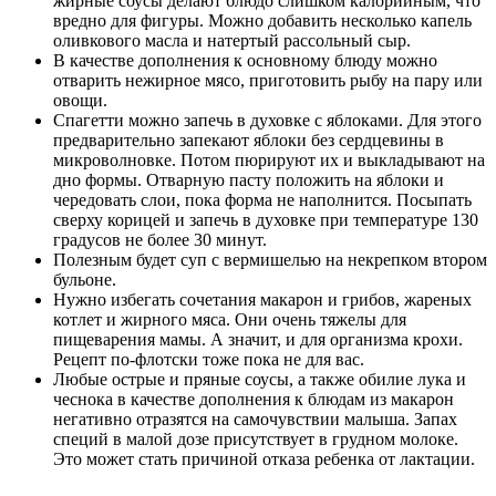
жирные соусы делают блюдо слишком калорийным, что
вредно для фигуры. Можно добавить несколько капель
оливкового масла и натертый рассольный сыр.
В качестве дополнения к основному блюду можно
отварить нежирное мясо, приготовить рыбу на пару или
овощи.
Спагетти можно запечь в духовке с яблоками. Для этого
предварительно запекают яблоки без сердцевины в
микроволновке. Потом пюрируют их и выкладывают на
дно формы. Отварную пасту положить на яблоки и
чередовать слои, пока форма не наполнится. Посыпать
сверху корицей и запечь в духовке при температуре 130
градусов не более 30 минут.
Полезным будет суп с вермишелью на некрепком втором
бульоне.
Нужно избегать сочетания макарон и грибов, жареных
котлет и жирного мяса. Они очень тяжелы для
пищеварения мамы. А значит, и для организма крохи.
Рецепт по-флотски тоже пока не для вас.
Любые острые и пряные соусы, а также обилие лука и
чеснока в качестве дополнения к блюдам из макарон
негативно отразятся на самочувствии малыша. Запах
специй в малой дозе присутствует в грудном молоке.
Это может стать причиной отказа ребенка от лактации.