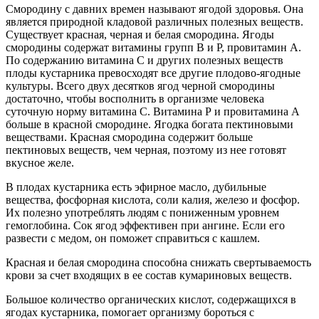
Смородину с давних времен называют ягодой здоровья. Она
является природной кладовой различных полезных веществ.
Существует красная, черная и белая смородина. Ягоды
смородины содержат витамины групп В и Р, провитамин А.
По содержанию витамина С и других полезных веществ
плоды кустарника превосходят все другие плодово-ягодные
культуры. Всего двух десятков ягод черной смородины
достаточно, чтобы восполнить в организме человека
суточную норму витамина С. Витамина Р и провитамина А
больше в красной смородине. Ягодка богата пектиновыми
веществами. Красная смородина содержит больше
пектиновых веществ, чем черная, поэтому из нее готовят
вкусное желе.
В плодах кустарника есть эфирное масло, дубильные
вещества, фосфорная кислота, соли калия, железо и фосфор.
Их полезно употреблять людям с пониженным уровнем
гемоглобина. Сок ягод эффективен при ангине. Если его
развести с медом, он поможет справиться с кашлем.
Красная и белая смородина способна снижать свертываемость
крови за счет входящих в ее состав кумариновых веществ.
Большое количество органических кислот, содержащихся в
ягодах кустарника, помогает организму бороться с