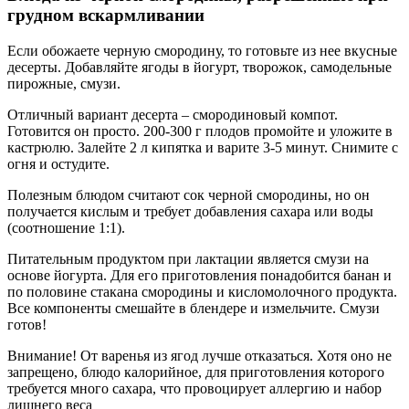
грудном вскармливании
Если обожаете черную смородину, то готовьте из нее вкусные
десерты. Добавляйте ягоды в йогурт, творожок, самодельные
пирожные, смузи.
Отличный вариант десерта – смородиновый компот.
Готовится он просто. 200-300 г плодов промойте и уложите в
кастрюлю. Залейте 2 л кипятка и варите 3-5 минут. Снимите с
огня и остудите.
Полезным блюдом считают сок черной смородины, но он
получается кислым и требует добавления сахара или воды
(соотношение 1:1).
Питательным продуктом при лактации является смузи на
основе йогурта. Для его приготовления понадобится банан и
по половине стакана смородины и кисломолочного продукта.
Все компоненты смешайте в блендере и измельчите. Смузи
готов!
Внимание! От варенья из ягод лучше отказаться. Хотя оно не
запрещено, блюдо калорийное, для приготовления которого
требуется много сахара, что провоцирует аллергию и набор
лишнего веса