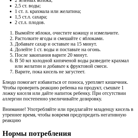
2 зеленых яблока;
2,5 ст. воды;
1 ст. л. крахмала или желатина;
1,5 ст.л. сахара;
2 ст.л. плодов.
Вымойте яблоки, очистите кожицу и измельчите.
Растолките ягоды и смешайте с яблоками.
Добавьте сахар и оставьте на 15 минут.
Долейте 1 ст. воды и поставьте на огонь.
После закипания варите 20 минут.
В 50 мл холодной кипяченой воды разведите крахмал
или желатин и добавьте к фруктовой смеси.
Варите, пока кисель не загустеет.
Блюдо помогает избавиться от поноса, урепляет кишечник.
Чтобы проверить реакцию ребенка на продукт, съешьте 1
ложку киселя или дайте напиток ребенку. При отсутствии
аллергии постепенно увеличивайте дозировку.
Внимание! Употребляйте или предлагайте младенцу кисель в
утреннее время, чтобы вовремя предупредить негативную
реакцию
Нормы потребления