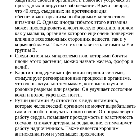
простудных и вирусных заболеваний. Врачи говорят,
что 40 ягод, съеденных на протяжении дня,
обеспечивают организм необходимым количеством
витамина С. Однако иногда избыток этого витамина
может провоцировать аллергическую реакцию, причем
как у малыша, организм которого еще очень подвержен
влиянию всевозможных сторонних веществ, так и у
кормящей мамы. Также в их составе есть витамины Е и
группы В.
Среди основных микроэлементов, которыми богаты
плоды этого растения, можно назвать железо, фосфор и
калий.
Каротин поддерживает функции нервной системы,
стимулирует регенерационные процессы в организме,
что очень актуально тем мамам, которые получили
родовые разрывы или разрезы. Он улучшает состояние
кожи и волос, укрепляет ногти.
Рутин (витамин Р) относится к виду витаминов,
которые человеческий организм не может вырабатывать
сам и способен получать только извне. Он нормализует
работу сердца, повышает проходимость и эластичность
сосудов, снижает артериальное давление, стимулирует
работу надпочечников. Также является хорошим
антиоксидантом и уменьшает проявление