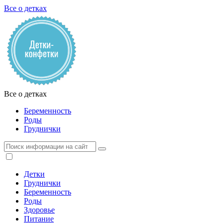
Все о детках
Все о детках
Беременность
Роды
Груднички
Детки
Груднички
Беременность
Роды
Здоровье
Питание