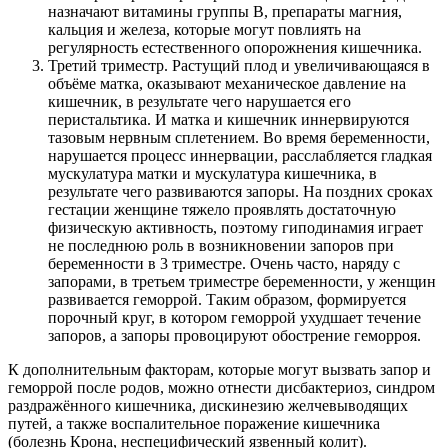
назначают витамины группы B, препараты магния,
кальция и железа, которые могут повлиять на
регулярность естественного опорожнения кишечника.
Третий триместр. Растущий плод и увеличивающаяся в
объёме матка, оказывают механическое давление на
кишечник, в результате чего нарушается его
перистальтика. И матка и кишечник иннервируются
тазовым нервным сплетением. Во время беременности,
нарушается процесс иннервации, расслабляется гладкая
мускулатура матки и мускулатура кишечника, в
результате чего развиваются запоры. На поздних сроках
гестации женщине тяжело проявлять достаточную
физическую активность, поэтому гиподинамия играет
не последнюю роль в возникновении запоров при
беременности в 3 триместре. Очень часто, наряду с
запорами, в третьем триместре беременности, у женщин
развивается геморрой. Таким образом, формируется
порочный круг, в котором геморрой ухудшает течение
запоров, а запоры провоцируют обострение геморроя.
К дополнительным факторам, которые могут вызвать запор и
геморрой после родов, можно отнести дисбактериоз, синдром
раздражённого кишечника, дискинезию желчевыводящих
путей, а также воспалительное поражение кишечника
(болезнь Крона, неспецифический язвенный колит).