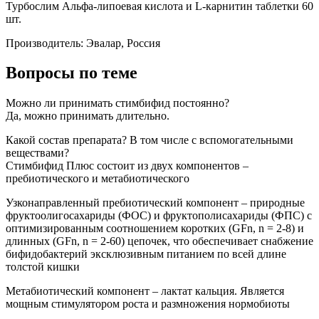
Турбослим Альфа-липоевая кислота и L-карнитин таблетки 60
шт.
Производитель: Эвалар, Россия
Вопросы по теме
Можно ли принимать стимбифид постоянно?
Да, можно принимать длительно.
Какой состав препарата? В том числе с вспомогательными
веществами?
Стимбифид Плюс состоит из двух компонентов –
пребиотического и метабиотического
Узконаправленный пребиотический компонент – природные
фруктоолигосахариды (ФОС) и фруктополисахариды (ФПС) с
оптимизированным соотношением коротких (GFn, n = 2-8) и
длинных (GFn, n = 2-60) цепочек, что обеспечивает снабжение
бифидобактерий эксклюзивным питанием по всей длине
толстой кишки
Метабиотический компонент – лактат кальция. Является
мощным стимулятором роста и размножения нормобиоты