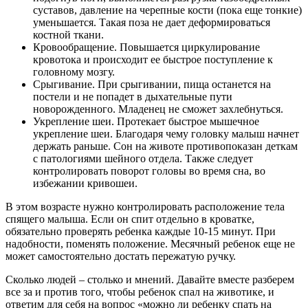
суставов, давление на черепные кости (пока еще тонкие)
уменьшается. Такая поза не дает деформироваться
костной ткани.
Кровообращение. Повышается циркулирование
кровотока и происходит ее быстрое поступление к
головному мозгу.
Срыгивание. При срыгивании, пища останется на
постели и не попадет в дыхательные пути
новорожденного. Младенец не сможет захлебнуться.
Укрепление шеи. Протекает быстрое мышечное
укрепление шеи. Благодаря чему головку малыш начнет
держать раньше. Сон на животе противопоказан деткам
с патологиями шейного отдела. Также следует
контролировать поворот головы во время сна, во
избежании кривошеи.
В этом возрасте нужно контролировать расположение тела
спящего малыша. Если он спит отдельно в кроватке,
обязательно проверять ребенка каждые 10-15 минут. При
надобности, поменять положение. Месячный ребенок еще не
может самостоятельно достать пережатую ручку.
Сколько людей – столько и мнений. Давайте вместе разберем
все за и против того, чтобы ребенок спал на животике, и
ответим для себя на вопрос «можно ли ребенку спать на