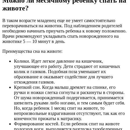
Можно ли месячному ребенку спать на
животе?
В таком возрасте младенец еще не умеет самостоятельно
переворачиваться на животик. Под наблюдением родителей
необходимо начинать приучать ребенка к новому положению.
Врачи рекомендуют укладывать спать новорожденного на
животике 5 — 10 минут в день.
Преимущества сна на животе:
Колики. Идет легкое давление на кишечник,
улучшающее его работу. Дети страдают от кишечных
колик и газиков. Подобная поза уменьшает их
образование и оказывает содействие для лучшего
отхождения газиков.
Крепкий сон. Когда малыш дремлет на спинке, его
ручки и ножки слегка согнуты и раскинуты в стороны.
От шума новорожденный подергивается, принимается
шевелить руками либо ногами, и тем самым будит себя.
Но, когда ребенок 1 месяц спит на животе, то
непроизвольные вздрагивания отсутствуют, так как его
конечности прижаты к матрасику.
Формирование костей. Если ребенок спит на животе
подогнув ноги, выполняется разгрузка тазобедренных