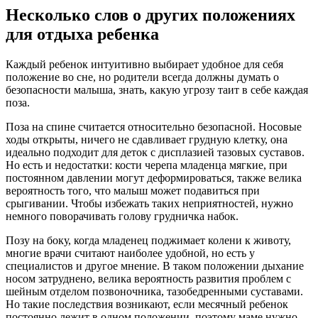
Несколько слов о других положениях
для отдыха ребенка
Каждый ребенок интуитивно выбирает удобное для себя
положение во сне, но родители всегда должны думать о
безопасности малыша, знать, какую угрозу таит в себе каждая
поза.
Поза на спине считается относительно безопасной. Носовые
ходы открыты, ничего не сдавливает грудную клетку, она
идеально подходит для деток с дисплазией тазовых суставов.
Но есть и недостатки: кости черепа младенца мягкие, при
постоянном давлении могут деформироваться, также велика
вероятность того, что малыш может подавиться при
срыгивании. Чтобы избежать таких неприятностей, нужно
немного поворачивать голову грудничка набок.
Позу на боку, когда младенец поджимает колени к животу,
многие врачи считают наиболее удобной, но есть у
специалистов и другое мнение. В таком положении дыхание
носом затруднено, велика вероятность развития проблем с
шейным отделом позвоночника, тазобедренными суставами.
Но такие последствия возникают, если месячный ребенок
постоянно лежит в одном положении, поэтому маме нужно