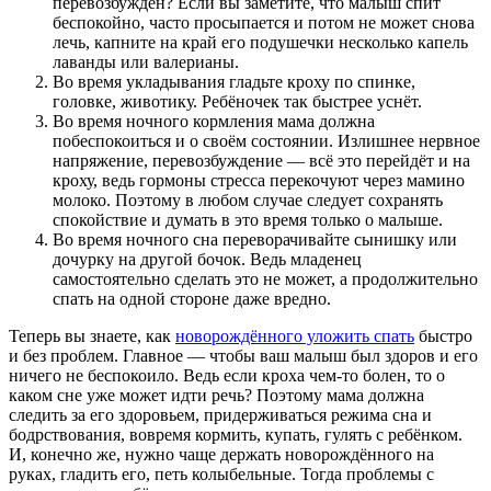
перевозбуждён? Если вы заметите, что малыш спит
беспокойно, часто просыпается и потом не может снова
лечь, капните на край его подушечки несколько капель
лаванды или валерианы.
Во время укладывания гладьте кроху по спинке,
головке, животику. Ребёночек так быстрее уснёт.
Во время ночного кормления мама должна
побеспокоиться и о своём состоянии. Излишнее нервное
напряжение, перевозбуждение — всё это перейдёт и на
кроху, ведь гормоны стресса перекочуют через мамино
молоко. Поэтому в любом случае следует сохранять
спокойствие и думать в это время только о малыше.
Во время ночного сна переворачивайте сынишку или
дочурку на другой бочок. Ведь младенец
самостоятельно сделать это не может, а продолжительно
спать на одной стороне даже вредно.
Теперь вы знаете, как
новорождённого уложить спать
быстро
и без проблем. Главное — чтобы ваш малыш был здоров и его
ничего не беспокоило. Ведь если кроха чем-то болен, то о
каком сне уже может идти речь? Поэтому мама должна
следить за его здоровьем, придерживаться режима сна и
бодрствования, вовремя кормить, купать, гулять с ребёнком.
И, конечно же, нужно чаще держать новорождённого на
руках, гладить его, петь колыбельные. Тогда проблемы с