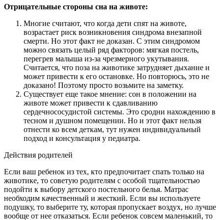
Отрицательные стороны сна на животе:
Многие считают, что когда дети спят на животе,
возрастает риск возникновения синдрома внезапной
смерти. Но этот факт не доказан. С этим синдромом
можно связать целый ряд факторов: мягкая постель,
перегрев малыша из-за чрезмерного укутывания.
Считается, что поза на животике затрудняет дыхание и
может привести к его остановке. Но повторюсь, это не
доказано! Поэтому просто возьмите на заметку.
Существует еще такое мнение: сон в положении на
животе может привести к сдавливанию
сердечнососудистой системы. Это сродни нахождению в
тесном и душном помещении. Но и этот факт нельзя
отнести ко всем деткам, тут нужен индивидуальный
подход и консультация у педиатра.
Действия родителей
Если ваш ребенок из тех, кто предпочитает спать только на
животике, то советую родителям с особой тщательностью
подойти к выбору детского постельного белья. Матрас
необходим качественный и жесткий. Если вы используете
подушку, то выберите ту, которая пропускает воздух, но лучше
вообще от нее отказаться. Если ребенок совсем маленький, то